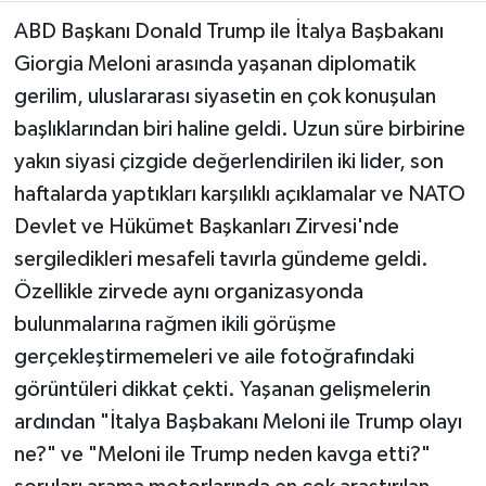
ABD Başkanı Donald Trump ile İtalya Başbakanı
Teknoloji
Giorgia Meloni arasında yaşanan diplomatik
gerilim, uluslararası siyasetin en çok konuşulan
Yaşam
başlıklarından biri haline geldi. Uzun süre birbirine
yakın siyasi çizgide değerlendirilen iki lider, son
KAHRAMANMARAŞ
haftalarda yaptıkları karşılıklı açıklamalar ve NATO
Devlet ve Hükümet Başkanları Zirvesi'nde
sergiledikleri mesafeli tavırla gündeme geldi.
Özellikle zirvede aynı organizasyonda
bulunmalarına rağmen ikili görüşme
gerçekleştirmemeleri ve aile fotoğrafındaki
görüntüleri dikkat çekti. Yaşanan gelişmelerin
ardından "İtalya Başbakanı Meloni ile Trump olayı
ne?" ve "Meloni ile Trump neden kavga etti?"