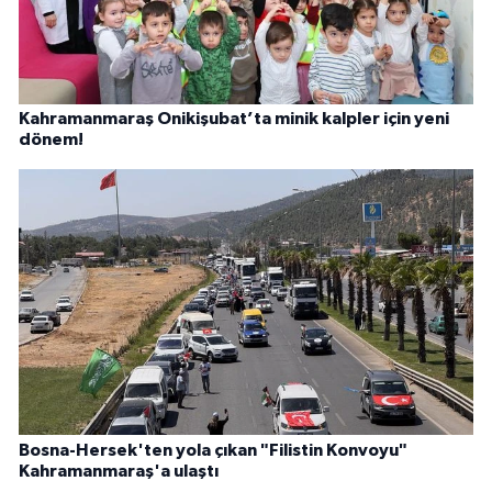
Kahramanmaraş Onikişubat’ta minik kalpler için yeni
dönem!
Bosna-Hersek'ten yola çıkan "Filistin Konvoyu"
Kahramanmaraş'a ulaştı