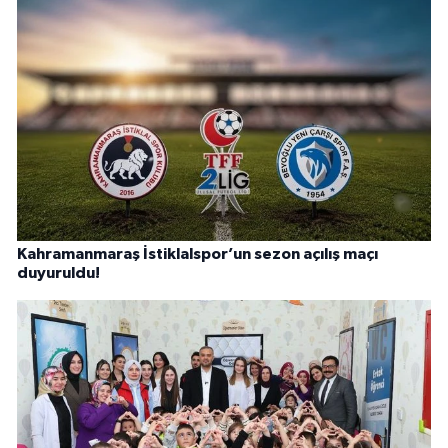
Kahramanmaraş İstiklalspor’un sezon açılış maçı
duyuruldu!