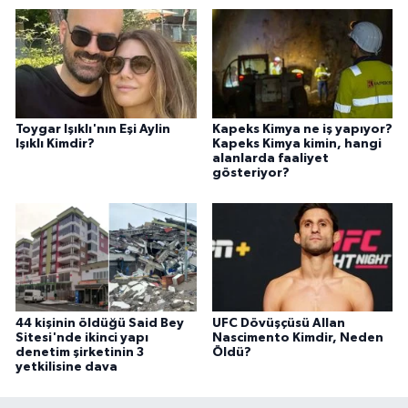
Toygar Işıklı'nın Eşi Aylin
Kapeks Kimya ne iş yapıyor?
Işıklı Kimdir?
Kapeks Kimya kimin, hangi
alanlarda faaliyet
gösteriyor?
44 kişinin öldüğü Said Bey
UFC Dövüşçüsü Allan
Sitesi'nde ikinci yapı
Nascimento Kimdir, Neden
denetim şirketinin 3
Öldü?
yetkilisine dava