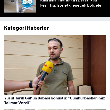
Kahramanmaraş’ta 12 saatlik su
kesintisi: İşte etkilenecek bölgeler
Kategori Haberler
Yusuf Tarık Gül'ün Babası Konuştu: "Cumhurbaşkanımız
Talimat Verdi"