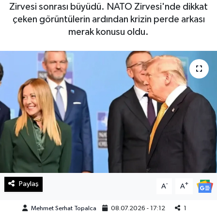
Zirvesi sonrası büyüdü. NATO Zirvesi'nde dikkat
Haberde İnsan
çeken görüntülerin ardından krizin perde arkası
merak konusu oldu.
Kültür Sanat
Magazin
Manşet Altı
Manşetler
Resmi İlan
Sağlık
Paylaş
-
+
A
A
Spor
Mehmet Serhat Topalca
08.07.2026 - 17:12
1
SürManşet