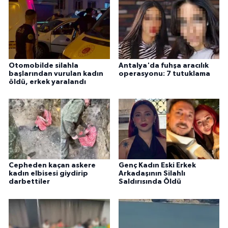
Otomobilde silahla
Antalya'da fuhşa aracılık
başlarından vurulan kadın
operasyonu: 7 tutuklama
öldü, erkek yaralandı
Cepheden kaçan askere
Genç Kadın Eski Erkek
kadın elbisesi giydirip
Arkadaşının Silahlı
darbettiler
Saldırısında Öldü