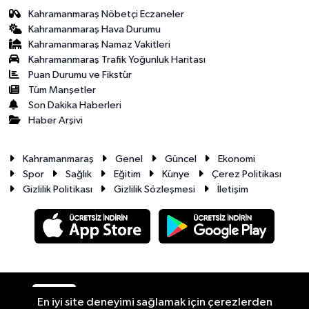
Kahramanmaraş Nöbetçi Eczaneler
Kahramanmaraş Hava Durumu
Kahramanmaraş Namaz Vakitleri
Kahramanmaraş Trafik Yoğunluk Haritası
Puan Durumu ve Fikstür
Tüm Manşetler
Son Dakika Haberleri
Haber Arşivi
Kahramanmaraş
Genel
Güncel
Ekonomi
Spor
Sağlık
Eğitim
Künye
Çerez Politikası
Gizlilik Politikası
Gizlilik Sözleşmesi
İletişim
RSS
Copyright © 2026. Her hakkı saklıdır.
En iyi site deneyimi sağlamak için çerezlerden