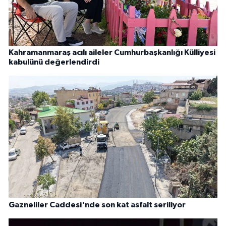
Kahramanmaraş acılı aileler Cumhurbaşkanlığı Külliyesi
kabulünü değerlendirdi
Gazneliler Caddesi'nde son kat asfalt seriliyor