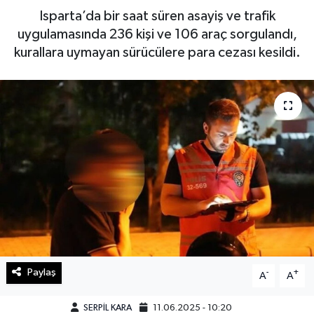
Isparta’da bir saat süren asayiş ve trafik
Haberde İnsan
uygulamasında 236 kişi ve 106 araç sorgulandı,
kurallara uymayan sürücülere para cezası kesildi.
Kültür Sanat
Magazin
Manşet Altı
Manşetler
Resmi İlan
Sağlık
Paylaş
-
+
Spor
A
A
SERPİL KARA
11.06.2025 - 10:20
SürManşet