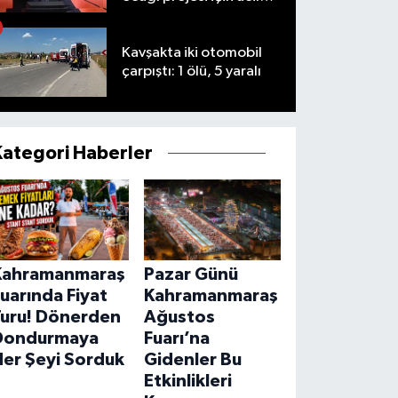
iptal çağrısı!
Kavşakta iki otomobil
çarpıştı: 1 ölü, 5 yaralı
Kategori Haberler
Kahramanmaraş
Pazar Günü
uarında Fiyat
Kahramanmaraş
Turu! Dönerden
Ağustos
Dondurmaya
Fuarı’na
Her Şeyi Sorduk
Gidenler Bu
Etkinlikleri