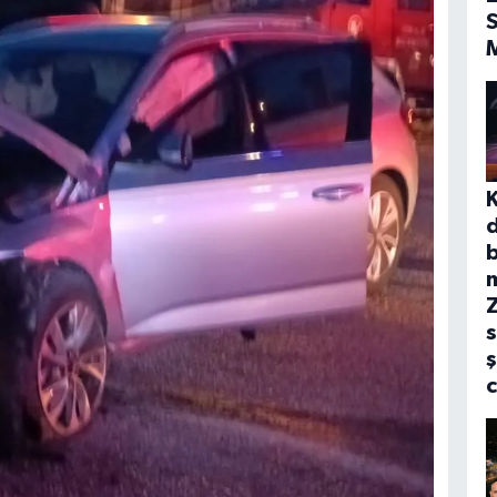
S
b
s
ş