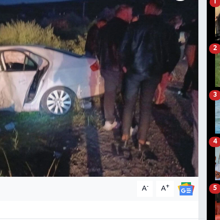
1
2
3
4
-
+
A
A
5