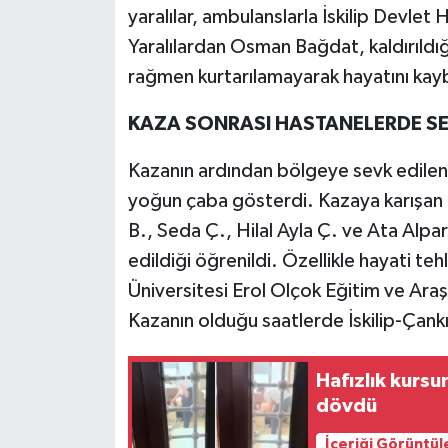
yaralılar, ambulanslarla İskilip Devlet
Yaralılardan Osman Bağdat, kaldırıld
rağmen kurtarılamayarak hayatını kay
KAZA SONRASI HASTANELERDE SE
Kazanın ardından bölgeye sevk edilen 
yoğun çaba gösterdi. Kazaya karışan d
B., Seda Ç., Hilal Ayla Ç. ve Ata Alpar
edildiği öğrenildi. Özellikle hayati tehl
Üniversitesi Erol Olçok Eğitim ve Araş
Kazanın olduğu saatlerde İskilip-Çankırı
Hafızlık kurs
dövdü
İçeriği Görüntül