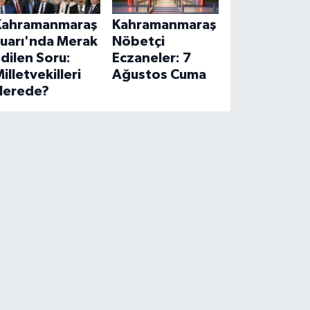
Kahramanmaraş
Kahramanmaraş
Fuarı'nda Merak
Nöbetçi
dilen Soru:
Eczaneler: 7
illetvekilleri
Ağustos Cuma
Nerede?