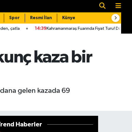
Spor
Resmi İlan
Künye
İletişim
9
Kahramanmaraş Fuarında Fiyat Turu! Dönerden Dondurmaya Her Şey
kunç kaza bir
eydana gelen kazada 69
Trend Haberler