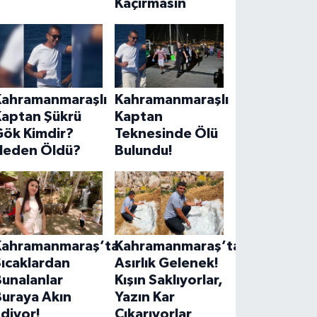
Kaçırmasın
Kahramanmaraşlı
Kahramanmaraşlı
Kaptan Şükrü
Kaptan
Gök Kimdir?
Teknesinde Ölü
Neden Öldü?
Bulundu!
Kahramanmaraş’ta
Kahramanmaraş’ta
ıcaklardan
Asırlık Gelenek!
unalanlar
Kışın Saklıyorlar,
Buraya Akın
Yazın Kar
diyor!
Çıkarıyorlar