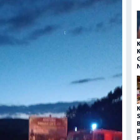
S
B
E