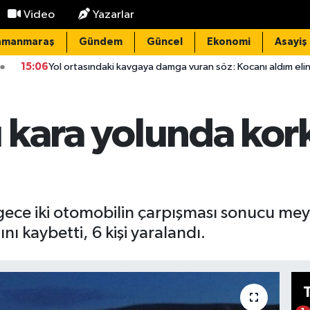
Video
Yazarlar
amanmaraş
Gündem
Güncel
Ekonomi
Asayiş
aki kavgaya damga vuran söz: Kocanı aldım elinden, çatla
14:3
rı kara yolunda kor
 gece iki otomobilin çarpışması sonucu m
 kaybetti, 6 kişi yaralandı.