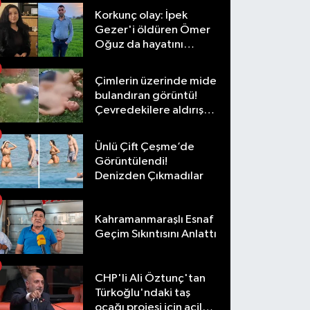
Korkunç olay: İpek
Gezer'i öldüren Ömer
Oğuz da hayatını
kaybetti
Çimlerin üzerinde mide
bulandıran görüntü!
Çevredekilere aldırış
etmediler
Ünlü Çift Çeşme’de
Görüntülendi!
Denizden Çıkmadılar
Kahramanmaraşlı Esnaf
Geçim Sıkıntısını Anlattı
CHP'li Ali Öztunç'tan
Türkoğlu'ndaki taş
ocağı projesi için acil