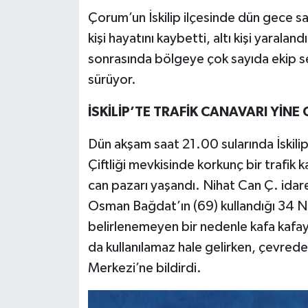
Çorum’un İskilip ilçesinde dün gece s
Teknoloji
kişi hayatını kaybetti, altı kişi yaraland
sonrasında bölgeye çok sayıda ekip se
Yaşam
sürüyor.
KAHRAMANMARAŞ
İSKİLİP’TE TRAFİK CANAVARI YİNE 
Dün akşam saat 21.00 sularında İskili
Çiftliği mevkisinde korkunç bir trafik 
can pazarı yaşandı. Nihat Can Ç. idar
Osman Bağdat’ın (69) kullandığı 34 N
belirlenemeyen bir nedenle kafa kafaya
da kullanılamaz hale gelirken, çevred
Merkezi’ne bildirdi.