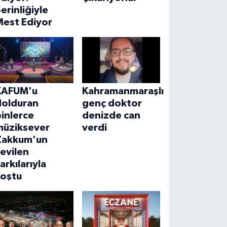
erinliğiyle
Mest Ediyor
KAFUM'u
Kahramanmaraşlı
dolduran
genç doktor
inlerce
denizde can
müziksever
verdi
Zakkum'un
evilen
arkılarıyla
coştu