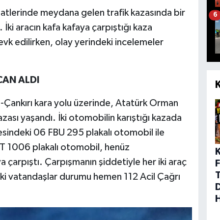
aatlerinde meydana gelen trafik kazasında bir
6
ı. İki aracın kafa kafaya çarpıştığı kaza
vk edilirken, olay yerindeki incelemeler
CAN ALDI
p-Çankırı kara yolu üzerinde, Atatürk Orman
kazası yaşandı. İki otomobilin karıştığı kazada
esindeki 06 FBU 295 plakalı otomobil ile
T 1006 plakalı otomobil, henüz
 çarpıştı. Çarpışmanın şiddetiyle her iki araç
F
eki vatandaşlar durumu hemen 112 Acil Çağrı