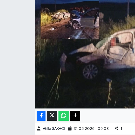
Haberde İnsan
Kültür Sanat
Magazin
Manşet Altı
Manşetler
Resmi İlan
Sağlık
Spor
Atilla ŞAKACI
31.05.2026 - 09:08
1
SürManşet