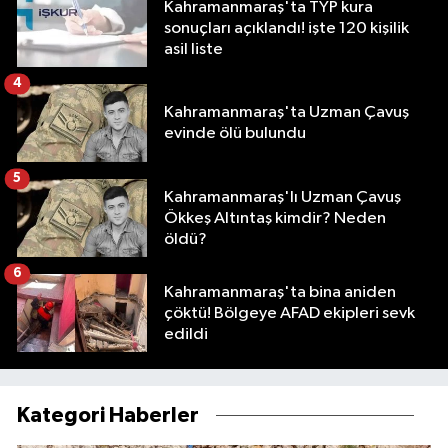
Kahramanmaraş'ta TYP kura
sonuçları açıklandı! işte 120 kişilik
asil liste
4
Kahramanmaraş'ta Uzman Çavuş
evinde ölü bulundu
5
Kahramanmaraş'lı Uzman Çavuş
Ökkeş Altıntaş kimdir? Neden
öldü?
6
Kahramanmaraş'ta bina aniden
çöktü! Bölgeye AFAD ekipleri sevk
edildi
Kategori Haberler