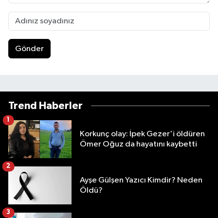
Gönder
Trend Haberler
1
Korkunç olay: İpek Gezer'i öldüren
Ömer Oğuz da hayatını kaybetti
2
Ayşe Gülşen Yazıcı Kimdir? Neden
Öldü?
3