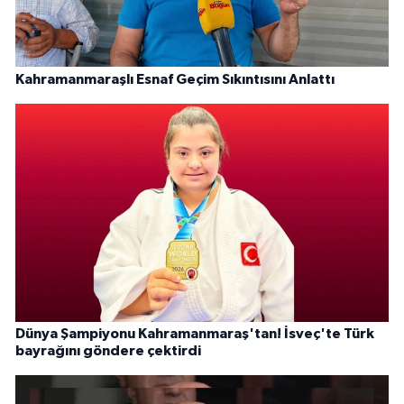
Kahramanmaraşlı Esnaf Geçim Sıkıntısını Anlattı
Dünya Şampiyonu Kahramanmaraş'tan! İsveç'te Türk
bayrağını göndere çektirdi