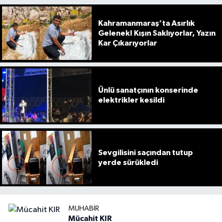
Kahramanmaraş’ta Asırlık
Gelenek! Kışın Saklıyorlar, Yazın
Kar Çıkarıyorlar
Ünlü sanatçının konserinde
elektrikler kesildi
Sevgilisini saçından tutup
yerde sürükledi
MUHABIR
Mücahit KIR