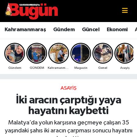
Kahramanmaraş
Kahramanmaraş Nöbetçi Eczaneler
Kahramanmaraş
Gündem
Güncel
Ekonomi
Kahramanmaraş Sokak Röportajları
Kahramanmaraş Hava Durumu
Bilim ve Teknoloji
Kahramanmaraş Namaz Vakitleri
Gündem
GÜNDEM
Kahramanmaraş
Magazin
Genel
Asayiş
Çevre
Kahramanmaraş Trafik Yoğunluk Haritası
Eğitim
Süper Lig Puan Durumu ve Fikstür
ASAYIŞ
İki aracın çarptığı yaya
Ekonomi
Tüm Manşetler
hayatını kaybetti
Genel
Son Dakika Haberleri
Malatya’da yolun karşısına geçmeye çalışan 35
yaşındaki şahıs iki aracın çarpması sonucu hayatını
Güncel
Haber Arşivi