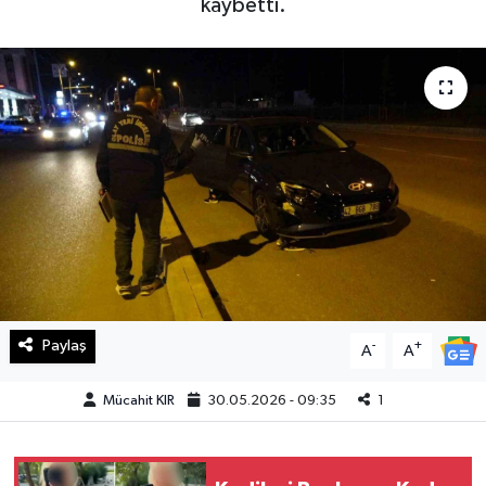
kaybetti.
Haberde İnsan
Kültür Sanat
Magazin
Manşet Altı
Manşetler
Resmi İlan
Paylaş
-
+
A
A
Sağlık
Mücahit KIR
30.05.2026 - 09:35
1
Spor
SürManşet