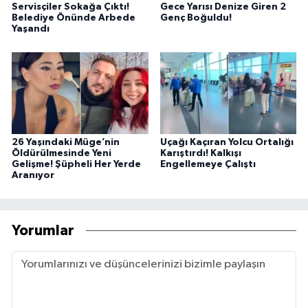
Servisçiler Sokağa Çıktı!
Gece Yarısı Denize Giren 2
Belediye Önünde Arbede
Genç Boğuldu!
Yaşandı
26 Yaşındaki Müge’nin
Uçağı Kaçıran Yolcu Ortalığı
Öldürülmesinde Yeni
Karıştırdı! Kalkışı
Gelişme! Şüpheli Her Yerde
Engellemeye Çalıştı
Aranıyor
Yorumlar