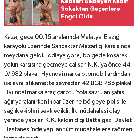
Kedileri Besleyen Kadın
Sokaktan Geçenlere
Teknoloji
Engel Oldu
Yaşam
Kaza, gece 00.15 sıralarında Malatya-Elazığ
KAHRAMANMARAŞ
karayolu üzerinde Sancaktar Mezarlığı karşısında
meydana geldi. İddiaya göre, bölgede koşarak
yolun karşısına geçmeye çalışan K.K.’ya önce 44
LV 982 plakalı Hyundai marka otomobil ardından
ise aynı istikamette seyreden 42 BGB 788 plakalı
Hyundai marka araç çarptı. Yola savrulan şahıs
ağır yaralanırken ihbar üzerine bölgeye polis ile
sağlık ekipleri sevk edildi. İlk müdahalesi olay
yerinde yapılan K.K. kaldırıldığı Battalgazi Devlet
Hastanesi’nde yapılan tüm müdahalelere rağmen