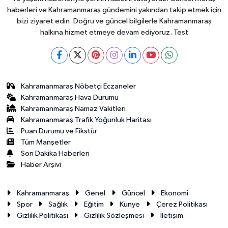
haberleri ve Kahramanmaraş gündemini yakından takip etmek için
bizi ziyaret edin. Doğru ve güncel bilgilerle Kahramanmaraş
halkına hizmet etmeye devam ediyoruz. Test
Kahramanmaraş Nöbetçi Eczaneler
Kahramanmaraş Hava Durumu
Kahramanmaraş Namaz Vakitleri
Kahramanmaraş Trafik Yoğunluk Haritası
Puan Durumu ve Fikstür
Tüm Manşetler
Son Dakika Haberleri
Haber Arşivi
Kahramanmaraş
Genel
Güncel
Ekonomi
Spor
Sağlık
Eğitim
Künye
Çerez Politikası
Gizlilik Politikası
Gizlilik Sözleşmesi
İletişim