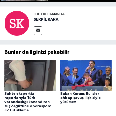
EDITÖR HAKKINDA
SERPİL KARA
Bunlar da ilginizi çekebilir
Sahte ekspertiz
Bakan Kurum: Bu işler
raporlarıyla Türk
ahbap çavuş ilişkisiyle
vatandaşlığı kazandıran
yürümez
suç örgütüne operasyon:
32 tutuklama