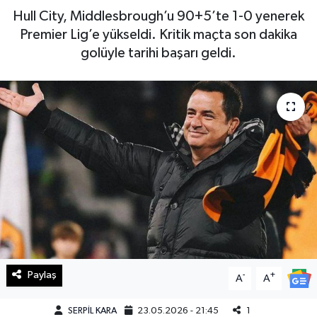
Hull City, Middlesbrough’u 90+5’te 1-0 yenerek
Haberde İnsan
Premier Lig’e yükseldi. Kritik maçta son dakika
golüyle tarihi başarı geldi.
Kültür Sanat
Magazin
Manşet Altı
Manşetler
Resmi İlan
Sağlık
Paylaş
-
+
Spor
A
A
SERPİL KARA
23.05.2026 - 21:45
1
SürManşet