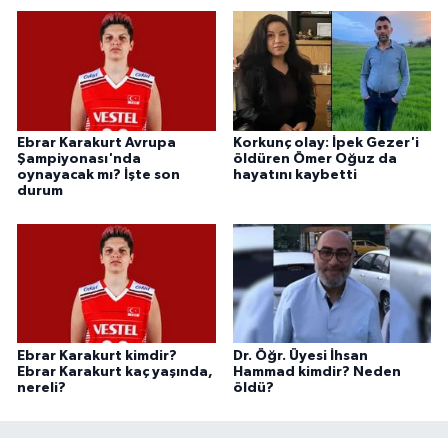
Ebrar Karakurt Avrupa
Korkunç olay: İpek Gezer'i
Şampiyonası'nda
öldüren Ömer Oğuz da
oynayacak mı? İşte son
hayatını kaybetti
durum
Ebrar Karakurt kimdir?
Dr. Öğr. Üyesi İhsan
Ebrar Karakurt kaç yaşında,
Hammad kimdir? Neden
nereli?
öldü?