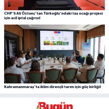
CHP'li Ali Öztunç'tan Türkoğlu'ndaki taş ocağı projesi
için acil iptal çağrısı!
Kahramanmaraş'ta iklim dirençli tarım için güç birliği!