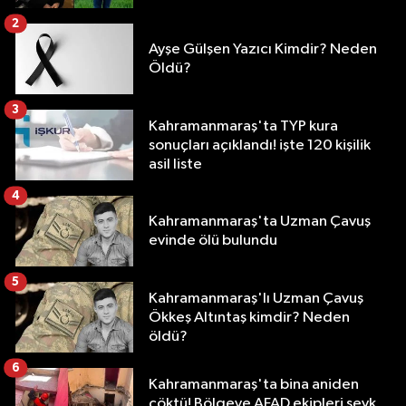
2
Ayşe Gülşen Yazıcı Kimdir? Neden
Öldü?
3
Kahramanmaraş'ta TYP kura
sonuçları açıklandı! işte 120 kişilik
asil liste
4
Kahramanmaraş'ta Uzman Çavuş
evinde ölü bulundu
5
Kahramanmaraş'lı Uzman Çavuş
Ökkeş Altıntaş kimdir? Neden
öldü?
6
Kahramanmaraş'ta bina aniden
çöktü! Bölgeye AFAD ekipleri sevk