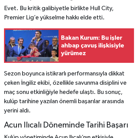
Evet. Bu kritik galibiyetle birlikte Hull City,
Premier Lig’e yükselme hakkı elde etti.
Bakan Kurum: Bu işler
ahbap çavuş ilişkisiyle
yürümez
Sezon boyunca istikrarlı performansıyla dikkat
çeken İngiliz ekibi, özellikle savunma disiplini ve
maç sonu etkinliğiyle hedefe ulaştı. Bu sonuç,
kulüp tarihine yazılan önemli başarılar arasında
yerini aldı.
Acun Ilıcalı Döneminde Tarihi Başarı
Kulüp yönetiminde Acun Ilıcalı’nın etkisiyle