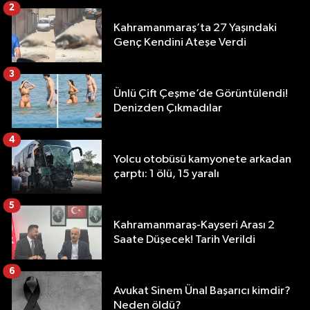
2
Kahramanmaraş’ta 27 Yaşındaki
Genç Kendini Ateşe Verdi
3
Ünlü Çift Çeşme’de Görüntülendi!
Denizden Çıkmadılar
4
Yolcu otobüsü kamyonete arkadan
çarptı: 1 ölü, 15 yaralı
5
Kahramanmaraş-Kayseri Arası 2
Saate Düşecek! Tarih Verildi
6
Avukat Sinem Ünal Başarıcı kimdir?
Neden öldü?