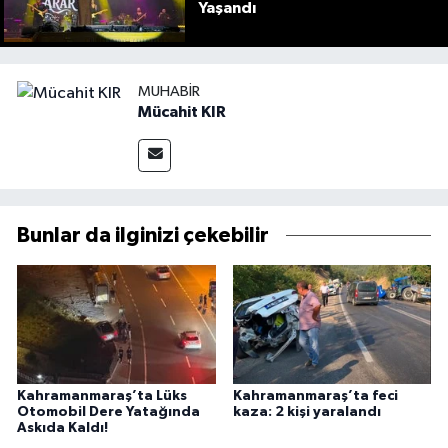
Yaşandı
MUHABIR
Mücahit KIR
Bunlar da ilginizi çekebilir
Kahramanmaraş’ta Lüks
Kahramanmaraş’ta feci
Otomobil Dere Yatağında
kaza: 2 kişi yaralandı
Askıda Kaldı!