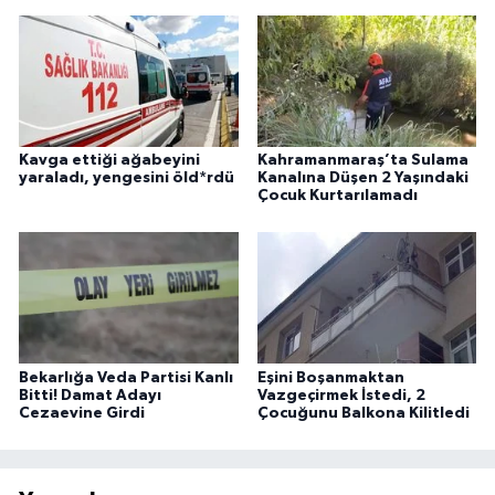
Kavga ettiği ağabeyini
Kahramanmaraş’ta Sulama
yaraladı, yengesini öld*rdü
Kanalına Düşen 2 Yaşındaki
Çocuk Kurtarılamadı
Bekarlığa Veda Partisi Kanlı
Eşini Boşanmaktan
Bitti! Damat Adayı
Vazgeçirmek İstedi, 2
Cezaevine Girdi
Çocuğunu Balkona Kilitledi