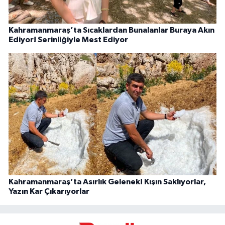
Kahramanmaraş’ta Sıcaklardan Bunalanlar Buraya Akın
Ediyor! Serinliğiyle Mest Ediyor
Kahramanmaraş’ta Asırlık Gelenek! Kışın Saklıyorlar,
Yazın Kar Çıkarıyorlar