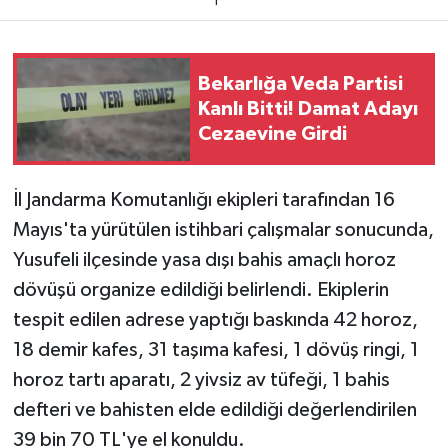
1
Teknoloji
Bekarlığa Veda Partisi
Yaşam
Kanlı Bitti! Damat Adayı
Cezaevine Girdi
KAHRAMANMARAŞ
İl Jandarma Komutanlığı ekipleri tarafından 16
Mayıs'ta yürütülen istihbari çalışmalar sonucunda,
Yusufeli ilçesinde yasa dışı bahis amaçlı horoz
dövüşü organize edildiği belirlendi. Ekiplerin
tespit edilen adrese yaptığı baskında 42 horoz,
18 demir kafes, 31 taşıma kafesi, 1 dövüş ringi, 1
horoz tartı aparatı, 2 yivsiz av tüfeği, 1 bahis
defteri ve bahisten elde edildiği değerlendirilen
39 bin 70 TL'ye el konuldu.