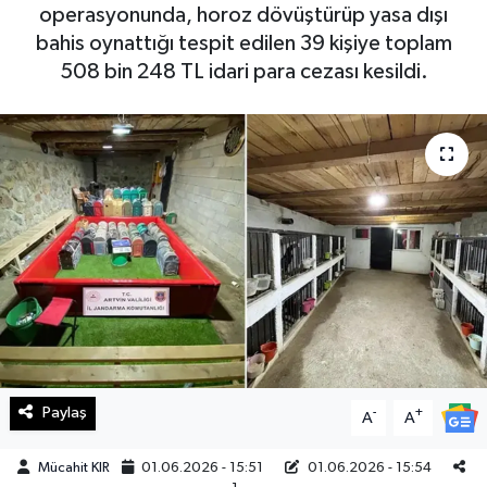
operasyonunda, horoz dövüştürüp yasa dışı
Haberde İnsan
bahis oynattığı tespit edilen 39 kişiye toplam
508 bin 248 TL idari para cezası kesildi.
Kültür Sanat
Magazin
Manşet Altı
Manşetler
Resmi İlan
Sağlık
Paylaş
-
+
A
A
Spor
Mücahit KIR
01.06.2026 - 15:51
01.06.2026 - 15:54
SürManşet