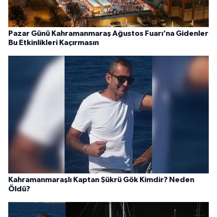
Pazar Günü Kahramanmaraş Ağustos Fuarı’na Gidenler
Bu Etkinlikleri Kaçırmasın
Kahramanmaraşlı Kaptan Şükrü Gök Kimdir? Neden
Öldü?