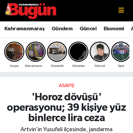
Kahramanmaraş
Kahramanmaraş Nöbetçi Eczaneler
Kahramanmaraş
Gündem
Güncel
Ekonomi
Kahramanmaraş Sokak Röportajları
Kahramanmaraş Hava Durumu
Bilim ve Teknoloji
Kahramanmaraş Namaz Vakitleri
Asayiş
Kahramanmaraş
Güvenlik
Gündem
Güncel
Spor
Çevre
Kahramanmaraş Trafik Yoğunluk Haritası
Eğitim
Süper Lig Puan Durumu ve Fikstür
ASAYIŞ
'Horoz dövüşü'
Ekonomi
Tüm Manşetler
operasyonu; 39 kişiye yüz
Genel
Son Dakika Haberleri
binlerce lira ceza
Güncel
Haber Arşivi
Artvin’in Yusufeli ilçesinde, jandarma