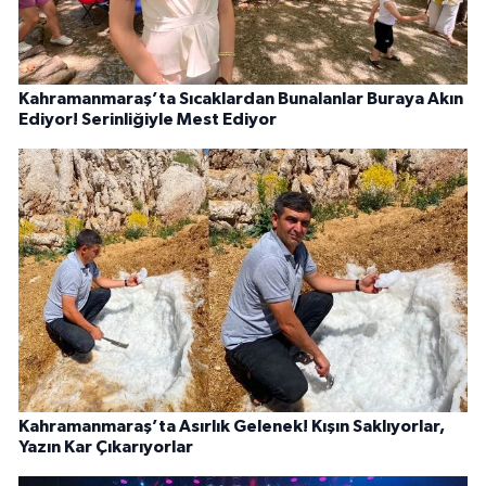
Kahramanmaraş’ta Sıcaklardan Bunalanlar Buraya Akın
Ediyor! Serinliğiyle Mest Ediyor
Kahramanmaraş’ta Asırlık Gelenek! Kışın Saklıyorlar,
Yazın Kar Çıkarıyorlar