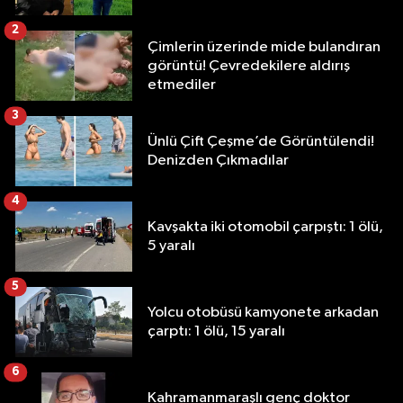
2
Çimlerin üzerinde mide bulandıran
görüntü! Çevredekilere aldırış
etmediler
3
Ünlü Çift Çeşme’de Görüntülendi!
Denizden Çıkmadılar
4
Kavşakta iki otomobil çarpıştı: 1 ölü,
5 yaralı
5
Yolcu otobüsü kamyonete arkadan
çarptı: 1 ölü, 15 yaralı
6
Kahramanmaraşlı genç doktor