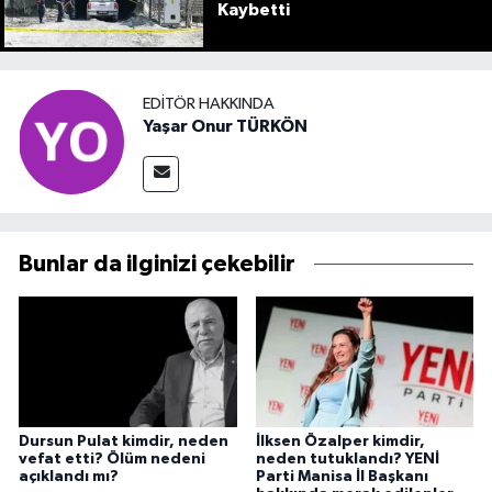
Kaybetti
EDITÖR HAKKINDA
Yaşar Onur TÜRKÖN
Bunlar da ilginizi çekebilir
Dursun Pulat kimdir, neden
İlksen Özalper kimdir,
vefat etti? Ölüm nedeni
neden tutuklandı? YENİ
açıklandı mı?
Parti Manisa İl Başkanı