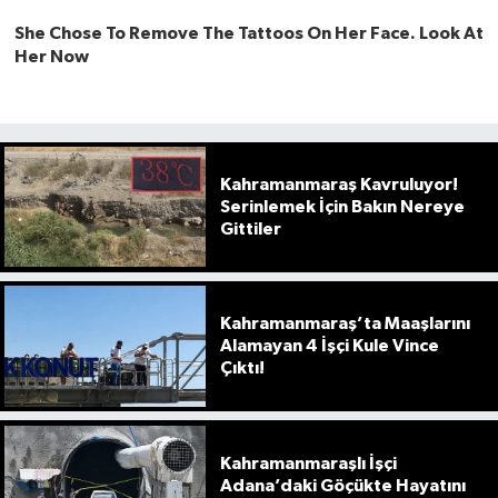
Kahramanmaraş Kavruluyor!
Serinlemek İçin Bakın Nereye
Gittiler
Kahramanmaraş’ta Maaşlarını
Alamayan 4 İşçi Kule Vince
Çıktı!
Kahramanmaraşlı İşçi
Adana’daki Göçükte Hayatını