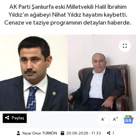
AK Parti Şanlıurfa eski Milletvekili Halil İbrahim
Haberde İnsan
Yıldız'ın ağabeyi Nihat Yıldız hayatını kaybetti.
Cenaze ve taziye programının detayları haberde.
Kültür Sanat
Magazin
Manşet Altı
Manşetler
Resmi İlan
Sağlık
Paylaş
-
+
Spor
A
A
Yaşar Onur TÜRKÖN
20.06.2026 - 11:33
1
SürManşet