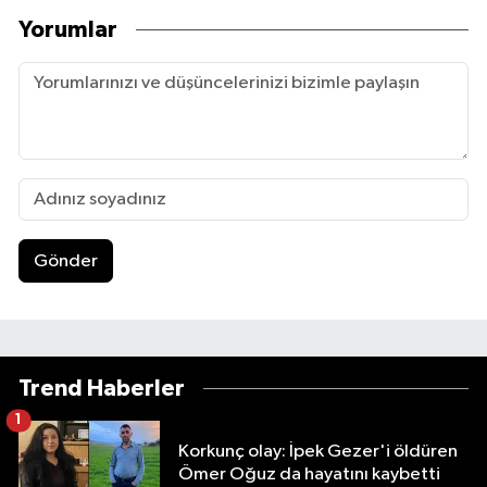
Yorumlar
Gönder
Trend Haberler
1
Korkunç olay: İpek Gezer'i öldüren
Ömer Oğuz da hayatını kaybetti