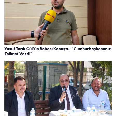
Yusuf Tarık Gül'ün Babası Konuştu: "Cumhurbaşkanımız
Talimat Verdi"