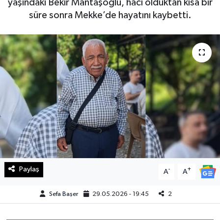
yaşındaki Bekir Mantaşoğlu, hacı olduktan kısa bir
süre sonra Mekke’de hayatını kaybetti.
Haberde İnsan
Kültür Sanat
Magazin
Manşet Altı
Manşetler
Resmi İlan
Sağlık
Paylaş
-
+
A
A
Spor
Sefa Başer
29.05.2026 - 19:45
2
SürManşet