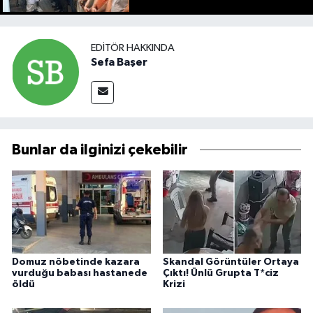
EDITÖR HAKKINDA
Sefa Başer
Bunlar da ilginizi çekebilir
Domuz nöbetinde kazara
Skandal Görüntüler Ortaya
vurduğu babası hastanede
Çıktı! Ünlü Grupta T*ciz
öldü
Krizi