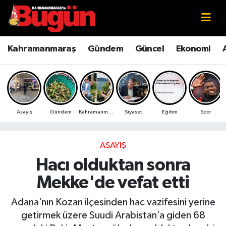
Kahramanmaraş
Kahramanmaraş Nöbetçi Eczaneler
Kahramanmaraş
Gündem
Güncel
Ekonomi
Kahramanmaraş Sokak Röportajları
Kahramanmaraş Hava Durumu
Bilim ve Teknoloji
Kahramanmaraş Namaz Vakitleri
Asayiş
Gündem
Kahramanmaraş
Siyaset
Eğitim
Spor
Çevre
Kahramanmaraş Trafik Yoğunluk Haritası
Eğitim
Süper Lig Puan Durumu ve Fikstür
ASAYIŞ
Hacı olduktan sonra
Ekonomi
Tüm Manşetler
Mekke'de vefat etti
Genel
Son Dakika Haberleri
Adana’nın Kozan ilçesinden hac vazifesini yerine
getirmek üzere Suudi Arabistan’a giden 68
Güncel
Haber Arşivi