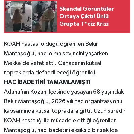
Skandal Görüntüler
Teknoloji
Ortaya Çıktı! Ünlü
Grupta T*ciz Krizi
Yaşam
KOAH hastası olduğu öğrenilen Bekir
KAHRAMANMARAŞ
Mantaşoğlu, hacı olma sevincini yaşarken
Mekke’de vefat etti. Cenazenin kutsal
topraklarda defnedileceği öğrenildi.
HAC İBADETİNİ TAMAMLAMIŞTI
Adana’nın Kozan ilçesinde yaşayan 68 yaşındaki
Bekir Mantaşoğlu, 2026 yılı hac organizasyonu
kapsamında kutsal topraklara gitti. Uzun süredir
KOAH hastalığı ile mücadele ettiği öğrenilen
Mantaşoğlu, hac ibadetini eksiksiz bir şekilde