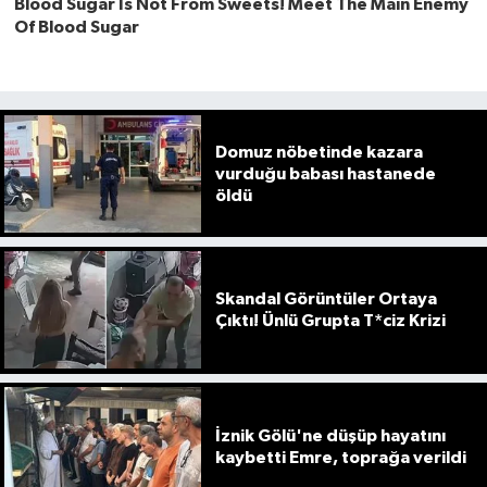
Domuz nöbetinde kazara
vurduğu babası hastanede
öldü
Skandal Görüntüler Ortaya
Çıktı! Ünlü Grupta T*ciz Krizi
İznik Gölü'ne düşüp hayatını
kaybetti Emre, toprağa verildi