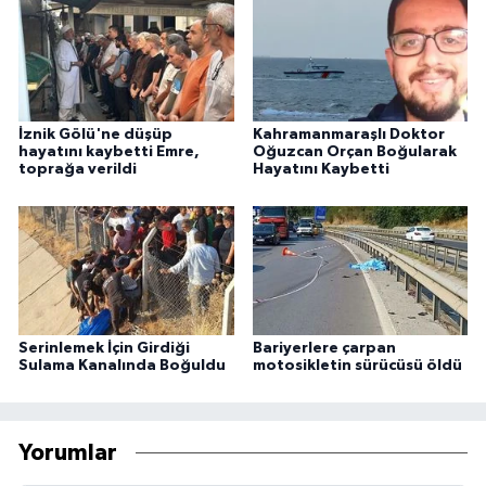
İznik Gölü'ne düşüp
Kahramanmaraşlı Doktor
hayatını kaybetti Emre,
Oğuzcan Orçan Boğularak
toprağa verildi
Hayatını Kaybetti
Serinlemek İçin Girdiği
Bariyerlere çarpan
Sulama Kanalında Boğuldu
motosikletin sürücüsü öldü
Yorumlar