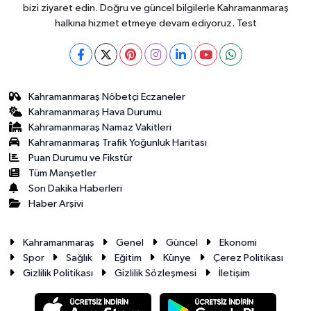
bizi ziyaret edin. Doğru ve güncel bilgilerle Kahramanmaraş
halkına hizmet etmeye devam ediyoruz. Test
Kahramanmaraş Nöbetçi Eczaneler
Kahramanmaraş Hava Durumu
Kahramanmaraş Namaz Vakitleri
Kahramanmaraş Trafik Yoğunluk Haritası
Puan Durumu ve Fikstür
Tüm Manşetler
Son Dakika Haberleri
Haber Arşivi
Kahramanmaraş
Genel
Güncel
Ekonomi
Spor
Sağlık
Eğitim
Künye
Çerez Politikası
Gizlilik Politikası
Gizlilik Sözleşmesi
İletişim