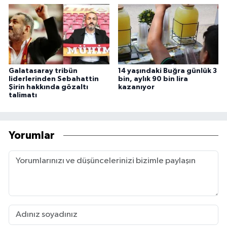
Galatasaray tribün
14 yaşındaki Buğra günlük 3
liderlerinden Sebahattin
bin, aylık 90 bin lira
Şirin hakkında gözaltı
kazanıyor
talimatı
Yorumlar