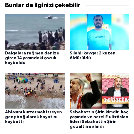
Bunlar da ilginizi çekebilir
Dalgalara rağmen denize
Silahlı kavga; 2 kuzen
giren 14 yaşındaki çocuk
öldürüldü
kayboldu
Ablasını kurtarmak isteyen
Sebahattin Şirin kimdir, kaç
genç boğularak hayatını
yaşında ve nereli? ultrAslan
kaybetti
lideri Sebahattin Şirin
gözaltına alındı