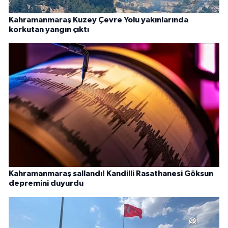
Kahramanmaraş Kuzey Çevre Yolu yakınlarında
korkutan yangın çıktı
Kahramanmaraş sallandı! Kandilli Rasathanesi Göksun
depremini duyurdu