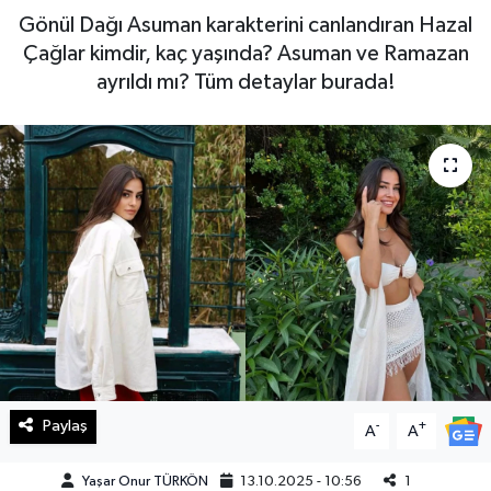
Gönül Dağı Asuman karakterini canlandıran Hazal
Haberde İnsan
Çağlar kimdir, kaç yaşında? Asuman ve Ramazan
ayrıldı mı? Tüm detaylar burada!
Kültür Sanat
Magazin
Manşet Altı
Manşetler
Resmi İlan
Sağlık
Paylaş
-
+
Spor
A
A
Yaşar Onur TÜRKÖN
13.10.2025 - 10:56
1
SürManşet