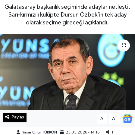
Galatasaray başkanlık seçiminde adaylar netleşti.
Haberde İnsan
Sarı-kırmızılı kulüpte Dursun Özbek’in tek aday
olarak seçime gireceği açıklandı.
Kültür Sanat
Magazin
Manşet Altı
Manşetler
Resmi İlan
Sağlık
Paylaş
-
+
Spor
A
A
Yaşar Onur TÜRKÖN
23.05.2026 - 14:16
1
SürManşet