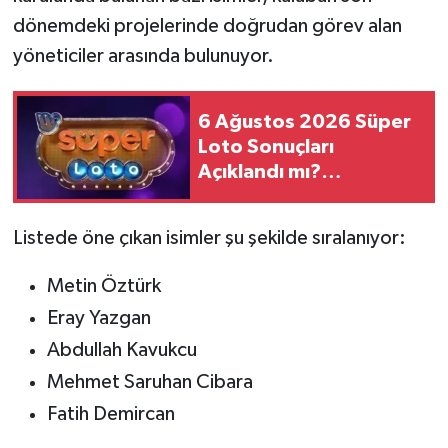
dönemdeki projelerinde doğrudan görev alan
yöneticiler arasında bulunuyor.
6 Ağustos 2026 Süper
Loto Sonuçları
Açıklandı mı?
Kazandıran Numaralar
Belli Oldu mu?
Listede öne çıkan isimler şu şekilde sıralanıyor:
Metin Öztürk
Eray Yazgan
Abdullah Kavukcu
Mehmet Saruhan Cibara
Fatih Demircan