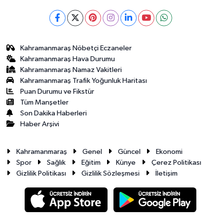
Kahramanmaraş Nöbetçi Eczaneler
Kahramanmaraş Hava Durumu
Kahramanmaraş Namaz Vakitleri
Kahramanmaraş Trafik Yoğunluk Haritası
Puan Durumu ve Fikstür
Tüm Manşetler
Son Dakika Haberleri
Haber Arşivi
Kahramanmaraş
Genel
Güncel
Ekonomi
Spor
Sağlık
Eğitim
Künye
Çerez Politikası
Gizlilik Politikası
Gizlilik Sözleşmesi
İletişim