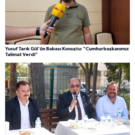
Yusuf Tarık Gül'ün Babası Konuştu: "Cumhurbaşkanımız
Talimat Verdi"