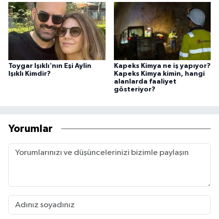
Toygar Işıklı'nın Eşi Aylin
Kapeks Kimya ne iş yapıyor?
Işıklı Kimdir?
Kapeks Kimya kimin, hangi
alanlarda faaliyet
gösteriyor?
Yorumlar