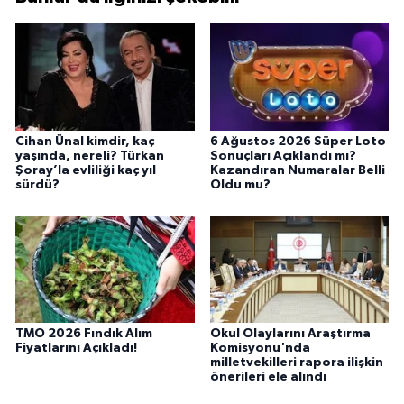
Cihan Ünal kimdir, kaç
6 Ağustos 2026 Süper Loto
yaşında, nereli? Türkan
Sonuçları Açıklandı mı?
Şoray’la evliliği kaç yıl
Kazandıran Numaralar Belli
sürdü?
Oldu mu?
TMO 2026 Fındık Alım
Okul Olaylarını Araştırma
Fiyatlarını Açıkladı!
Komisyonu'nda
milletvekilleri rapora ilişkin
önerileri ele alındı