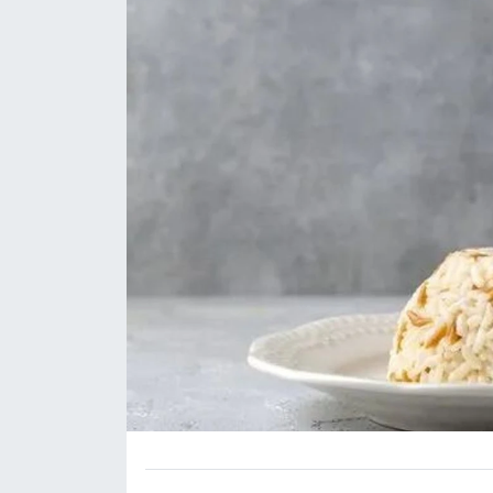
Haberde İnsan
Kültür Sanat
Magazin
Manşet Altı
Manşetler
Resmi İlan
Sağlık
Spor
SürManşet