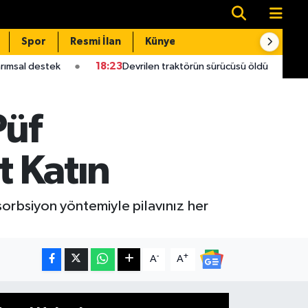
Spor
Resmi İlan
Künye
İletişim
18:23
Devrilen traktörün sürücüsü öldü
17:53
Korkunç olay: İ
Püf
t Katın
bsorbsiyon yöntemiyle pilavınız her
-
+
A
A