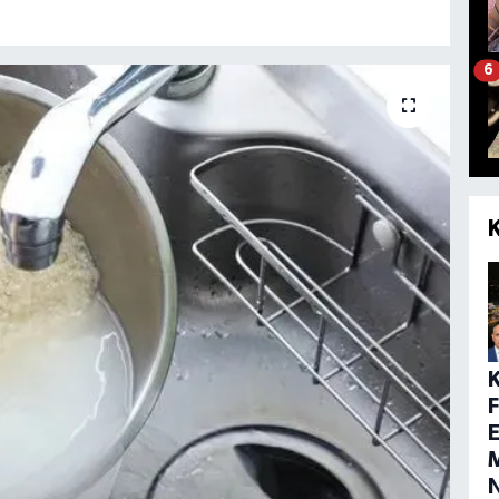
6
E
M