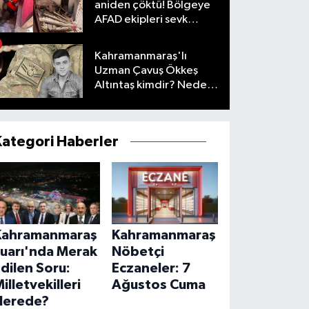
aniden çöktü! Bölgeye
AFAD ekipleri sevk
edildi
Kahramanmaraş'lı
Uzman Çavuş Ökkeş
Altıntaş kimdir? Neden
öldü?
Kategori Haberler
Kahramanmaraş
Kahramanmaraş
Fuarı'nda Merak
Nöbetçi
dilen Soru:
Eczaneler: 7
illetvekilleri
Ağustos Cuma
Nerede?