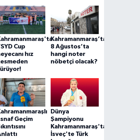
Kahramanmaraş'ta
Kahramanmaraş’ta
TSYD Cup
8 Ağustos’ta
eyecanı hız
hangi noter
kesmeden
nöbetçi olacak?
ürüyor!
Kahramanmaraşlı
Dünya
Esnaf Geçim
Şampiyonu
ıkıntısını
Kahramanmaraş'tan!
nlattı
İsveç'te Türk