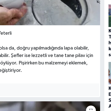
eterli
h
 olsa da, doğru yapılmadığında lapa olabilir,
s
bilir. Şefler ise lezzetli ve tane tane pilav için
söylüyor. Pişirirken bu malzemeyi eklemek,
ğiştiriyor.
S
A