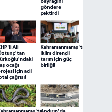
bayrağını
göndere
çektirdi
HP'li Ali
Kahramanmaraş'ta
Öztunç'tan
iklim dirençli
Türkoğlu'ndaki
tarım için güç
aş ocağı
birliği!
rojesi için acil
ptal çağrısı!
Kahramanmaraş'ta
Andırın'da