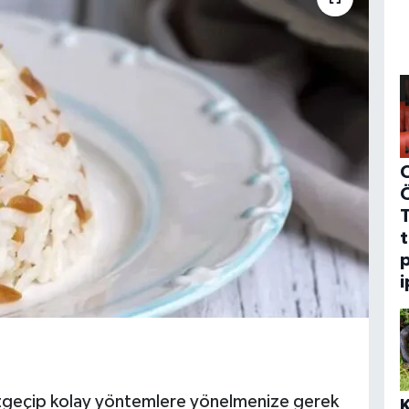
C
t
p
i
azgeçip kolay yöntemlere yönelmenize gerek