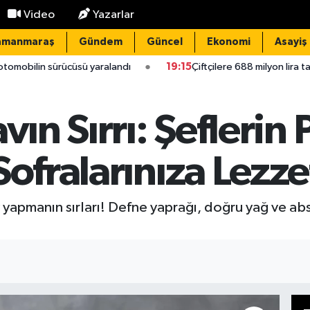
Video
Yazarlar
amanmaraş
Gündem
Güncel
Ekonomi
Asayiş
aralandı
19:15
Çiftçilere 688 milyon lira tarımsal destek
vın Sırrı: Şeflerin 
Sofralarınıza Lezze
av yapmanın sırları! Defne yaprağı, doğru yağ ve a