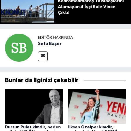
Kahramanmaraş’ta Maaşlarını
Alamayan 4 İşçi Kule Vince
Çıktı!
EDITÖR HAKKINDA
Sefa Başer
Bunlar da ilginizi çekebilir
Dursun Pulat kimdir, neden
İlksen Özalper kimdir,