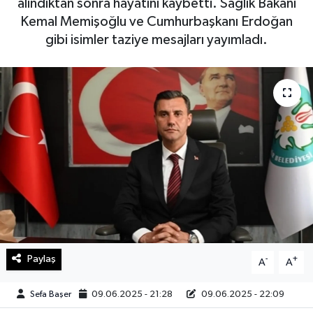
alındıktan sonra hayatını kaybetti. Sağlık Bakanı
Kemal Memişoğlu ve Cumhurbaşkanı Erdoğan
Haberde İnsan
gibi isimler taziye mesajları yayımladı.
Kültür Sanat
Magazin
Manşet Altı
Manşetler
Resmi İlan
Sağlık
Paylaş
-
+
A
A
Spor
Sefa Başer
09.06.2025 - 21:28
09.06.2025 - 22:09
SürManşet