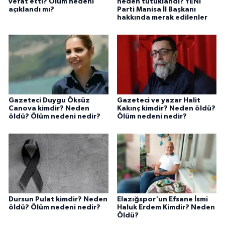
vefat etti? Ölüm nedeni
neden tutuklandı? YENİ
açıklandı mı?
Parti Manisa İl Başkanı
hakkında merak edilenler
Gazeteci Duygu Öksüz
Gazeteci ve yazar Halit
Canova kimdir? Neden
Kakınç kimdir? Neden öldü?
öldü? Ölüm nedeni nedir?
Ölüm nedeni nedir?
Dursun Pulat kimdir? Neden
Elazığspor'un Efsane İsmi
öldü? Ölüm nedeni nedir?
Haluk Erdem Kimdir? Neden
Öldü?