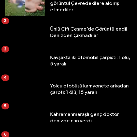
görüntü! Çevredekilere aldırış
etmediler
2
Ünlü Çift Çeşme’de Görüntülendi!
Denizden Çıkmadılar
3
Kavşakta iki otomobil çarpıştı: 1 ölü,
5 yaralı
4
Yolcu otobüsü kamyonete arkadan
çarptı: 1 ölü, 15 yaralı
5
Kahramanmaraşlı genç doktor
denizde can verdi
6