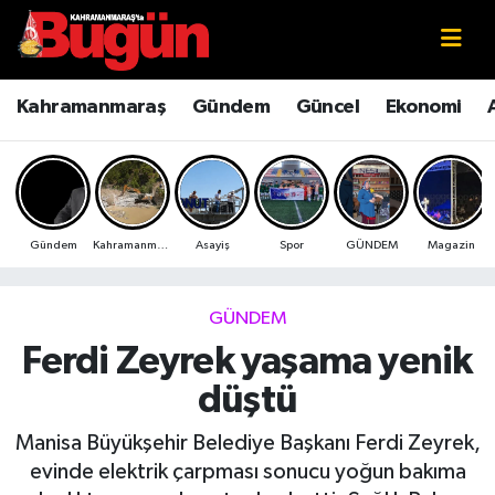
Kahramanmaraş
Kahramanmaraş Nöbetçi Eczaneler
Kahramanmaraş
Gündem
Güncel
Ekonomi
Kahramanmaraş Sokak Röportajları
Kahramanmaraş Hava Durumu
Bilim ve Teknoloji
Kahramanmaraş Namaz Vakitleri
Gündem
Kahramanmaraş
Asayiş
Spor
GÜNDEM
Magazin
Çevre
Kahramanmaraş Trafik Yoğunluk Haritası
Eğitim
Süper Lig Puan Durumu ve Fikstür
GÜNDEM
Ferdi Zeyrek yaşama yenik
Ekonomi
Tüm Manşetler
düştü
Genel
Son Dakika Haberleri
Manisa Büyükşehir Belediye Başkanı Ferdi Zeyrek,
evinde elektrik çarpması sonucu yoğun bakıma
Güncel
Haber Arşivi