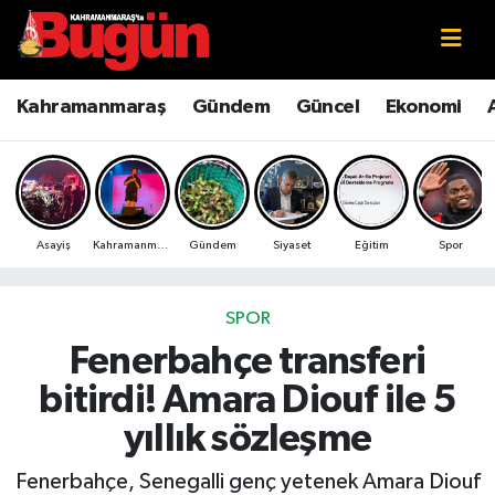
Kahramanmaraş
Kahramanmaraş Nöbetçi Eczaneler
Kahramanmaraş
Gündem
Güncel
Ekonomi
Kahramanmaraş Sokak Röportajları
Kahramanmaraş Hava Durumu
Bilim ve Teknoloji
Kahramanmaraş Namaz Vakitleri
Asayiş
Kahramanmaraş
Gündem
Siyaset
Eğitim
Spor
Çevre
Kahramanmaraş Trafik Yoğunluk Haritası
Eğitim
Süper Lig Puan Durumu ve Fikstür
SPOR
Fenerbahçe transferi
Ekonomi
Tüm Manşetler
bitirdi! Amara Diouf ile 5
Genel
Son Dakika Haberleri
yıllık sözleşme
Güncel
Haber Arşivi
Fenerbahçe, Senegalli genç yetenek Amara Diouf