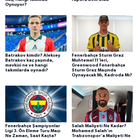
Oynuyor?
Batrakov kimdir? Aleksey
Fenerbahçe Sturm Graz
Batrakov kaç yaşında,
Muhtemel 11'leri,
mevkisi ne ve hangi
Greenwood Fenerbahçe
takımlarda oynadı?
Sturm Graz Maçında
Oynayacak Mı, Kadroda Mı?
Fenerbahçe Şampiyonlar
Salah Maliyeti Ne Kadar?
Ligi 3. Ön Eleme Turu Maçı
Mohamed Salah'ın
Ne Zaman, Saat Kaçta?
Trabzonspor'a Maliyeti Ne