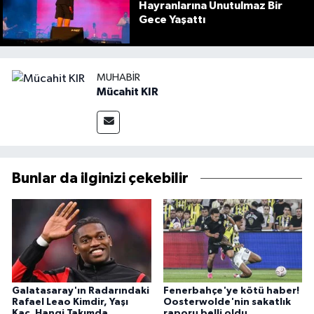
Hayranlarına Unutulmaz Bir
Gece Yaşattı
MUHABIR
Mücahit KIR
Bunlar da ilginizi çekebilir
Galatasaray'ın Radarındaki
Fenerbahçe'ye kötü haber!
Rafael Leao Kimdir, Yaşı
Oosterwolde'nin sakatlık
Kaç, Hangi Takımda
raporu belli oldu