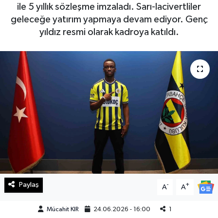
ile 5 yıllık sözleşme imzaladı. Sarı-lacivertliler
Haberde İnsan
geleceğe yatırım yapmaya devam ediyor. Genç
yıldız resmi olarak kadroya katıldı.
Kültür Sanat
Magazin
Manşet Altı
Manşetler
Resmi İlan
Sağlık
Paylaş
-
+
A
A
Spor
Mücahit KIR
24.06.2026 - 16:00
1
SürManşet