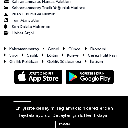
Kahramanmaraş Namaz Vakitleri
Kahramanmaraş Trafik Yoğunluk Haritası
Puan Durumu ve Fikstür
Tüm Manşetler
Son Dakika Haberleri
Haber Arşivi
Kahramanmaraş
Genel
Güncel
Ekonomi
Spor
Sağlık
Eğitim
Künye
Çerez Politikası
Gizlilik Politikası
Gizlilik Sözleşmesi
İletişim
RSS
Copyright © 2026. Her hakkı saklıdır.
En iyi site deneyimi sağlamak için çerezlerden
faydalanıyoruz. Detaylar için lütfen tıklayın.
Haber Yazılımı:
TE Bilişim
TAMAM