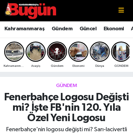
Kahramanmaraş
Kahramanmaraş Nöbetçi Eczaneler
Kahramanmaraş
Gündem
Güncel
Ekonomi
Kahramanmaraş Sokak Röportajları
Kahramanmaraş Hava Durumu
Bilim ve Teknoloji
Kahramanmaraş Namaz Vakitleri
Kahramanmaraş
Asayiş
Gündem
Ekonomi
Dünya
GÜNDEM
Çevre
Kahramanmaraş Trafik Yoğunluk Haritası
Eğitim
Süper Lig Puan Durumu ve Fikstür
GÜNDEM
Fenerbahçe Logosu Değişti
Ekonomi
Tüm Manşetler
mi? İşte FB'nin 120. Yıla
Genel
Son Dakika Haberleri
Özel Yeni Logosu
Güncel
Haber Arşivi
Fenerbahçe'nin logosu değişti mi? Sarı-lacivertli