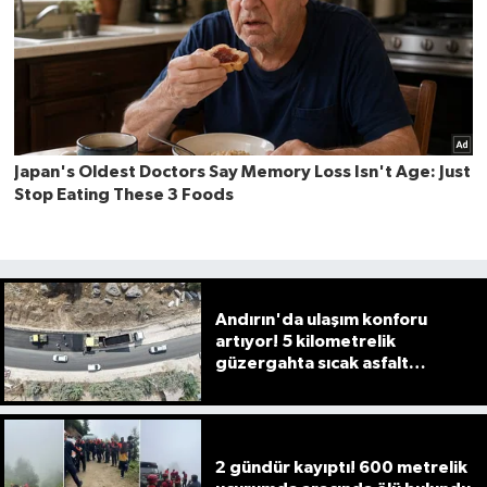
Andırın'da ulaşım konforu
artıyor! 5 kilometrelik
güzergahta sıcak asfalt
mesaisi
2 gündür kayıptı! 600 metrelik