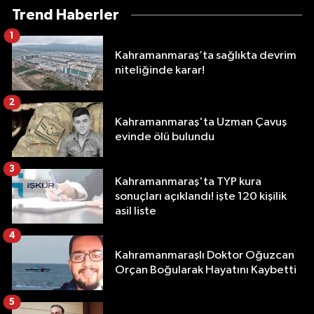
Trend Haberler
1
Kahramanmaraş’ta sağlıkta devrim
niteliğinde karar!
2
Kahramanmaraş'ta Uzman Çavuş
evinde ölü bulundu
3
Kahramanmaraş'ta TYP kura
sonuçları açıklandı! işte 120 kişilik
asil liste
4
Kahramanmaraşlı Doktor Oğuzcan
Orçan Boğularak Hayatını Kaybetti
5