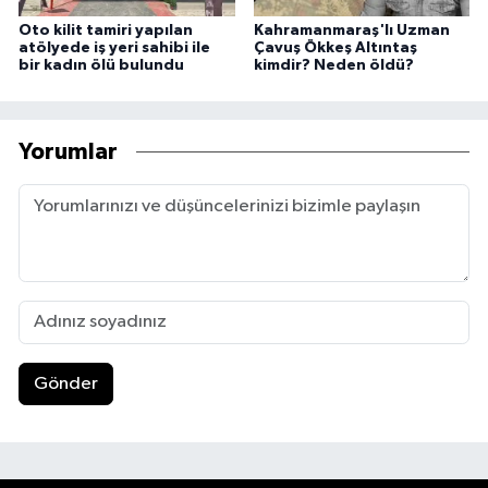
Oto kilit tamiri yapılan
Kahramanmaraş'lı Uzman
atölyede iş yeri sahibi ile
Çavuş Ökkeş Altıntaş
bir kadın ölü bulundu
kimdir? Neden öldü?
Yorumlar
Gönder