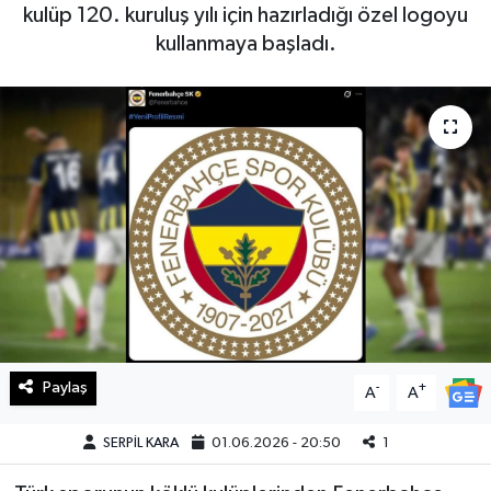
kulüp 120. kuruluş yılı için hazırladığı özel logoyu
Haberde İnsan
kullanmaya başladı.
Kültür Sanat
Magazin
Manşet Altı
Manşetler
Resmi İlan
Sağlık
Paylaş
-
+
A
A
Spor
SERPİL KARA
01.06.2026 - 20:50
1
SürManşet