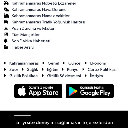
Kahramanmaraş Nöbetçi Eczaneler
Kahramanmaraş Hava Durumu
Kahramanmaraş Namaz Vakitleri
Kahramanmaraş Trafik Yoğunluk Haritası
Puan Durumu ve Fikstür
Tüm Manşetler
Son Dakika Haberleri
Haber Arşivi
Kahramanmaraş
Genel
Güncel
Ekonomi
Spor
Sağlık
Eğitim
Künye
Çerez Politikası
Gizlilik Politikası
Gizlilik Sözleşmesi
İletişim
RSS
Copyright © 2026. Her hakkı saklıdır.
En iyi site deneyimi sağlamak için çerezlerden