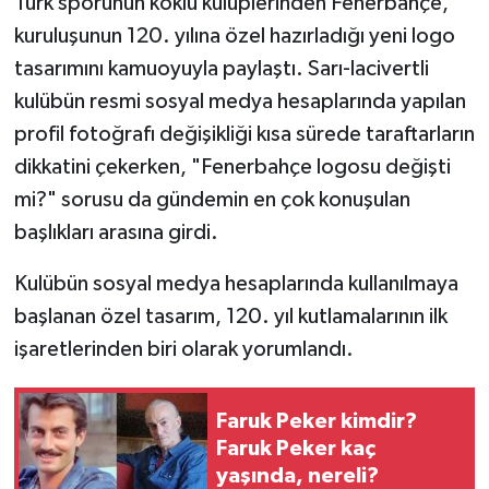
Türk sporunun köklü kulüplerinden Fenerbahçe,
kuruluşunun 120. yılına özel hazırladığı yeni logo
Teknoloji
tasarımını kamuoyuyla paylaştı. Sarı-lacivertli
kulübün resmi sosyal medya hesaplarında yapılan
Yaşam
profil fotoğrafı değişikliği kısa sürede taraftarların
KAHRAMANMARAŞ
dikkatini çekerken, "Fenerbahçe logosu değişti
mi?" sorusu da gündemin en çok konuşulan
başlıkları arasına girdi.
Kulübün sosyal medya hesaplarında kullanılmaya
başlanan özel tasarım, 120. yıl kutlamalarının ilk
işaretlerinden biri olarak yorumlandı.
Faruk Peker kimdir?
Faruk Peker kaç
yaşında, nereli?