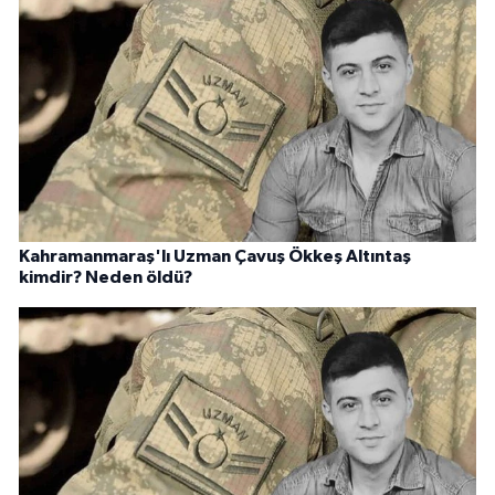
Kahramanmaraş'lı Uzman Çavuş Ökkeş Altıntaş
kimdir? Neden öldü?