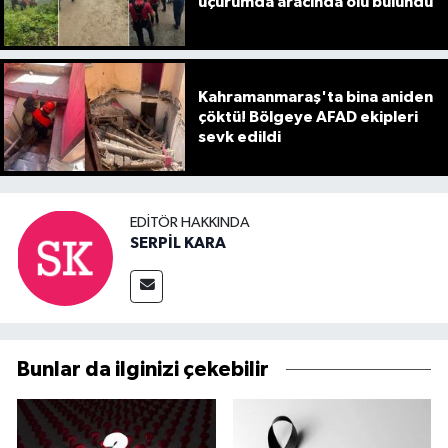
uçurumda aracında ölü bulundu
Kahramanmaraş'ta bina aniden
çöktü! Bölgeye AFAD ekipleri
sevk edildi
EDITÖR HAKKINDA
SERPİL KARA
Bunlar da ilginizi çekebilir