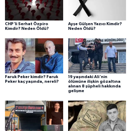
CHP'li Serhat Özpiro
Ayşe Gülşen Yazıcı Kimdir?
Kimdir? Neden Öldü?
Neden Öldü?
Faruk Peker kimdir? Faruk
19 yaşındaki Ali'nin
Peker kaç yaşında, nereli?
ölümüne ilişkin gözaltına
alınan 8 şüpheli hakkında
gelişme