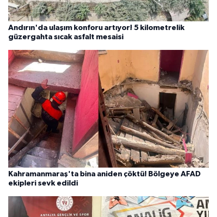
Andırın'da ulaşım konforu artıyor! 5 kilometrelik
güzergahta sıcak asfalt mesaisi
Kahramanmaraş'ta bina aniden çöktü! Bölgeye AFAD
ekipleri sevk edildi