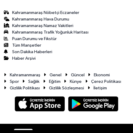
Kahramanmaraş Nöbetçi Eczaneler
Kahramanmaraş Hava Durumu
Kahramanmaraş Namaz Vakitleri
Kahramanmaraş Trafik Yoğunluk Haritası
Puan Durumu ve Fikstür
Tüm Manşetler
Son Dakika Haberleri
Haber Arşivi
Kahramanmaraş
Genel
Güncel
Ekonomi
Spor
Sağlık
Eğitim
Künye
Çerez Politikası
Gizlilik Politikası
Gizlilik Sözleşmesi
İletişim