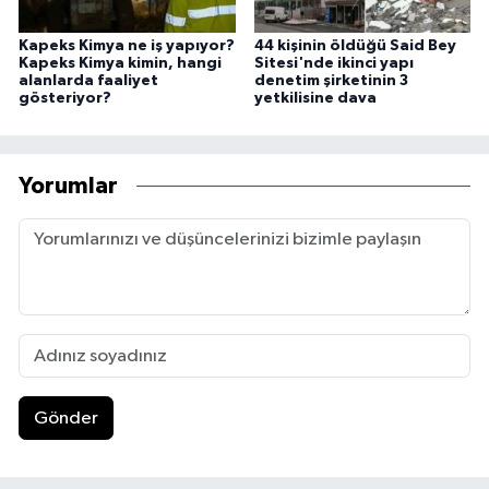
Kapeks Kimya ne iş yapıyor?
44 kişinin öldüğü Said Bey
Kapeks Kimya kimin, hangi
Sitesi'nde ikinci yapı
alanlarda faaliyet
denetim şirketinin 3
gösteriyor?
yetkilisine dava
Yorumlar
Gönder