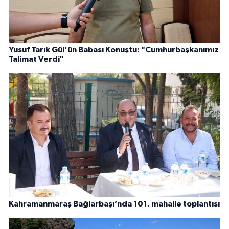
Yusuf Tarık Gül'ün Babası Konuştu: "Cumhurbaşkanımız
Talimat Verdi"
Kahramanmaraş Bağlarbaşı’nda 101. mahalle toplantısı