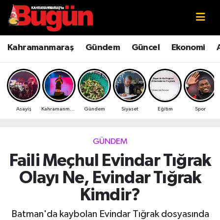
Kahramanmaraş
Kahramanmaraş Nöbetçi Eczaneler
Kahramanmaraş
Gündem
Güncel
Ekonomi
Kahramanmaraş Sokak Röportajları
Kahramanmaraş Hava Durumu
Bilim ve Teknoloji
Kahramanmaraş Namaz Vakitleri
Asayiş
Kahramanmaraş
Gündem
Siyaset
Eğitim
Spor
Çevre
Kahramanmaraş Trafik Yoğunluk Haritası
Eğitim
Süper Lig Puan Durumu ve Fikstür
GÜNDEM
Faili Meçhul Evindar Tığrak
Ekonomi
Tüm Manşetler
Olayı Ne, Evindar Tığrak
Genel
Son Dakika Haberleri
Kimdir?
Güncel
Haber Arşivi
Batman'da kaybolan Evindar Tığrak dosyasında