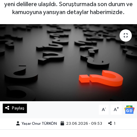
yeni delillere ulaşıldı. Soruşturmada son durum ve
Haberde İnsan
kamuoyuna yansıyan detaylar haberimizde.
Kültür Sanat
Magazin
Manşet Altı
Manşetler
Resmi İlan
Sağlık
Paylaş
-
+
A
A
Spor
Yaşar Onur TÜRKÖN
23.06.2026 - 09:53
1
SürManşet