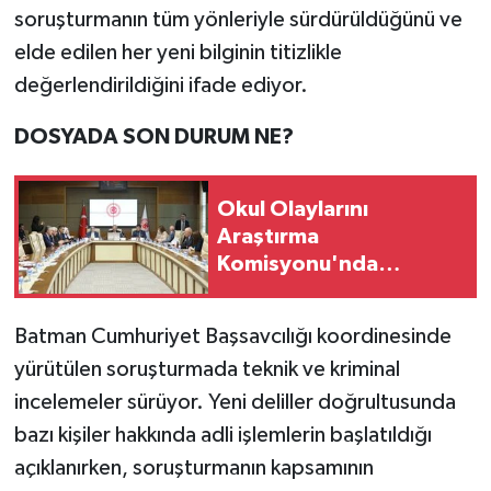
soruşturmanın tüm yönleriyle sürdürüldüğünü ve
elde edilen her yeni bilginin titizlikle
değerlendirildiğini ifade ediyor.
DOSYADA SON DURUM NE?
Okul Olaylarını
Araştırma
Komisyonu'nda
milletvekilleri rapora
ilişkin önerileri ele
Batman Cumhuriyet Başsavcılığı koordinesinde
alındı
yürütülen soruşturmada teknik ve kriminal
incelemeler sürüyor. Yeni deliller doğrultusunda
bazı kişiler hakkında adli işlemlerin başlatıldığı
açıklanırken, soruşturmanın kapsamının