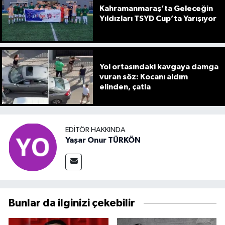
Kahramanmaraş’ta Geleceğin
Yıldızları TSYD Cup’ta Yarışıyor
Yol ortasındaki kavgaya damga
vuran söz: Kocanı aldım
elinden, çatla
EDITÖR HAKKINDA
Yaşar Onur TÜRKÖN
Bunlar da ilginizi çekebilir