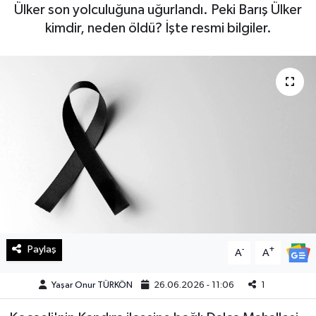
Ülker son yolculuğuna uğurlandı. Peki Barış Ülker
Haberde İnsan
kimdir, neden öldü? İşte resmi bilgiler.
Kültür Sanat
Magazin
Manşet Altı
Manşetler
Resmi İlan
Sağlık
Paylaş
-
+
A
A
Spor
Yaşar Onur TÜRKÖN
26.06.2026 - 11:06
1
SürManşet