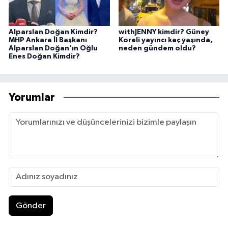
Alparslan Doğan Kimdir?
withJENNY kimdir? Güney
MHP Ankara İl Başkanı
Koreli yayıncı kaç yaşında,
Alparslan Doğan'ın Oğlu
neden gündem oldu?
Enes Doğan Kimdir?
Yorumlar
Gönder