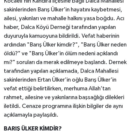
Kocaeli'nin Kandıra ilçesine bağlı Dalca Mahallesi
sakinlerinden Barış Ülker'in hayatını kaybetmesi,
Teknoloji
ailesi, yakınları ve mahalle halkını yasa boğdu. Acı
haber, Dalca Köyü Derneği tarafından yapılan
Yaşam
duyuruyla kamuoyuna bildirildi. Vefat haberinin
KAHRAMANMARAŞ
ardından "Barış Ülker kimdir?", "Barış Ülker neden
öldü?" ve "Barış Ülker'in ölüm nedeni açıklandı
mı?" soruları da merak edilmeye başlandı. Dernek
tarafından yapılan açıklamada, Dalca Mahallesi
sakinlerinden Ertan Ülker'in oğlu Barış Ülker'in
vefat ettiği belirtilirken, merhuma Allah'tan
rahmet, ailesine ve yakınlarına başsağlığı dilekleri
iletildi. Cenaze programına ilişkin bilgiler de aynı
açıklamayla paylaşıldı.
BARIŞ ÜLKER KİMDİR?