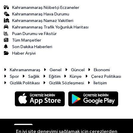
Kahramanmaraş Nöbetçi Eczaneler
Kahramanmaraş Hava Durumu
Kahramanmaraş Namaz Vakitleri
Kahramanmaraş Trafik Yoğunluk Haritası
Puan Durumu ve Fikstür
Tüm Manşetler
Son Dakika Haberleri
Haber Arşivi
Kahramanmaraş
Genel
Güncel
Ekonomi
Spor
Sağlık
Eğitim
Künye
Çerez Politikası
Gizlilik Politikası
Gizlilik Sözleşmesi
İletişim
RSS
Copyright © 2026. Her hakkı saklıdır.
En iyi site deneyimi sağlamak için çerezlerden