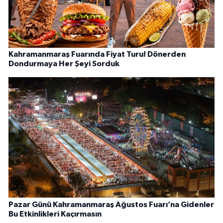
Kahramanmaraş Fuarında Fiyat Turu! Dönerden
Dondurmaya Her Şeyi Sorduk
Pazar Günü Kahramanmaraş Ağustos Fuarı’na Gidenler
Bu Etkinlikleri Kaçırmasın