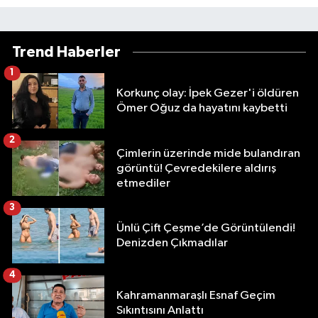
Trend Haberler
1
Korkunç olay: İpek Gezer'i öldüren
Ömer Oğuz da hayatını kaybetti
2
Çimlerin üzerinde mide bulandıran
görüntü! Çevredekilere aldırış
etmediler
3
Ünlü Çift Çeşme’de Görüntülendi!
Denizden Çıkmadılar
4
Kahramanmaraşlı Esnaf Geçim
Sıkıntısını Anlattı