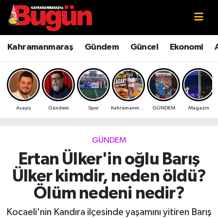
Kahramanmaraş
Kahramanmaraş Nöbetçi Eczaneler
Kahramanmaraş
Gündem
Güncel
Ekonomi
Kahramanmaraş Sokak Röportajları
Kahramanmaraş Hava Durumu
Bilim ve Teknoloji
Kahramanmaraş Namaz Vakitleri
Asayiş
Gündem
Spor
Kahramanmaraş
GÜNDEM
Magazin
Çevre
Kahramanmaraş Trafik Yoğunluk Haritası
Eğitim
Süper Lig Puan Durumu ve Fikstür
GÜNDEM
Ertan Ülker'in oğlu Barış
Ekonomi
Tüm Manşetler
Ülker kimdir, neden öldü?
Genel
Son Dakika Haberleri
Ölüm nedeni nedir?
Güncel
Haber Arşivi
Kocaeli'nin Kandıra ilçesinde yaşamını yitiren Barış