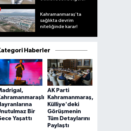
Kahramanmaraş’ta
sağlıkta devrim
niteliğinde karar!
Kategori Haberler
Madrigal,
AK Parti
Kahramanmaraşlı
Kahramanmaraş,
ayranlarına
Külliye'deki
Unutulmaz Bir
Görüşmenin
ece Yaşattı
Tüm Detaylarını
Paylaştı