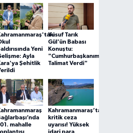
Kahramanmaraş'taki
Yusuf Tarık
Okul
Gül'ün Babası
aldırısında Yeni
Konuştu:
elişme: Ayla
"Cumhurbaşkanımız
ara'ya Şehitlik
Talimat Verdi"
erildi
Kahramanmaraş
Kahramanmaraş’ta
Bağlarbaşı’nda
kritik ceza
01. mahalle
uyarısı! Yüksek
oplantısı
idari para