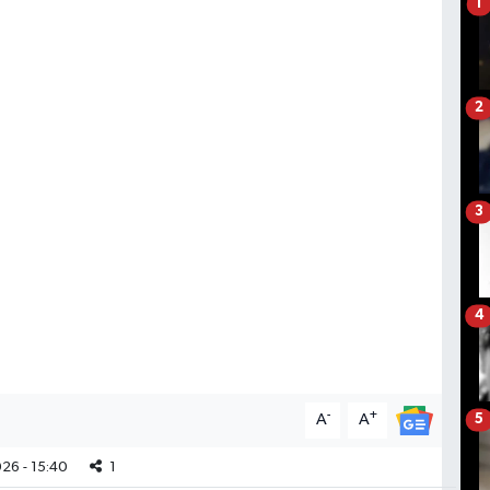
1
2
3
4
-
+
A
A
5
26 - 15:40
1