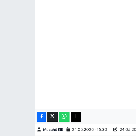
Haberde İnsan
Kültür Sanat
Magazin
Manşet Altı
Manşetler
Resmi İlan
Sağlık
Spor
Mücahit KIR
24.05.2026 - 15:30
24.05.20
SürManşet