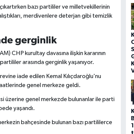
 çıkartırken bazı partililer ve milletvekillerinin
lıştıkları, merdivenlere deterjan gibi temizlik
de gerginlik
S
) CHP kurultay davasına ilişkin kararının
G
tililer arasında gerginlik yaşanıyor.
K
V
vine iade edilen Kemal Kılıçdaroğlu'nu
saatlerinde genel merkeze geldi.
 üzerine genel merkezde bulunanlar ile parti
rbede yaşandı.
erkezin bahçesinde bulunan bazı partililerce
1
t