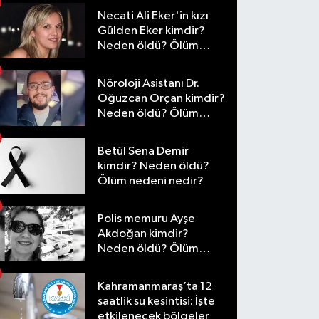
Necati Ali Eker'in kızı
Gülden Eker kimdir?
Neden öldü? Ölüm
nedeni nedir?
Nöroloji Asistanı Dr.
Oğuzcan Orçan kimdir?
Neden öldü? Ölüm
nedeni nedir?
Betül Sena Demir
kimdir? Neden öldü?
Ölüm nedeni nedir?
Polis memuru Ayşe
Akdoğan kimdir?
Neden öldü? Ölüm
nedeni nedir?
Kahramanmaraş’ta 12
saatlik su kesintisi: İşte
etkilenecek bölgeler