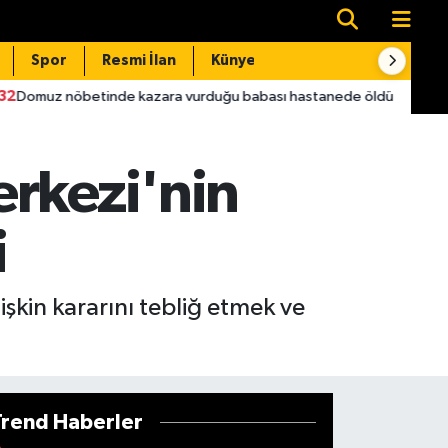
Spor
Resmi İlan
Künye
İletişim
nöbetinde kazara vurduğu babası hastanede öldü
22:16
Skan
erkezi'nin
i
şkin kararını tebliğ etmek ve
Trend Haberler