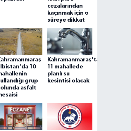
cezalarından
kaçınmak için o
süreye dikkat
Kahramanmaraş
Kahramanmaraş'ta
lbistan'da 10
11 mahallede
mahallenin
planlı su
ullandığı grup
kesintisi olacak
olunda asfalt
mesaisi