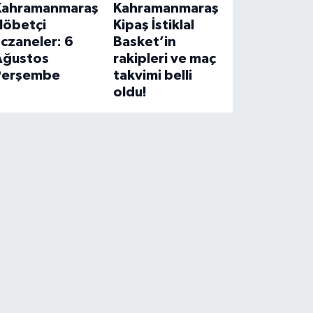
Kahramanmaraş
Kahramanmaraş
Nöbetçi
Kipaş İstiklal
czaneler: 6
Basket’in
Ağustos
rakipleri ve maç
Perşembe
takvimi belli
oldu!