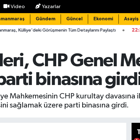
Video
Yazarlar
amanmaraş
Gündem
Güncel
Ekonomi
Asayiş
ülliye'deki Görüşmenin Tüm Detaylarını Paylaştı
22:32
Domuz 
leri, CHP Genel M
 parti binasına gird
liye Mahkemesinin CHP kurultay davasına ili
ni sağlamak üzere parti binasına girdi.