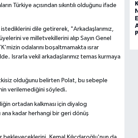
rın Türkiye açısından sıkıntılı olduğunu ifade
E
stediklerini dile getirerek, "Arkadaşlarımız,
yelerini ve milletvekillerini alıp Sayın Genel
YK'mizin odalarını boşaltmamakta ısrar
lde. Israrla vekil arkadaşlarımız temas kurmaya
kisiz olduğunu belirten Polat, bu sebeple
nin verilemediğini söyledi.
nliğin ortadan kalkması için diyalog
u ana kadar herhangi bir geri dönüş
adar bekleyeceklerini, Kemal Kılıçdaroğlu'nun da