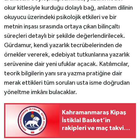
okur kitlesiyle kurduğu dolaylı bağ, anlatım dilinin
okuyucu üzerindeki psikolojik etkileri ve bir
metnin inşası sırasında ortaya çıkan bilinçaltı
süreçleri detaylı bir şekilde değerlendirilecek.
Gürdamur, kendi yazarlık tecrübelerinden de
örnekler vererek, edebiyat tutkunlarına yazarlık
serüvenine dair yeni ufuklar açacak. Katılımcılar,
teorik bilgilerin yanı sıra yazma pratiğine dair
merak ettikleri tüm soruları usta isme doğrudan
yöneltme imkânı bulacaklar.
Kahramanmaraş Kipaş
İstiklal Basket’in
rakipleri ve maç takvimi
belli oldu!