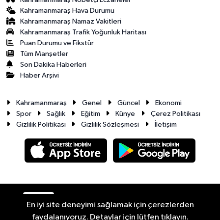
Kahramanmaraş Hava Durumu
Kahramanmaraş Namaz Vakitleri
Kahramanmaraş Trafik Yoğunluk Haritası
Puan Durumu ve Fikstür
Tüm Manşetler
Son Dakika Haberleri
Haber Arşivi
Kahramanmaraş
Genel
Güncel
Ekonomi
Spor
Sağlık
Eğitim
Künye
Çerez Politikası
Gizlilik Politikası
Gizlilik Sözleşmesi
İletişim
RSS
Copyright © 2026. Her hakkı saklıdır.
En iyi site deneyimi sağlamak için çerezlerden
faydalanıyoruz. Detaylar için lütfen tıklayın.