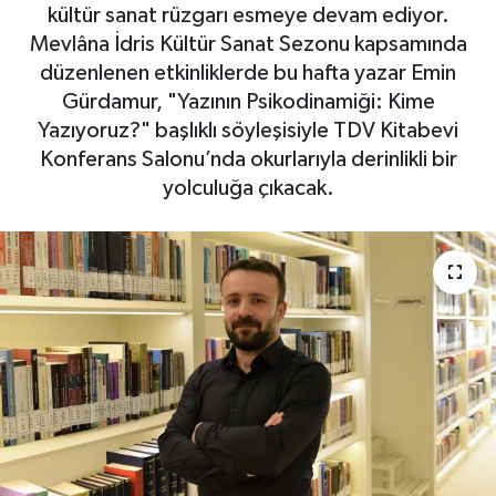
kültür sanat rüzgarı esmeye devam ediyor.
Haberde İnsan
Mevlâna İdris Kültür Sanat Sezonu kapsamında
düzenlenen etkinliklerde bu hafta yazar Emin
Kültür Sanat
Gürdamur, "Yazının Psikodinamiği: Kime
Yazıyoruz?" başlıklı söyleşisiyle TDV Kitabevi
Magazin
Konferans Salonu’nda okurlarıyla derinlikli bir
yolculuğa çıkacak.
Manşet Altı
Manşetler
Resmi İlan
Sağlık
Spor
SürManşet