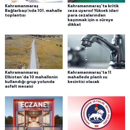
Kahramanmaraş
Kahramanmaraş’ta kritik
Bağlarbaşı’nda 101. mahalle
ceza uyarısı! Yüksek idari
toplantısı
para cezalarından
kaçınmak için o süreye
dikkat
Kahramanmaraş
Kahramanmaraş'ta 11
Elbistan'da 10 mahallenin
mahallede planlı su
kullandığı grup yolunda
kesintisi olacak
asfalt mesaisi