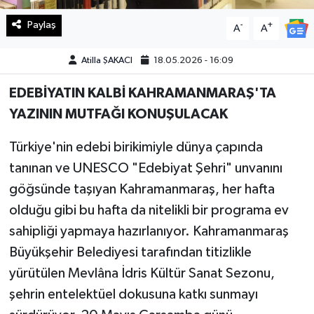
Paylaş
-
+
A
A
Teknoloji
Atilla ŞAKACI
18.05.2026 - 16:09
Yaşam
EDEBİYATIN KALBİ KAHRAMANMARAŞ'TA
KAHRAMANMARAŞ
YAZININ MUTFAĞI KONUŞULACAK
Türkiye'nin edebi birikimiyle dünya çapında
tanınan ve UNESCO "Edebiyat Şehri" unvanını
göğsünde taşıyan Kahramanmaraş, her hafta
olduğu gibi bu hafta da nitelikli bir programa ev
sahipliği yapmaya hazırlanıyor. Kahramanmaraş
Büyükşehir Belediyesi tarafından titizlikle
yürütülen Mevlâna İdris Kültür Sanat Sezonu,
şehrin entelektüel dokusuna katkı sunmayı