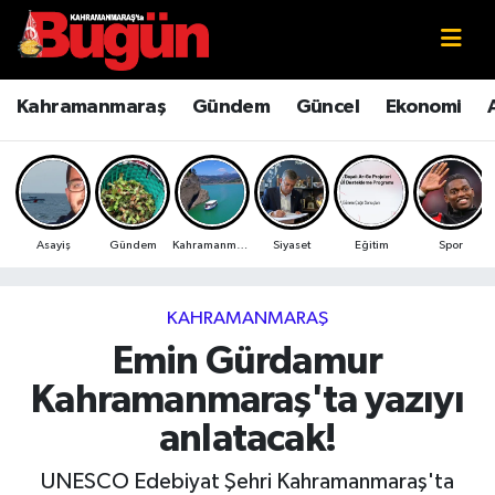
Kahramanmaraş
Kahramanmaraş Nöbetçi Eczaneler
Kahramanmaraş
Gündem
Güncel
Ekonomi
Kahramanmaraş Sokak Röportajları
Kahramanmaraş Hava Durumu
Bilim ve Teknoloji
Kahramanmaraş Namaz Vakitleri
Asayiş
Gündem
Kahramanmaraş
Siyaset
Eğitim
Spor
Çevre
Kahramanmaraş Trafik Yoğunluk Haritası
Eğitim
Süper Lig Puan Durumu ve Fikstür
KAHRAMANMARAŞ
Emin Gürdamur
Ekonomi
Tüm Manşetler
Kahramanmaraş'ta yazıyı
Genel
Son Dakika Haberleri
anlatacak!
Güncel
Haber Arşivi
UNESCO Edebiyat Şehri Kahramanmaraş'ta