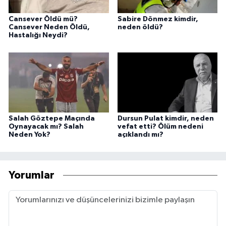
Cansever Öldü mü?
Sabire Dönmez kimdir,
Cansever Neden Öldü,
neden öldü?
Hastalığı Neydi?
Salah Göztepe Maçında
Dursun Pulat kimdir, neden
Oynayacak mı? Salah
vefat etti? Ölüm nedeni
Neden Yok?
açıklandı mı?
Yorumlar