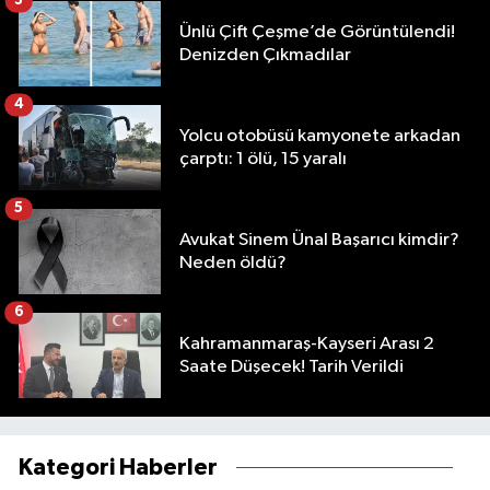
3
Ünlü Çift Çeşme’de Görüntülendi!
Denizden Çıkmadılar
4
Yolcu otobüsü kamyonete arkadan
çarptı: 1 ölü, 15 yaralı
5
Avukat Sinem Ünal Başarıcı kimdir?
Neden öldü?
6
Kahramanmaraş-Kayseri Arası 2
Saate Düşecek! Tarih Verildi
Kategori Haberler