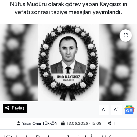
Nüfus Müdürü olarak görev yapan Kaygısız'ın
Haberde İnsan
vefatı sonrası taziye mesajları yayımlandı.
Kültür Sanat
Magazin
Manşet Altı
Manşetler
Resmi İlan
Sağlık
Paylaş
-
+
A
A
Spor
Yaşar Onur TÜRKÖN
13.06.2026 - 15:08
1
SürManşet