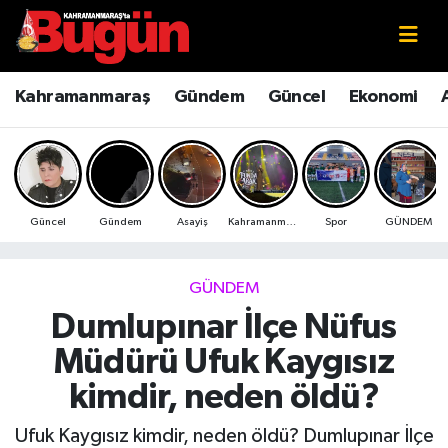
Kahramanmaraş
Kahramanmaraş Nöbetçi Eczaneler
Kahramanmaraş
Gündem
Güncel
Ekonomi
Kahramanmaraş Sokak Röportajları
Kahramanmaraş Hava Durumu
Bilim ve Teknoloji
Kahramanmaraş Namaz Vakitleri
Güncel
Gündem
Asayiş
Kahramanmaraş
Spor
GÜNDEM
Çevre
Kahramanmaraş Trafik Yoğunluk Haritası
Eğitim
Süper Lig Puan Durumu ve Fikstür
GÜNDEM
Dumlupınar İlçe Nüfus
Ekonomi
Tüm Manşetler
Müdürü Ufuk Kaygısız
Genel
Son Dakika Haberleri
kimdir, neden öldü?
Güncel
Haber Arşivi
Ufuk Kaygısız kimdir, neden öldü? Dumlupınar İlçe