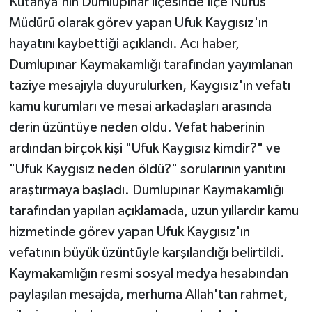
Kütahya'nın Dumlupınar ilçesinde İlçe Nüfus
Müdürü olarak görev yapan Ufuk Kaygısız'ın
Teknoloji
hayatını kaybettiği açıklandı. Acı haber,
Dumlupınar Kaymakamlığı tarafından yayımlanan
Yaşam
taziye mesajıyla duyurulurken, Kaygısız'ın vefatı
KAHRAMANMARAŞ
kamu kurumları ve mesai arkadaşları arasında
derin üzüntüye neden oldu. Vefat haberinin
ardından birçok kişi "Ufuk Kaygısız kimdir?" ve
"Ufuk Kaygısız neden öldü?" sorularının yanıtını
araştırmaya başladı. Dumlupınar Kaymakamlığı
tarafından yapılan açıklamada, uzun yıllardır kamu
hizmetinde görev yapan Ufuk Kaygısız'ın
vefatının büyük üzüntüyle karşılandığı belirtildi.
Kaymakamlığın resmi sosyal medya hesabından
paylaşılan mesajda, merhuma Allah'tan rahmet,