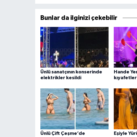
Bunlar da ilginizi çekebilir
Ünlü sanatçının konserinde
Hande Yene
elektrikler kesildi
kıyafetler
Ünlü Çift Çeşme’de
Eşiyle Yür