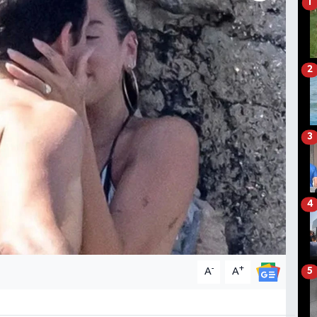
1
2
3
4
-
+
A
A
5