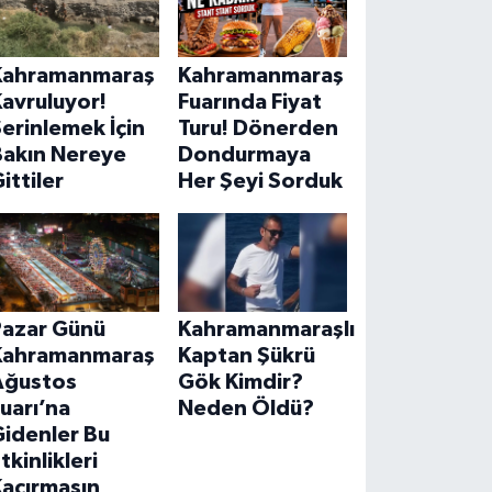
Kahramanmaraş
Kahramanmaraş
avruluyor!
Fuarında Fiyat
erinlemek İçin
Turu! Dönerden
Bakın Nereye
Dondurmaya
ittiler
Her Şeyi Sorduk
Pazar Günü
Kahramanmaraşlı
Kahramanmaraş
Kaptan Şükrü
Ağustos
Gök Kimdir?
uarı’na
Neden Öldü?
Gidenler Bu
tkinlikleri
Kaçırmasın