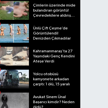
Çimlerin üzerinde mide
bulandıran görüntü!
Çevredekilere aldırış
etmediler
Ünlü Çift Çeşme’de
Görüntülendi!
Denizden Çıkmadılar
Kahramanmaraş’ta 27
Yaşındaki Genç Kendini
Ateşe Verdi
Yolcu otobüsü
kamyonete arkadan
çarptı: 1 ölü, 15 yaralı
Avukat Sinem Ünal
Başarıcı kimdir? Neden
öldü?