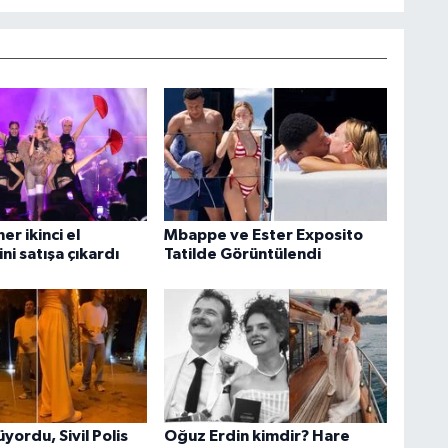
r ikinci el
Mbappe ve Ester Exposito
ini satışa çıkardı
Tatilde Görüntülendi
üyordu, Sivil Polis
Oğuz Erdin kimdir? Hare