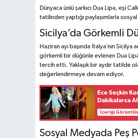
Dünyaca ünlü şarkıcı Dua Lipa, eşi Callu
Teknoloji
tatilinden yaptığı paylaşımlarla sos
Yaşam
Sicilya’da Görkemli D
KAHRAMANMARAŞ
Haziran ayı başında İtalya’nın Sicilya 
görkemli bir düğünle evlenen Dua Lipa v
tercih etti. Yaklaşık bir aydır tatilde ol
değerlendirmeye devam ediyor.
Ece Seçkin Ko
Dakikalarca Al
İçeriği Görüntül
Sosyal Medyada Peş Pe