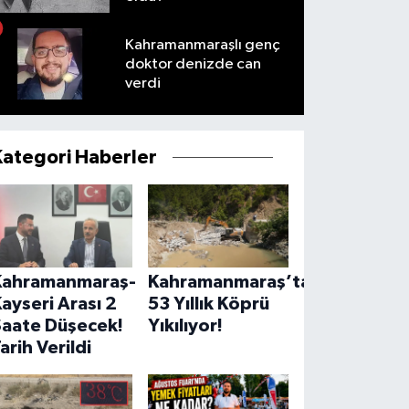
Kahramanmaraşlı genç
doktor denizde can
verdi
Kategori Haberler
Kahramanmaraş-
Kahramanmaraş’ta
ayseri Arası 2
53 Yıllık Köprü
Saate Düşecek!
Yıkılıyor!
arih Verildi