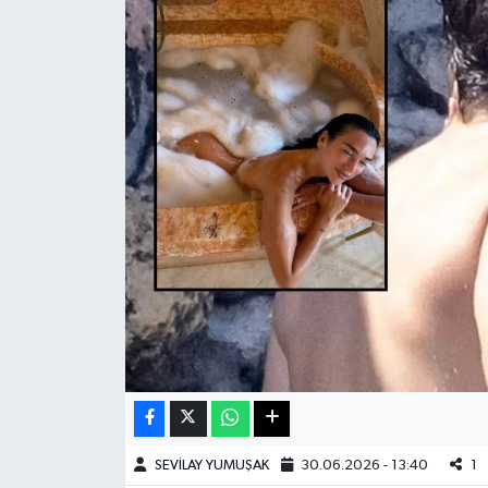
Haberde İnsan
Kültür Sanat
Magazin
Manşet Altı
Manşetler
Resmi İlan
Sağlık
Spor
SEVİLAY YUMUŞAK
30.06.2026 - 13:40
1
SürManşet