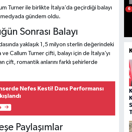
m Turner ile birlikte İtalya’da geçirdiği balayı
6
yal medyada gündem oldu.
üğün Sonrası Balayı
adasında yaklaşık 1,5 milyon sterlin değerindeki
e Callum Turner çifti, balayı için de İtalya’yı
an çift, romantik anlarını farklı şehirlerde
nserde Nefes Kesti! Dans Performansı
kışlandı
K
e
T
şe Paylaşımlar