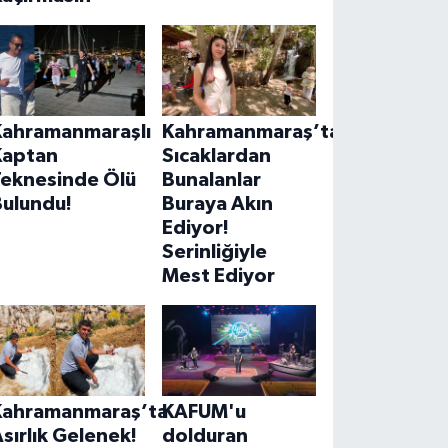
Kahramanmaraşlı
Kahramanmaraş’ta
Kaptan
Sıcaklardan
Teknesinde Ölü
Bunalanlar
Bulundu!
Buraya Akın
Ediyor!
Serinliğiyle
Mest Ediyor
Kahramanmaraş’ta
KAFUM'u
sırlık Gelenek!
dolduran