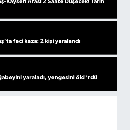
-Kayseri Arası 2 Saate Düşecek! Tarih
ta feci kaza: 2 kişi yaralandı
ğabeyini yaraladı, yengesini öld*rdü