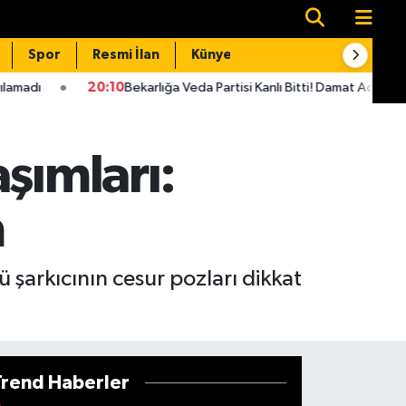
Spor
Resmi İlan
Künye
İletişim
0:10
Bekarlığa Veda Partisi Kanlı Bitti! Damat Adayı Cezaevine Girdi
şımları:
m
 şarkıcının cesur pozları dikkat
Trend Haberler