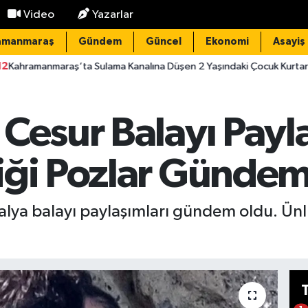
Video
Yazarlar
amanmaraş
Gündem
Güncel
Ekonomi
Asayiş
ta Sulama Kanalına Düşen 2 Yaşındaki Çocuk Kurtarılamadı
2
Cesur Balayı Payla
iği Pozlar Günde
alya balayı paylaşımları gündem oldu. Ünlü