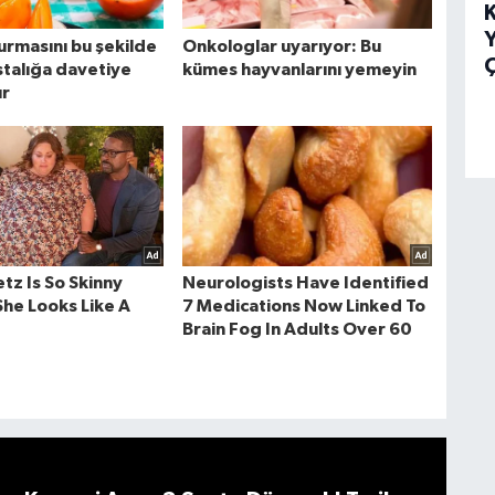
K
Y
Ç