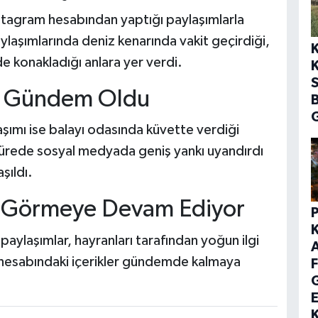
nstagram hesabından yaptığı paylaşımlarla
aylaşımlarında deniz kenarında vakit geçirdiği,
rde konakladığı anlara yer verdi.
K
S
ar Gündem Oldu
G
şımı ise balayı odasında küvette verdiği
sürede sosyal medyada geniş yankı uyandırdı
şıldı.
lgi Görmeye Devam Ediyor
ı paylaşımlar, hayranları tarafından yoğun ilgi
 hesabındaki içerikler gündemde kalmaya
F
E