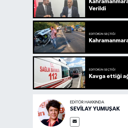
Kahramanmaraş
Verildi
EDITÖRÜN SEÇTIĞI
Kahramanmaraş’
EDITÖRÜN SEÇTIĞI
Kavga ettiği a
EDITÖR HAKKINDA
SEVİLAY YUMUŞAK