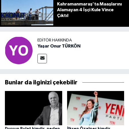
Kahramanmaraş’ta Maaşlarını
Alamayan 4 İşçi Kule Vince
Çıktı!
EDITÖR HAKKINDA
Yaşar Onur TÜRKÖN
Bunlar da ilginizi çekebilir
Dursun Pulat kimdir, neden
İlksen Özalper kimdir,