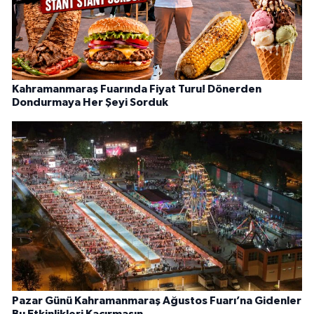
Kahramanmaraş Fuarında Fiyat Turu! Dönerden
Dondurmaya Her Şeyi Sorduk
Pazar Günü Kahramanmaraş Ağustos Fuarı’na Gidenler
Bu Etkinlikleri Kaçırmasın