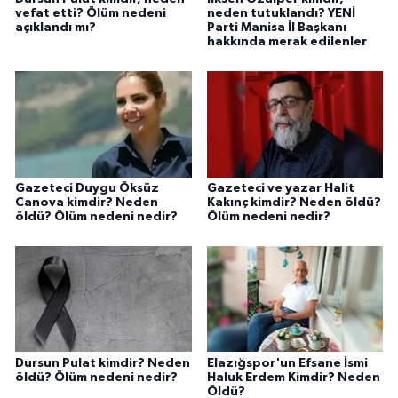
vefat etti? Ölüm nedeni
neden tutuklandı? YENİ
açıklandı mı?
Parti Manisa İl Başkanı
hakkında merak edilenler
Gazeteci Duygu Öksüz
Gazeteci ve yazar Halit
Canova kimdir? Neden
Kakınç kimdir? Neden öldü?
öldü? Ölüm nedeni nedir?
Ölüm nedeni nedir?
Dursun Pulat kimdir? Neden
Elazığspor'un Efsane İsmi
öldü? Ölüm nedeni nedir?
Haluk Erdem Kimdir? Neden
Öldü?