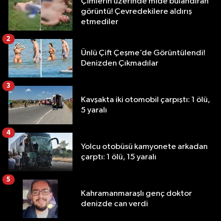
Çimlerin üzerinde mide bulandıran
görüntü! Çevredekilere aldırış
etmediler
2
Ünlü Çift Çeşme’de Görüntülendi!
Denizden Çıkmadılar
3
Kavşakta iki otomobil çarpıştı: 1 ölü,
5 yaralı
4
Yolcu otobüsü kamyonete arkadan
çarptı: 1 ölü, 15 yaralı
5
Kahramanmaraşlı genç doktor
denizde can verdi