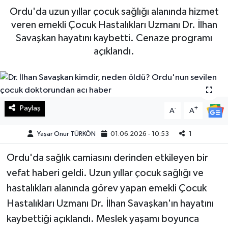
Ordu'da uzun yıllar çocuk sağlığı alanında hizmet
Haberde İnsan
veren emekli Çocuk Hastalıkları Uzmanı Dr. İlhan
Savaşkan hayatını kaybetti. Cenaze programı
Kültür Sanat
açıklandı.
Magazin
Manşet Altı
Paylaş
-
+
A
A
Manşetler
Yaşar Onur TÜRKÖN
01.06.2026 - 10:53
1
Resmi İlan
Ordu'da sağlık camiasını derinden etkileyen bir
vefat haberi geldi. Uzun yıllar çocuk sağlığı ve
Sağlık
hastalıkları alanında görev yapan emekli Çocuk
Spor
Hastalıkları Uzmanı Dr. İlhan Savaşkan'ın hayatını
kaybettiği açıklandı. Meslek yaşamı boyunca
SürManşet