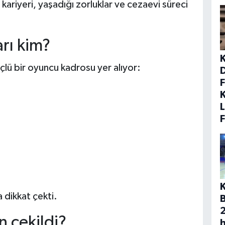
kariyeri, yaşadığı zorluklar ve cezaevi süreci
arı kim?
çlü bir oyuncu kadrosu yer alıyor:
F
K
L
K
a dikkat çekti.
n çekildi?
h