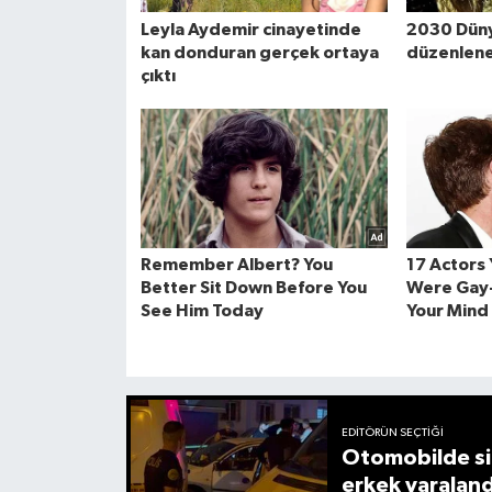
EDITÖRÜN SEÇTIĞI
Otomobilde sil
erkek yaraland