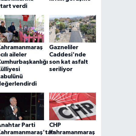
tart verdi
Kahramanmaraş
Gazneliler
cılı aileler
Caddesi'nde
Cumhurbaşkanlığı
son kat asfalt
ülliyesi
seriliyor
kabulünü
değerlendirdi
nahtar Parti
CHP
Kahramanmaraş'tan
Kahramanmaraş