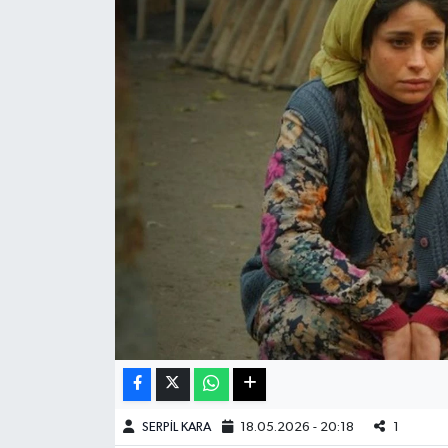
Haberde İnsan
Kültür Sanat
Magazin
Manşet Altı
Manşetler
Resmi İlan
Sağlık
Spor
SERPİL KARA
18.05.2026 - 20:18
1
SürManşet