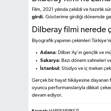
Film, 2021 yılında çekildi ve hazırlık s
girdi
. Gösterime girdiği dönemde geni
Dilberay filmi nerede ç
Biyografik yapımın çekimleri Türkiye’nin
Adana:
Dilber Ay’ın gençlik ve mü
Sakarya:
Bazı dönem sahneleri ve
İstanbul:
Stüdyo ve iç mekan çek
Gerçek bir hayat hikâyesine dayanan 
oyuncu performanslarıyla dikkat çeker
devam ediyor.
Kaynak:
HABER MERKEZİ