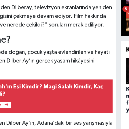
inden Dilberay, televizyon ekranlarında yeniden
6
 ilgisini çekmeye devam ediyor. Film hakkında
e nerede çekildi?” soruları merak ediliyor.
ne?
ede doğan, çocuk yaşta evlendirilen ve hayatı
n Dilber Ay’ın gerçek yaşam hikâyesini
'ın Eşi Kimdir? Magi Salah Kimdir, Kaç
li?
f
e
n Dilber Ay’ın, Adana’daki bir ses yarışmasıyla