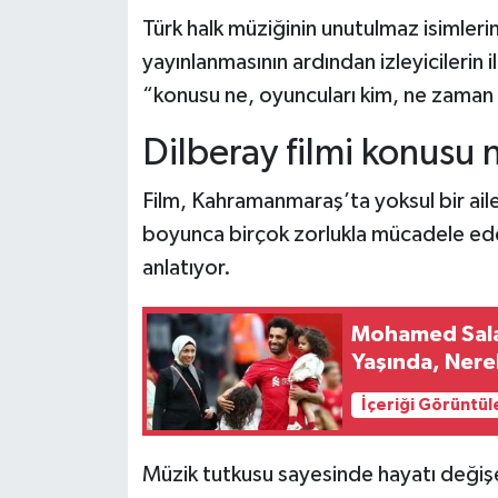
Türk halk müziğinin unutulmaz isimler
Teknoloji
yayınlanmasının ardından izleyicilerin
“konusu ne, oyuncuları kim, ne zaman v
Yaşam
Dilberay filmi konusu 
KAHRAMANMARAŞ
Film, Kahramanmaraş’ta yoksul bir ail
boyunca birçok zorlukla mücadele ede
anlatıyor.
Mohamed Salah
Yaşında, Nere
İçeriği Görüntül
Müzik tutkusu sayesinde hayatı değişe