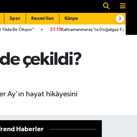
Spor
Resmi İlan
Künye
İletişim
"
21:15
Kahramanmaraş'ta Doğalgaz Faturaları İçin Kritik Uyarı!
de çekildi?
er Ay’ın hayat hikâyesini
Trend Haberler