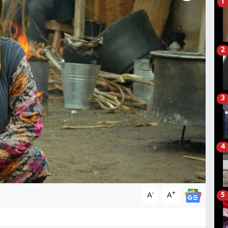
1
2
3
4
-
+
A
A
5