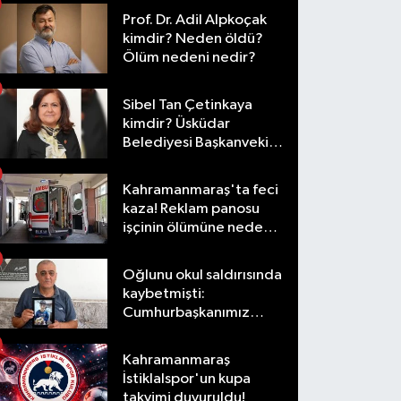
Prof. Dr. Adil Alpkoçak
kimdir? Neden öldü?
Ölüm nedeni nedir?
Sibel Tan Çetinkaya
kimdir? Üsküdar
Belediyesi Başkanvekili
olarak hangi
görevlerde bulundu?
Kahramanmaraş'ta feci
kaza! Reklam panosu
işçinin ölümüne neden
oldu
Oğlunu okul saldırısında
kaybetmişti:
Cumhurbaşkanımız
taleplerimizi olumlu
karşıladı
Kahramanmaraş
İstiklalspor'un kupa
takvimi duyuruldu!