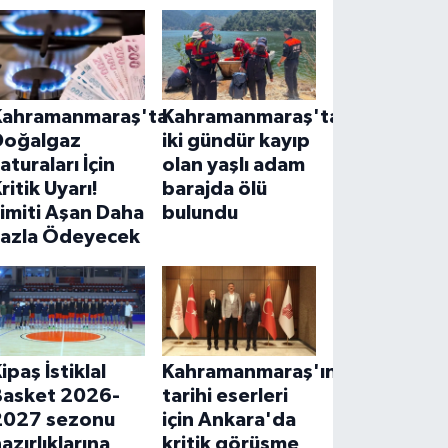
Kahramanmaraş'ta
Kahramanmaraş'ta
Doğalgaz
iki gündür kayıp
aturaları İçin
olan yaşlı adam
ritik Uyarı!
barajda ölü
imiti Aşan Daha
bulundu
Fazla Ödeyecek
ipaş İstiklal
Kahramanmaraş'ın
Basket 2026-
tarihi eserleri
2027 sezonu
için Ankara'da
azırlıklarına
kritik görüşme