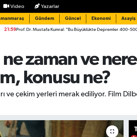
Video
Yazarlar
amanmaraş
Gündem
Güncel
Ekonomi
Asayiş
. Mustafa Kumral: "Bu Büyüklükte Depremler 400-500 Yılda Bir Oluyor
i ne zaman ve nere
im, konusu ne?
ı ve çekim yerleri merak ediliyor. Film Dilb