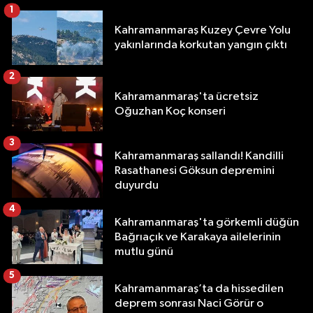
1
Kahramanmaraş Kuzey Çevre Yolu
yakınlarında korkutan yangın çıktı
2
Kahramanmaraş'ta ücretsiz
Oğuzhan Koç konseri
3
Kahramanmaraş sallandı! Kandilli
Rasathanesi Göksun depremini
duyurdu
4
Kahramanmaraş'ta görkemli düğün
Bağrıaçık ve Karakaya ailelerinin
mutlu günü
5
Kahramanmaraş’ta da hissedilen
deprem sonrası Naci Görür o