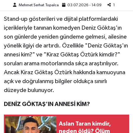
Mehmet Serhat Topalca
03.07.2026 - 14:09
1
Teknoloji
Stand-up gösterileri ve dijital platformlardaki
içerikleriyle tanınan komedyen Deniz Göktaş'ın
Yaşam
son günlerde yeniden gündeme gelmesi, ailesine
KAHRAMANMARAŞ
yönelik ilgiyi de artırdı. Özellikle "Deniz Göktaş'ın
annesi kim?" ve "Kiraz Göktaş Öztürk kimdir?"
soruları arama motorlarında sıkça araştırılıyor.
Ancak Kiraz Göktaş Öztürk hakkında kamuoyuna
açık ve doğrulanmış bilgiler oldukça sınırlı
düzeyde bulunuyor.
DENİZ GÖKTAŞ'IN ANNESİ KİM?
Aslan Taran kimdir,
neden öldü? Ölüm