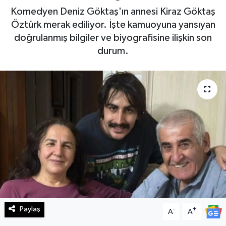
Komedyen Deniz Göktaş'ın annesi Kiraz Göktaş
Haberde İnsan
Öztürk merak ediliyor. İşte kamuoyuna yansıyan
doğrulanmış bilgiler ve biyografisine ilişkin son
Kültür Sanat
durum.
Magazin
Manşet Altı
Manşetler
Resmi İlan
Sağlık
Spor
Paylaş
-
+
A
A
SürManşet