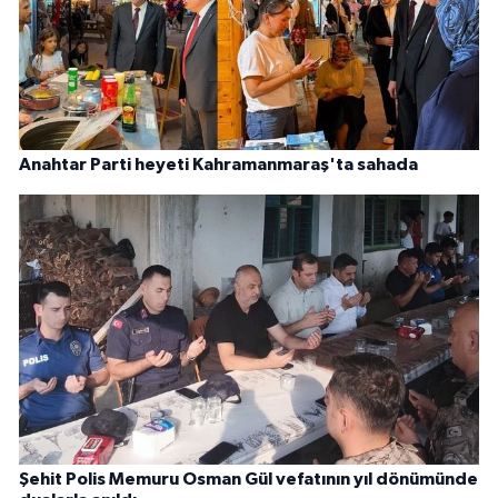
Anahtar Parti heyeti Kahramanmaraş'ta sahada
Şehit Polis Memuru Osman Gül vefatının yıl dönümünde