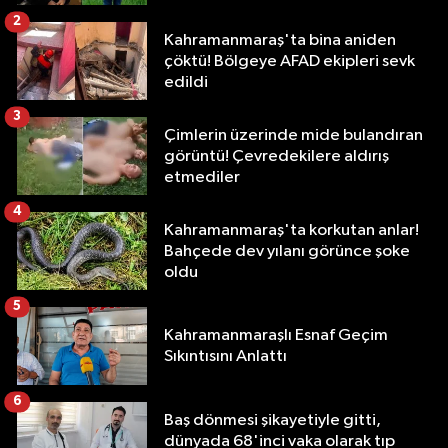
2
Kahramanmaraş'ta bina aniden
çöktü! Bölgeye AFAD ekipleri sevk
edildi
3
Çimlerin üzerinde mide bulandıran
görüntü! Çevredekilere aldırış
etmediler
4
Kahramanmaraş'ta korkutan anlar!
Bahçede dev yılanı görünce şoke
oldu
5
Kahramanmaraşlı Esnaf Geçim
Sıkıntısını Anlattı
6
Baş dönmesi şikayetiyle gitti,
dünyada 68'inci vaka olarak tıp