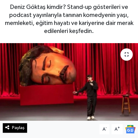
Deniz Göktaş kimdir? Stand-up gösterileri ve
Haberde İnsan
podcast yayınlarıyla tanınan komedyenin yaşı,
memleketi, eğitim hayatı ve kariyerine dair merak
Kültür Sanat
edilenleri keşfedin.
Magazin
Manşet Altı
Manşetler
Resmi İlan
Sağlık
Spor
Paylaş
-
+
A
A
SürManşet