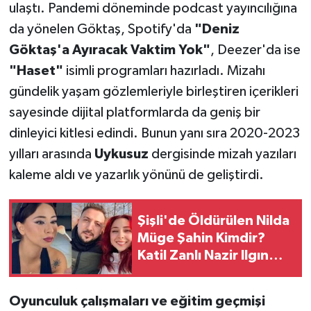
ulaştı. Pandemi döneminde podcast yayıncılığına
da yönelen Göktaş, Spotify'da
"Deniz
Göktaş'a Ayıracak Vaktim Yok"
, Deezer'da ise
"Haset"
isimli programları hazırladı. Mizahı
gündelik yaşam gözlemleriyle birleştiren içerikleri
sayesinde dijital platformlarda da geniş bir
dinleyici kitlesi edindi. Bunun yanı sıra 2020-2023
yılları arasında
Uykusuz
dergisinde mizah yazıları
kaleme aldı ve yazarlık yönünü de geliştirdi.
Şişli'de Öldürülen Nilda
Müge Şahin Kimdir?
Katil Zanlı Nazir Ilgın
Kimdir, Kaç Suç Kaydı
Var?
Oyunculuk çalışmaları ve eğitim geçmişi