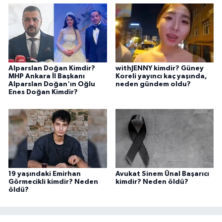
Alparslan Doğan Kimdir?
withJENNY kimdir? Güney
MHP Ankara İl Başkanı
Koreli yayıncı kaç yaşında,
Alparslan Doğan'ın Oğlu
neden gündem oldu?
Enes Doğan Kimdir?
19 yaşındaki Emirhan
Avukat Sinem Ünal Başarıcı
Görmecikli kimdir? Neden
kimdir? Neden öldü?
öldü?