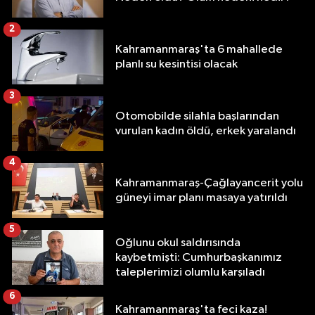
2
Kahramanmaraş'ta 6 mahallede
planlı su kesintisi olacak
3
Otomobilde silahla başlarından
vurulan kadın öldü, erkek yaralandı
4
Kahramanmaraş-Çağlayancerit yolu
güneyi imar planı masaya yatırıldı
5
Oğlunu okul saldırısında
kaybetmişti: Cumhurbaşkanımız
taleplerimizi olumlu karşıladı
6
Kahramanmaraş'ta feci kaza!