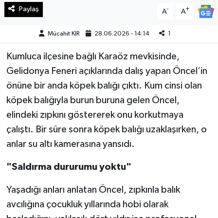
Paylaş
-
+
A
A
Teknoloji
Mücahit KIR
28.06.2026 - 14:14
1
Yaşam
Kumluca ilçesine bağlı Karaöz mevkisinde,
Gelidonya Feneri açıklarında dalış yapan Öncel’in
KAHRAMANMARAŞ
önüne bir anda köpek balığı çıktı. Kum cinsi olan
köpek balığıyla burun buruna gelen Öncel,
elindeki zıpkını göstererek onu korkutmaya
çalıştı. Bir süre sonra köpek balığı uzaklaşırken, o
anlar su altı kamerasına yansıdı.
"Saldırma dururumu yoktu"
Yaşadığı anları anlatan Öncel, zıpkınla balık
avcılığına çocukluk yıllarında hobi olarak