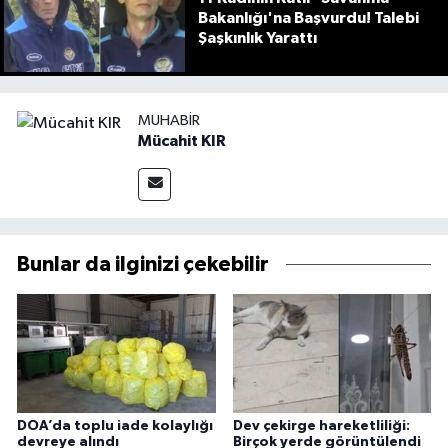
Bakanlığı'na Başvurdu! Talebi
Şaşkınlık Yarattı
MUHABIR
Mücahit KIR
Bunlar da ilginizi çekebilir
DOA’da toplu iade kolaylığı
Dev çekirge hareketliliği:
devreye alındı
Birçok yerde görüntülendi