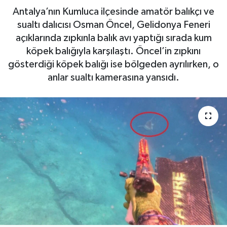
Antalya’nın Kumluca ilçesinde amatör balıkçı ve
Haberde İnsan
sualtı dalıcısı Osman Öncel, Gelidonya Feneri
açıklarında zıpkınla balık avı yaptığı sırada kum
Kültür Sanat
köpek balığıyla karşılaştı. Öncel’in zıpkını
gösterdiği köpek balığı ise bölgeden ayrılırken, o
Magazin
anlar sualtı kamerasına yansıdı.
Manşet Altı
Manşetler
Resmi İlan
Sağlık
Spor
SürManşet