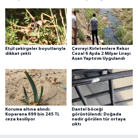
Etçil çekirgeler boyutlarıyla
Çevreyi Kirletenlere Rekor
dikkat çekti
Ceza! 6 Ayda 2 Milyar Lirayı
Aşan Yaptırım Uygulandı
Koruma altına alındı:
Dantel böceği
Koparana 699 bin 245 TL
görüntülendi: Doğada
ceza kesiliyor
nadir görülen tür ortaya
çıktı