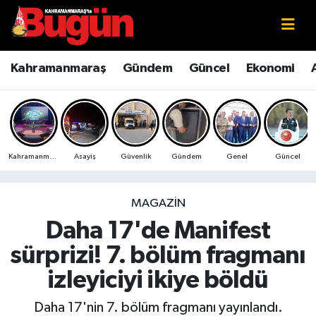
Kahramanmaraş
Kahramanmaraş Nöbetçi Eczaneler
Kahramanmaraş
Gündem
Güncel
Ekonomi
Kahramanmaraş Sokak Röportajları
Kahramanmaraş Hava Durumu
Bilim ve Teknoloji
Kahramanmaraş Namaz Vakitleri
Kahramanmaraş
Asayiş
Güvenlik
Gündem
Genel
Güncel
Çevre
Kahramanmaraş Trafik Yoğunluk Haritası
Eğitim
Süper Lig Puan Durumu ve Fikstür
MAGAZIN
Daha 17'de Manifest
Ekonomi
Tüm Manşetler
sürprizi! 7. bölüm fragmanı
Genel
Son Dakika Haberleri
izleyiciyi ikiye böldü
Güncel
Haber Arşivi
Daha 17'nin 7. bölüm fragmanı yayınlandı.