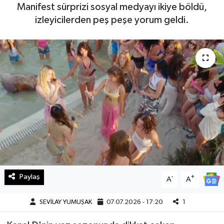
Manifest sürprizi sosyal medyayı ikiye böldü,
Haberde İnsan
izleyicilerden peş peşe yorum geldi.
Kültür Sanat
Magazin
Manşet Altı
Manşetler
Resmi İlan
Sağlık
Paylaş
-
+
A
A
Spor
SEVİLAY YUMUŞAK
07.07.2026 - 17:20
1
SürManşet