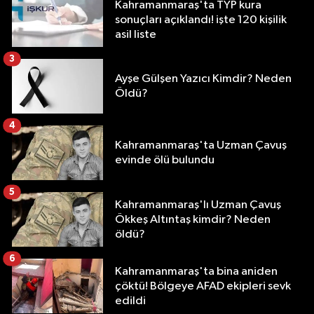
Kahramanmaraş'ta TYP kura
sonuçları açıklandı! işte 120 kişilik
asil liste
3
Ayşe Gülşen Yazıcı Kimdir? Neden
Öldü?
4
Kahramanmaraş'ta Uzman Çavuş
evinde ölü bulundu
5
Kahramanmaraş'lı Uzman Çavuş
Ökkeş Altıntaş kimdir? Neden
öldü?
6
Kahramanmaraş'ta bina aniden
çöktü! Bölgeye AFAD ekipleri sevk
edildi