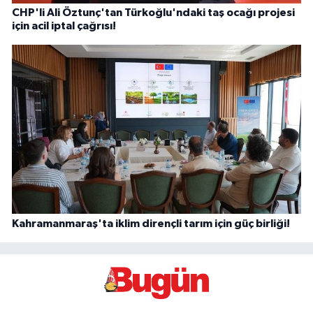
CHP'li Ali Öztunç'tan Türkoğlu'ndaki taş ocağı projesi
için acil iptal çağrısı!
Kahramanmaraş'ta iklim dirençli tarım için güç birliği!