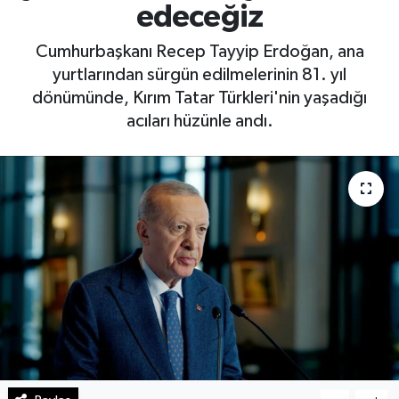
edeceğiz
Haberde İnsan
Cumhurbaşkanı Recep Tayyip Erdoğan, ana
yurtlarından sürgün edilmelerinin 81. yıl
Kültür Sanat
dönümünde, Kırım Tatar Türkleri'nin yaşadığı
acıları hüzünle andı.
Magazin
Manşet Altı
Manşetler
Resmi İlan
Sağlık
Spor
SürManşet