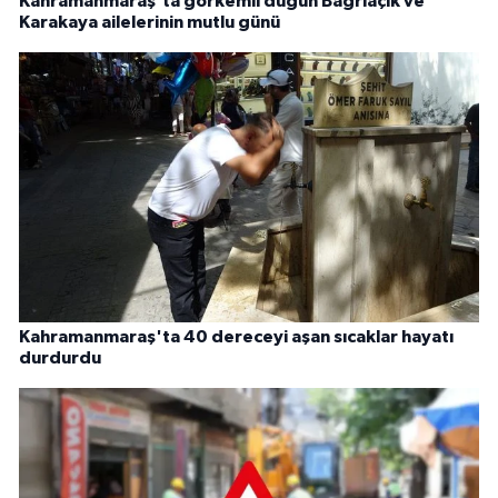
Kahramanmaraş'ta görkemli düğün Bağrıaçık ve
Karakaya ailelerinin mutlu günü
Kahramanmaraş'ta 40 dereceyi aşan sıcaklar hayatı
durdurdu