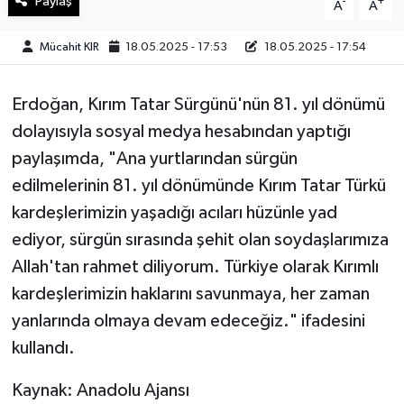
Paylaş
-
+
A
A
Teknoloji
Mücahit KIR
18.05.2025 - 17:53
18.05.2025 - 17:54
Yaşam
Erdoğan, Kırım Tatar Sürgünü'nün 81. yıl dönümü
dolayısıyla sosyal medya hesabından yaptığı
KAHRAMANMARAŞ
paylaşımda, "Ana yurtlarından sürgün
edilmelerinin 81. yıl dönümünde Kırım Tatar Türkü
kardeşlerimizin yaşadığı acıları hüzünle yad
ediyor, sürgün sırasında şehit olan soydaşlarımıza
Allah'tan rahmet diliyorum. Türkiye olarak Kırımlı
kardeşlerimizin haklarını savunmaya, her zaman
yanlarında olmaya devam edeceğiz." ifadesini
kullandı.
Kaynak: Anadolu Ajansı