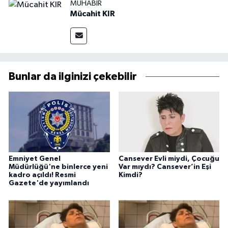
MUHABIR
Mücahit KIR
Bunlar da ilginizi çekebilir
Emniyet Genel
Cansever Evli miydi, Çocuğu
Müdürlüğü'ne binlerce yeni
Var mıydı? Cansever’in Eşi
kadro açıldı! Resmi
Kimdi?
Gazete'de yayımlandı