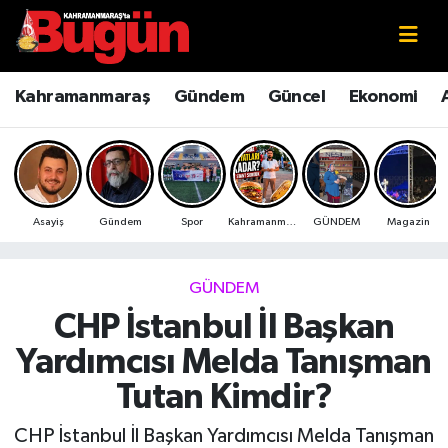
Kahramanmaraş
Kahramanmaraş Nöbetçi Eczaneler
Kahramanmaraş
Gündem
Güncel
Ekonomi
Kahramanmaraş Sokak Röportajları
Kahramanmaraş Hava Durumu
Bilim ve Teknoloji
Kahramanmaraş Namaz Vakitleri
Asayiş
Gündem
Spor
Kahramanmaraş
GÜNDEM
Magazin
Çevre
Kahramanmaraş Trafik Yoğunluk Haritası
Eğitim
Süper Lig Puan Durumu ve Fikstür
GÜNDEM
CHP İstanbul İl Başkan
Ekonomi
Tüm Manşetler
Yardımcısı Melda Tanışman
Genel
Son Dakika Haberleri
Tutan Kimdir?
Güncel
Haber Arşivi
CHP İstanbul İl Başkan Yardımcısı Melda Tanışman