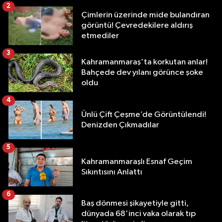
2
Çimlerin üzerinde mide bulandıran
görüntü! Çevredekilere aldırış
etmediler
3
Kahramanmaraş'ta korkutan anlar!
Bahçede dev yılanı görünce şoke
oldu
4
Ünlü Çift Çeşme’de Görüntülendi!
Denizden Çıkmadılar
5
Kahramanmaraşlı Esnaf Geçim
Sıkıntısını Anlattı
6
Baş dönmesi şikayetiyle gitti,
dünyada 68'inci vaka olarak tıp