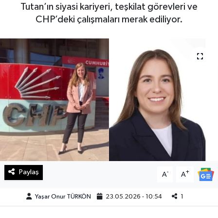
Tutan’ın siyasi kariyeri, teşkilat görevleri ve
Haberde İnsan
CHP’deki çalışmaları merak ediliyor.
Kültür Sanat
Magazin
Manşet Altı
Manşetler
Resmi İlan
Sağlık
Paylaş
-
+
A
A
Spor
Yaşar Onur TÜRKÖN
23.05.2026 - 10:54
1
SürManşet