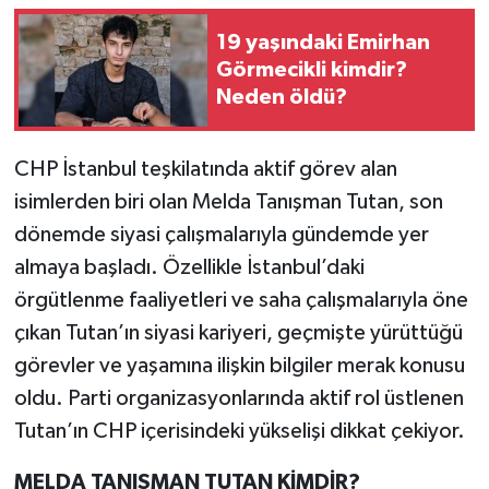
19 yaşındaki Emirhan
Teknoloji
Görmecikli kimdir?
Neden öldü?
Yaşam
KAHRAMANMARAŞ
CHP İstanbul teşkilatında aktif görev alan
isimlerden biri olan Melda Tanışman Tutan, son
dönemde siyasi çalışmalarıyla gündemde yer
almaya başladı. Özellikle İstanbul’daki
örgütlenme faaliyetleri ve saha çalışmalarıyla öne
çıkan Tutan’ın siyasi kariyeri, geçmişte yürüttüğü
görevler ve yaşamına ilişkin bilgiler merak konusu
oldu. Parti organizasyonlarında aktif rol üstlenen
Tutan’ın CHP içerisindeki yükselişi dikkat çekiyor.
MELDA TANIŞMAN TUTAN KİMDİR?