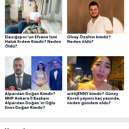
Elazığspor'un Efsane İsmi
Olcay Özaltın kimdir?
Haluk Erdem Kimdir? Neden
Neden öldü?
Öldü?
Alparslan Doğan Kimdir?
withJENNY kimdir? Güney
MHP Ankara İl Başkanı
Koreli yayıncı kaç yaşında,
Alparslan Doğan'ın Oğlu
neden gündem oldu?
Enes Doğan Kimdir?