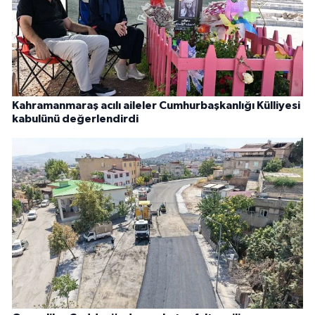
Kahramanmaraş acılı aileler Cumhurbaşkanlığı Külliyesi
kabulünü değerlendirdi