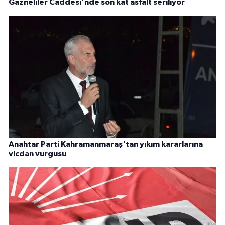
Gazneliler Caddesi'nde son kat asfalt seriliyor
Anahtar Parti Kahramanmaraş'tan yıkım kararlarına
vicdan vurgusu