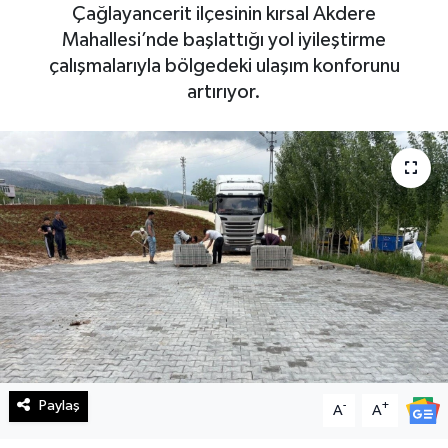
Çağlayancerit ilçesinin kırsal Akdere
Haberde İnsan
Mahallesi’nde başlattığı yol iyileştirme
çalışmalarıyla bölgedeki ulaşım konforunu
Kültür Sanat
artırıyor.
Magazin
Manşet Altı
Manşetler
Resmi İlan
Sağlık
Spor
Paylaş
-
+
A
A
SürManşet