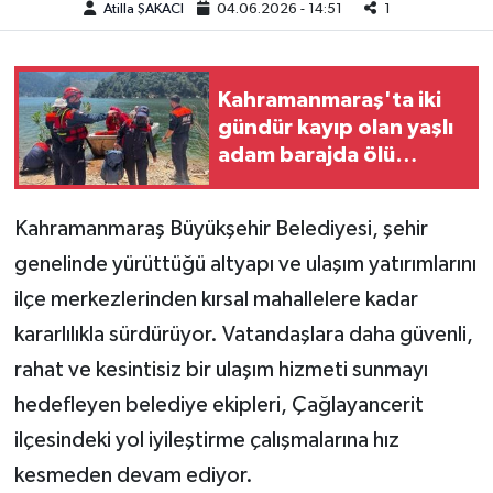
Atilla ŞAKACI
04.06.2026 - 14:51
1
Teknoloji
Kahramanmaraş'ta iki
Yaşam
gündür kayıp olan yaşlı
adam barajda ölü
KAHRAMANMARAŞ
bulundu
Kahramanmaraş Büyükşehir Belediyesi, şehir
genelinde yürüttüğü altyapı ve ulaşım yatırımlarını
ilçe merkezlerinden kırsal mahallelere kadar
kararlılıkla sürdürüyor. Vatandaşlara daha güvenli,
rahat ve kesintisiz bir ulaşım hizmeti sunmayı
hedefleyen belediye ekipleri, Çağlayancerit
ilçesindeki yol iyileştirme çalışmalarına hız
kesmeden devam ediyor.