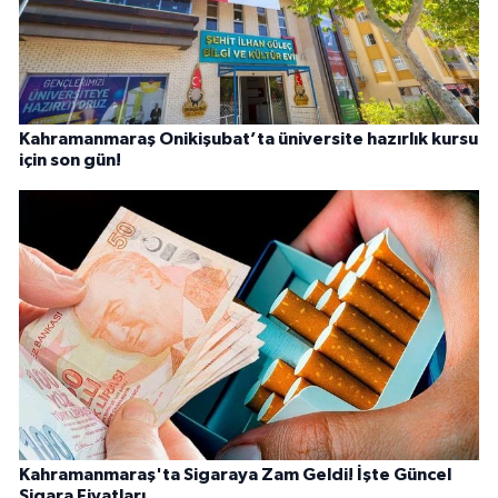
Kahramanmaraş Onikişubat’ta üniversite hazırlık kursu
için son gün!
Kahramanmaraş'ta Sigaraya Zam Geldi! İşte Güncel
Sigara Fiyatları