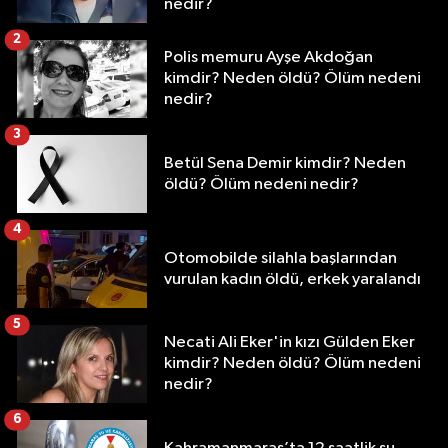
nedir?
2
Polis memuru Ayşe Akdoğan
kimdir? Neden öldü? Ölüm nedeni
nedir?
3
Betül Sena Demir kimdir? Neden
öldü? Ölüm nedeni nedir?
4
Otomobilde silahla başlarından
vurulan kadın öldü, erkek yaralandı
5
Necati Ali Eker'in kızı Gülden Eker
kimdir? Neden öldü? Ölüm nedeni
nedir?
6