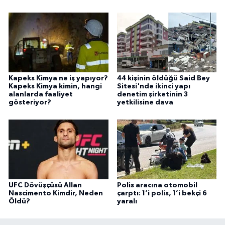
Kapeks Kimya ne iş yapıyor?
44 kişinin öldüğü Said Bey
Kapeks Kimya kimin, hangi
Sitesi'nde ikinci yapı
alanlarda faaliyet
denetim şirketinin 3
gösteriyor?
yetkilisine dava
UFC Dövüşçüsü Allan
Polis aracına otomobil
Nascimento Kimdir, Neden
çarptı: 1’i polis, 1’i bekçi 6
Öldü?
yaralı