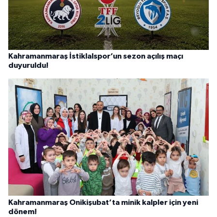
Kahramanmaraş İstiklalspor’un sezon açılış maçı
duyuruldu!
Kahramanmaraş Onikişubat’ta minik kalpler için yeni
dönem!