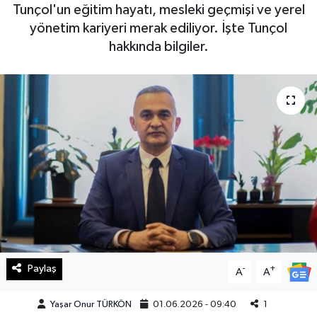
Tunçol'un eğitim hayatı, mesleki geçmişi ve yerel
Haberde İnsan
yönetim kariyeri merak ediliyor. İşte Tunçol
hakkında bilgiler.
Kültür Sanat
Magazin
Manşet Altı
Manşetler
Resmi İlan
Sağlık
Paylaş
-
+
A
A
Spor
Yaşar Onur TÜRKÖN
01.06.2026 - 09:40
1
SürManşet