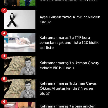
2
Ayşe Gülşen Yazıcı Kimdir? Neden
Öldü?
3
Kahramanmaraş'ta TYP kura
sonuçları açıklandı! işte 120 kişilik
asil liste
4
Kahramanmaraş'ta Uzman Çavuş
evinde ölü bulundu
5
Kahramanmaraş'lı Uzman Çavuş
Ökkeş Altıntaş kimdir? Neden
öldü?
6
Kahramanmaraş'ta bina aniden