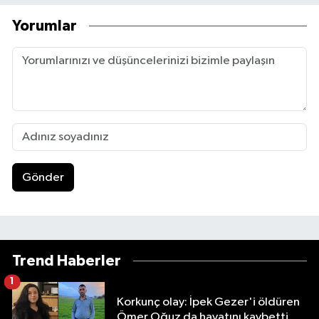
Yorumlar
Gönder
Trend Haberler
1
Korkunç olay: İpek Gezer'i öldüren
Ömer Oğuz da hayatını kaybetti