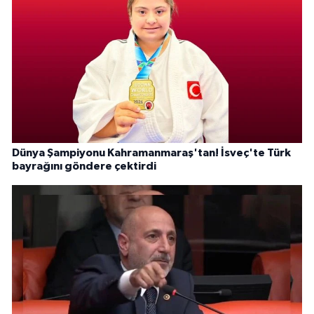
Dünya Şampiyonu Kahramanmaraş'tan! İsveç'te Türk
bayrağını göndere çektirdi