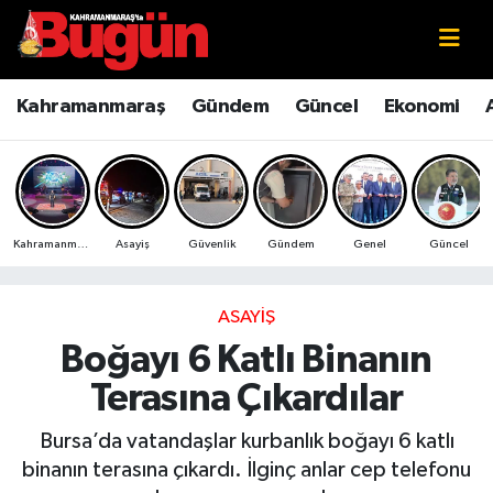
Kahramanmaraş
Kahramanmaraş Nöbetçi Eczaneler
Kahramanmaraş
Gündem
Güncel
Ekonomi
Kahramanmaraş Sokak Röportajları
Kahramanmaraş Hava Durumu
Bilim ve Teknoloji
Kahramanmaraş Namaz Vakitleri
Kahramanmaraş
Asayiş
Güvenlik
Gündem
Genel
Güncel
Çevre
Kahramanmaraş Trafik Yoğunluk Haritası
Eğitim
Süper Lig Puan Durumu ve Fikstür
ASAYIŞ
Boğayı 6 Katlı Binanın
Ekonomi
Tüm Manşetler
Terasına Çıkardılar
Genel
Son Dakika Haberleri
Bursa’da vatandaşlar kurbanlık boğayı 6 katlı
binanın terasına çıkardı. İlginç anlar cep telefonu
Güncel
Haber Arşivi