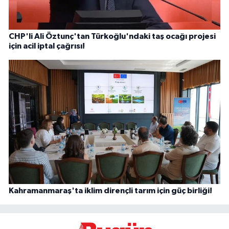
CHP'li Ali Öztunç'tan Türkoğlu'ndaki taş ocağı projesi
için acil iptal çağrısı!
Kahramanmaraş'ta iklim dirençli tarım için güç birliği!