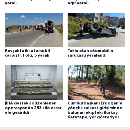
yaralı
ağır yaralı
Kavşakta iki otomobil
Takla atan otomobilin
çarpıştı: 1 ölü, 5 yaralı
sürücüsü yaralandı
JİHA destekli düzenlenen
Cumhurbaşkanı Erdoğan’a
operasyonda 253 kilo esrar
yönelik suikast girişiminde
ele geçirildi
bulunan ekipteki Burkay
Karatepe; yer gösteriyor