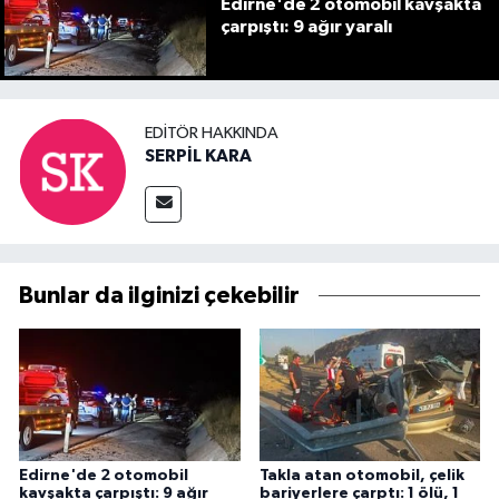
Edirne'de 2 otomobil kavşakta
çarpıştı: 9 ağır yaralı
EDITÖR HAKKINDA
SERPİL KARA
Bunlar da ilginizi çekebilir
Edirne'de 2 otomobil
Takla atan otomobil, çelik
kavşakta çarpıştı: 9 ağır
bariyerlere çarptı: 1 ölü, 1