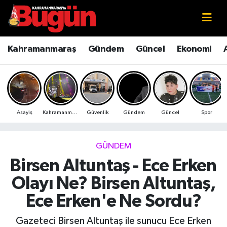
Kahramanmaraş
Kahramanmaraş Nöbetçi Eczaneler
Kahramanmaraş
Gündem
Güncel
Ekonomi
Kahramanmaraş Sokak Röportajları
Kahramanmaraş Hava Durumu
Bilim ve Teknoloji
Kahramanmaraş Namaz Vakitleri
Asayiş
Kahramanmaraş
Güvenlik
Gündem
Güncel
Spor
Çevre
Kahramanmaraş Trafik Yoğunluk Haritası
Eğitim
Süper Lig Puan Durumu ve Fikstür
GÜNDEM
Birsen Altuntaş - Ece Erken
Ekonomi
Tüm Manşetler
Olayı Ne? Birsen Altuntaş,
Genel
Son Dakika Haberleri
Ece Erken'e Ne Sordu?
Güncel
Haber Arşivi
Gazeteci Birsen Altuntaş ile sunucu Ece Erken