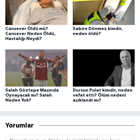
Cansever Öldü mü?
Sabire Dönmez kimdir,
Cansever Neden Öldü,
neden öldü?
Hastalığı Neydi?
Salah Göztepe Maçında
Dursun Pulat kimdir, neden
Oynayacak mı? Salah
vefat etti? Ölüm nedeni
Neden Yok?
açıklandı mı?
Yorumlar