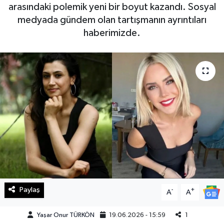
arasındaki polemik yeni bir boyut kazandı. Sosyal
Haberde İnsan
medyada gündem olan tartışmanın ayrıntıları
haberimizde.
Kültür Sanat
Magazin
Manşet Altı
Manşetler
Resmi İlan
Sağlık
Paylaş
-
+
A
A
Spor
Yaşar Onur TÜRKÖN
19.06.2026 - 15:59
1
SürManşet