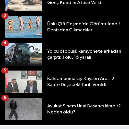
Genç Kendini Ateşe Verdi
3
Ünlü Çift Çeşme’de Görüntülendi!
Denizden Çıkmadılar
4
Yolcu otobüsü kamyonete arkadan
çarptı: 1 ölü, 15 yaralı
5
Kahramanmaraş-Kayseri Arası 2
Saate Düşecek! Tarih Verildi
6
Avukat Sinem Ünal Başarıcı kimdir?
Neden öldü?