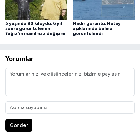
5 yaşında 90 kiloydu: 6 yıl
Nadir görüntü: Hatay
sonra görüntülenen
açıklarında balina
Yağız'ın inanılmaz değişimi
görüntülendi
Yorumlar
Gönder