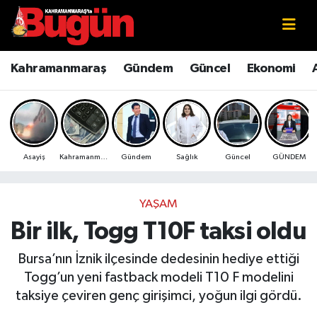
Kahramanmaraş
Kahramanmaraş Nöbetçi Eczaneler
Kahramanmaraş
Gündem
Güncel
Ekonomi
Kahramanmaraş Sokak Röportajları
Kahramanmaraş Hava Durumu
Bilim ve Teknoloji
Kahramanmaraş Namaz Vakitleri
Asayiş
Kahramanmaraş
Gündem
Sağlık
Güncel
GÜNDEM
Çevre
Kahramanmaraş Trafik Yoğunluk Haritası
Eğitim
Süper Lig Puan Durumu ve Fikstür
YAŞAM
Bir ilk, Togg T10F taksi oldu
Ekonomi
Tüm Manşetler
Bursa’nın İznik ilçesinde dedesinin hediye ettiği
Genel
Son Dakika Haberleri
Togg’un yeni fastback modeli T10 F modelini
taksiye çeviren genç girişimci, yoğun ilgi gördü.
Güncel
Haber Arşivi