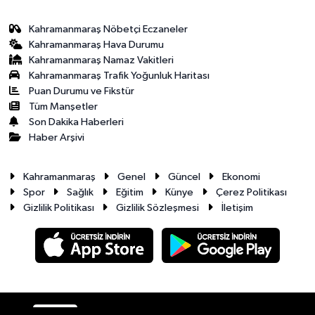
Kahramanmaraş Nöbetçi Eczaneler
Kahramanmaraş Hava Durumu
Kahramanmaraş Namaz Vakitleri
Kahramanmaraş Trafik Yoğunluk Haritası
Puan Durumu ve Fikstür
Tüm Manşetler
Son Dakika Haberleri
Haber Arşivi
Kahramanmaraş
Genel
Güncel
Ekonomi
Spor
Sağlık
Eğitim
Künye
Çerez Politikası
Gizlilik Politikası
Gizlilik Sözleşmesi
İletişim