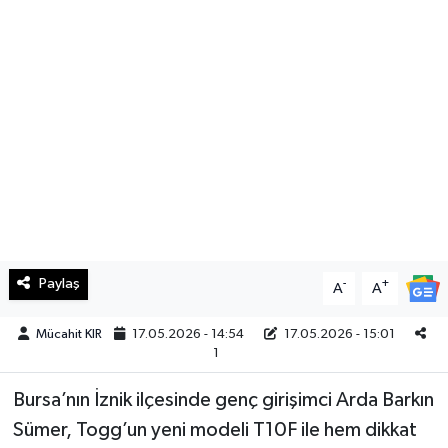
Haberde İnsan
Kültür Sanat
Magazin
Manşet Altı
Manşetler
Paylaş
-
+
A
A
Resmi İlan
Mücahit KIR
17.05.2026 - 14:54
17.05.2026 - 15:01
Sağlık
1
Spor
Bursa’nın İznik ilçesinde genç girişimci Arda Barkın
Sümer, Togg’un yeni modeli T10F ile hem dikkat
SürManşet