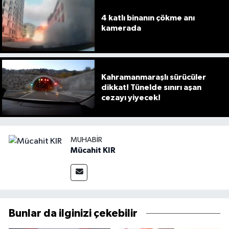
4 katlı binanın çökme anı
kamerada
Kahramanmaraşlı sürücüler
dikkat! Tünelde sınırı aşan
cezayı yiyecek!
MUHABIR
Mücahit KIR
Bunlar da ilginizi çekebilir