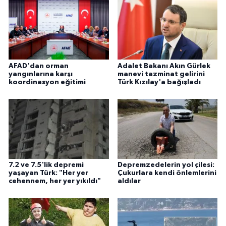
AFAD'dan orman
Adalet Bakanı Akın Gürlek
yangınlarına karşı
manevi tazminat gelirini
koordinasyon eğitimi
Türk Kızılay'a bağışladı
7.2 ve 7.5'lik depremi
Depremzedelerin yol çilesi:
yaşayan Türk: "Her yer
Çukurlara kendi önlemlerini
cehennem, her yer yıkıldı"
aldılar