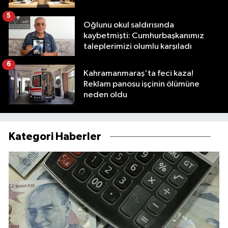
5
Oğlunu okul saldırısında
kaybetmişti: Cumhurbaşkanımız
taleplerimizi olumlu karşıladı
6
Kahramanmaraş'ta feci kaza!
Reklam panosu işçinin ölümüne
neden oldu
Kategori Haberler