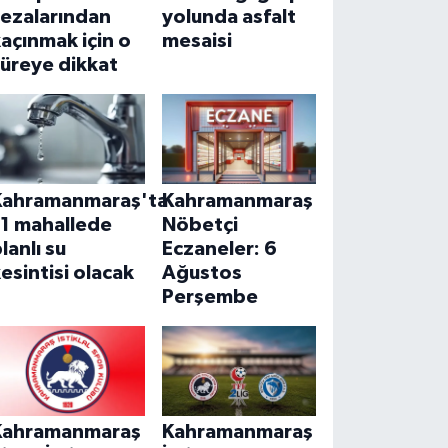
cezalarından
yolunda asfalt
açınmak için o
mesaisi
üreye dikkat
Kahramanmaraş'ta
Kahramanmaraş
11 mahallede
Nöbetçi
lanlı su
Eczaneler: 6
esintisi olacak
Ağustos
Perşembe
Kahramanmaraş
Kahramanmaraş