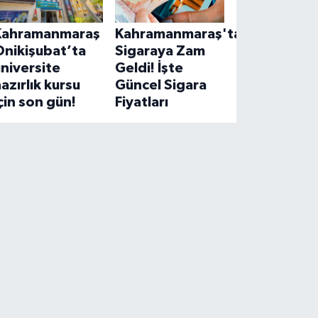
Kahramanmaraş
Kahramanmaraş'ta
Onikişubat’ta
Sigaraya Zam
niversite
Geldi! İşte
azırlık kursu
Güncel Sigara
çin son gün!
Fiyatları