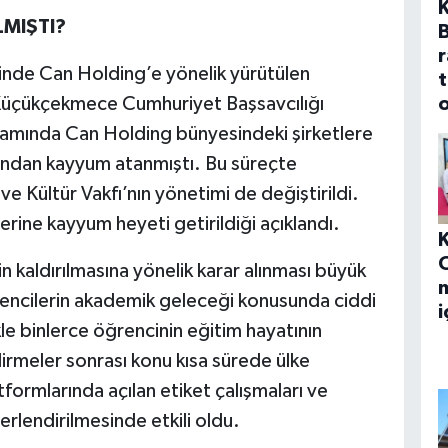
K
LMIŞTI?
r
melinde Can Holding’e yönelik yürütülen
t
 Küçükçekmece Cumhuriyet Başsavcılığı
o
samında Can Holding bünyesindeki şirketlere
ından kayyum atanmıştı. Bu süreçte
ve Kültür Vakfı’nın yönetimi de değiştirildi.
rine kayyum heyeti getirildiği açıklandı.
in kaldırılmasına yönelik karar alınması büyük
m
ğrencilerin akademik geleceği konusunda ciddi
i
kle binlerce öğrencinin eğitim hayatının
rmeler sonrası konu kısa sürede ülke
ormlarında açılan etiket çalışmaları ve
rlendirilmesinde etkili oldu.