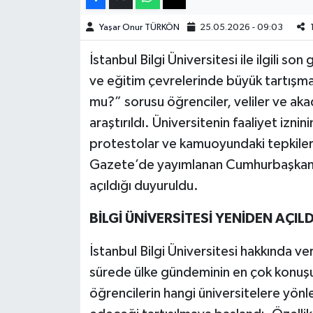
Yaşar Onur TÜRKÖN
25.05.2026 - 09:03
Teknoloji
İstanbul Bilgi Üniversitesi ile ilgili s
Yaşam
ve eğitim çevrelerinde büyük tartışma 
mu?” sorusu öğrenciler, veliler ve ak
KAHRAMANMARAŞ
araştırıldı. Üniversitenin faaliyet iznin
protestolar ve kamuoyundaki tepkiler 
Gazete’de yayımlanan Cumhurbaşkanlığı
açıldığı duyuruldu.
BİLGİ ÜNİVERSİTESİ YENİDEN AÇILD
İstanbul Bilgi Üniversitesi hakkında veri
sürede ülke gündeminin en çok konuşula
öğrencilerin hangi üniversitelere yönl