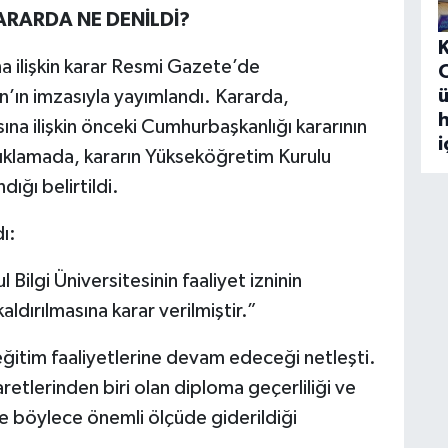
ARARDA NE DENİLDİ?
na ilişkin karar Resmi Gazete’de
ü
ın imzasıyla yayımlandı. Kararda,
h
asına ilişkin önceki Cumhurbaşkanlığı kararının
i
 Açıklamada, kararın Yükseköğretim Kurulu
dığı belirtildi.
ı:
Bilgi Üniversitesinin faaliyet izninin
aldırılmasına karar verilmiştir.”
eğitim faaliyetlerine devam edeceği netleşti.
retlerinden biri olan diploma geçerliliği ve
 de böylece önemli ölçüde giderildiği