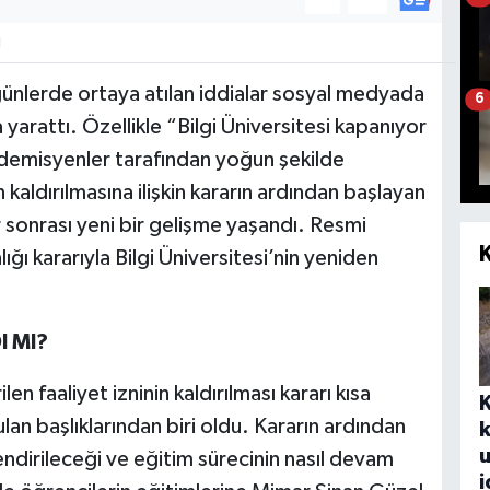
1
on günlerde ortaya atılan iddialar sosyal medyada
6
yarattı. Özellikle “Bilgi Üniversitesi kapanıyor
ademisyenler tarafından yoğun şekilde
in kaldırılmasına ilişkin kararın ardından başlayan
sonrası yeni bir gelişme yaşandı. Resmi
 kararıyla Bilgi Üniversitesi’nin yeniden
I MI?
len faaliyet izninin kaldırılması kararı kısa
n başlıklarından biri oldu. Kararın ardından
k
u
endirileceği ve eğitim sürecinin nasıl devam
i