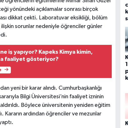
le öğrencilerin eğitimlerine Mimar Sinan Güzel
eği yönündeki açıklamalar sonrası birçok
k
sı dikkat çekti. Laboratuvar eksikliği, bölüm
s
ilişkin sorunlar nedeniyle öğrenciler günler
di.
ne iş yapıyor? Kapeks Kimya kimin,
a faaliyet gösteriyor?
e
p
k
an yeni bir karar alındı. Cumhurbaşkanlığı
rıyla Bilgi Üniversitesi’nin faaliyet izninin
 kaldırıldı. Böylece üniversitenin yeniden eğitim
ı. Kararın ardından öğrenciler ve mezunlar
yaptı.