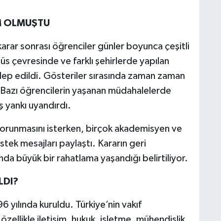
M OLMUŞTU
arar sonrası öğrenciler günler boyunca çeşitli
s çevresinde ve farklı şehirlerde yapılan
alep edildi. Gösteriler sırasında zaman zaman
di. Bazı öğrencilerin yaşanan müdahalelerde
ş yankı uyandırdı.
 korunmasını isterken, birçok akademisyen ve
ek mesajları paylaştı. Kararın geri
nda büyük bir rahatlama yaşandığı belirtiliyor.
LDI?
96 yılında kuruldu. Türkiye’nin vakıf
özellikle iletişim, hukuk, işletme, mühendislik