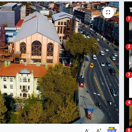
1
2
3
4
-
+
A
A
5