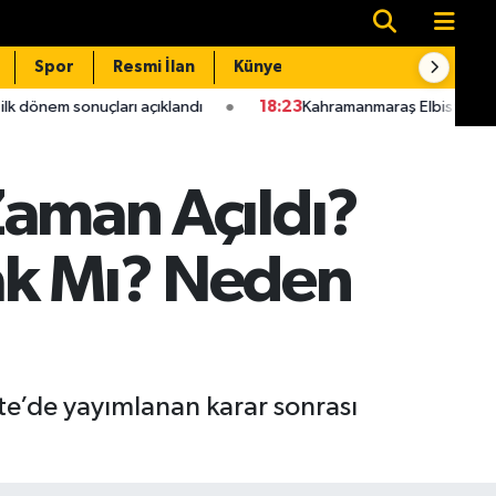
Spor
Resmi İlan
Künye
İletişim
ı açıklandı
18:23
Kahramanmaraş Elbistan'da 10 mahallenin kul
 Zaman Açıldı?
ak Mı? Neden
ete’de yayımlanan karar sonrası