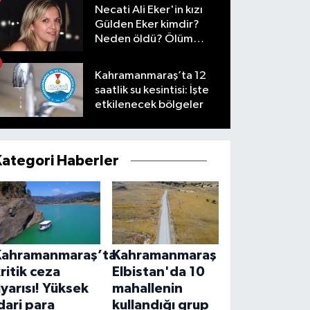
Necati Ali Eker'in kızı
Gülden Eker kimdir?
Neden öldü? Ölüm
nedeni nedir?
Kahramanmaraş’ta 12
saatlik su kesintisi: İşte
etkilenecek bölgeler
Kategori Haberler
Kahramanmaraş’ta
Kahramanmaraş
ritik ceza
Elbistan'da 10
yarısı! Yüksek
mahallenin
dari para
kullandığı grup