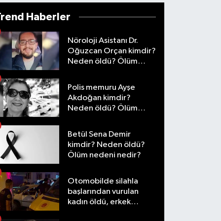
Trend Haberler
Nöroloji Asistanı Dr.
Oğuzcan Orçan kimdir?
Neden öldü? Ölüm
nedeni nedir?
Polis memuru Ayşe
Akdoğan kimdir?
Neden öldü? Ölüm
nedeni nedir?
Betül Sena Demir
kimdir? Neden öldü?
Ölüm nedeni nedir?
Otomobilde silahla
başlarından vurulan
kadın öldü, erkek
yaralandı