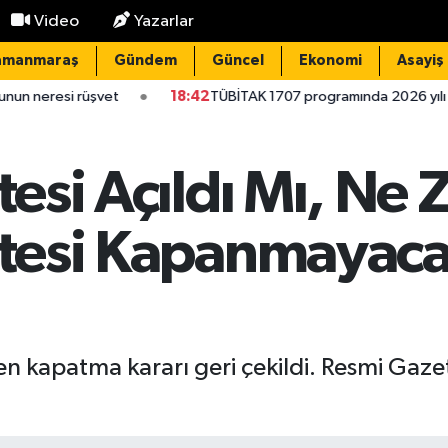
Video
Yazarlar
amanmaraş
Gündem
Güncel
Ekonomi
Asayiş
t
18:42
TÜBİTAK 1707 programında 2026 yılı ilk dönem sonuçlar
itesi Açıldı Mı, Ne
sitesi Kapanmayac
ilen kapatma kararı geri çekildi. Resmi Gaz