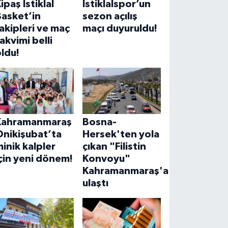
ipaş İstiklal
İstiklalspor’un
Basket’in
sezon açılış
akipleri ve maç
maçı duyuruldu!
akvimi belli
ldu!
Kahramanmaraş
Bosna-
Onikişubat’ta
Hersek'ten yola
inik kalpler
çıkan "Filistin
çin yeni dönem!
Konvoyu"
Kahramanmaraş'a
ulaştı