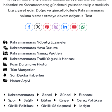
haberleri ve Kahramanmaraş gündemini yakından takip etmek için
bizi ziyaret edin. Doğru ve güncel bilgilerle Kahramanmaraş
halkına hizmet etmeye devam ediyoruz. Test
Kahramanmaraş Nöbetçi Eczaneler
Kahramanmaraş Hava Durumu
Kahramanmaraş Namaz Vakitleri
Kahramanmaraş Trafik Yoğunluk Haritası
Puan Durumu ve Fikstür
Tüm Manşetler
Son Dakika Haberleri
Haber Arşivi
Kahramanmaraş
Genel
Güncel
Ekonomi
Spor
Sağlık
Eğitim
Künye
Çerez Politikası
Gizlilik Politikası
Gizlilik Sözleşmesi
İletişim