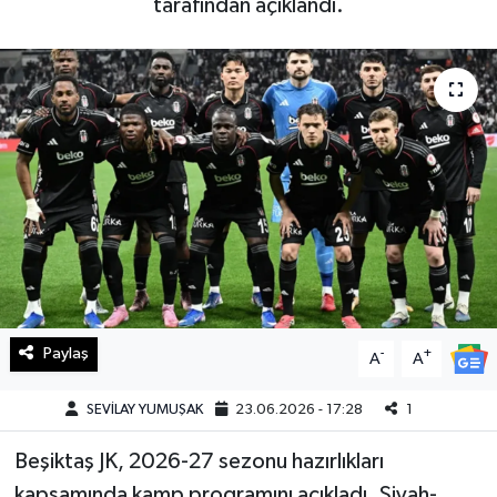
tarafından açıklandı.
Haberde İnsan
Kültür Sanat
Magazin
Manşet Altı
Manşetler
Resmi İlan
Paylaş
-
+
A
A
Sağlık
SEVİLAY YUMUŞAK
23.06.2026 - 17:28
1
Spor
Beşiktaş JK, 2026-27 sezonu hazırlıkları
SürManşet
kapsamında kamp programını açıkladı. Siyah-