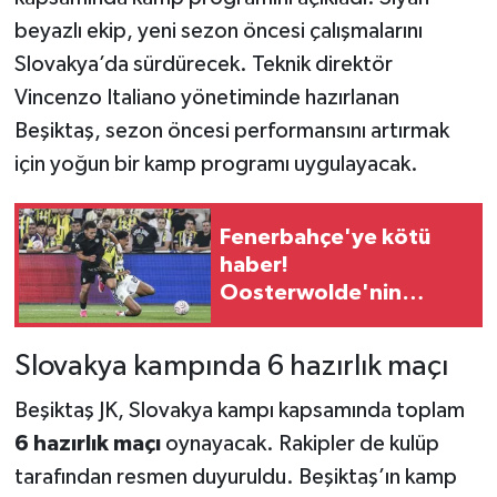
beyazlı ekip, yeni sezon öncesi çalışmalarını
Teknoloji
Slovakya’da sürdürecek. Teknik direktör
Vincenzo Italiano yönetiminde hazırlanan
Yaşam
Beşiktaş, sezon öncesi performansını artırmak
için yoğun bir kamp programı uygulayacak.
KAHRAMANMARAŞ
Fenerbahçe'ye kötü
haber!
Oosterwolde'nin
sakatlık raporu belli
oldu
Slovakya kampında 6 hazırlık maçı
Beşiktaş JK, Slovakya kampı kapsamında toplam
6 hazırlık maçı
oynayacak. Rakipler de kulüp
tarafından resmen duyuruldu. Beşiktaş’ın kamp