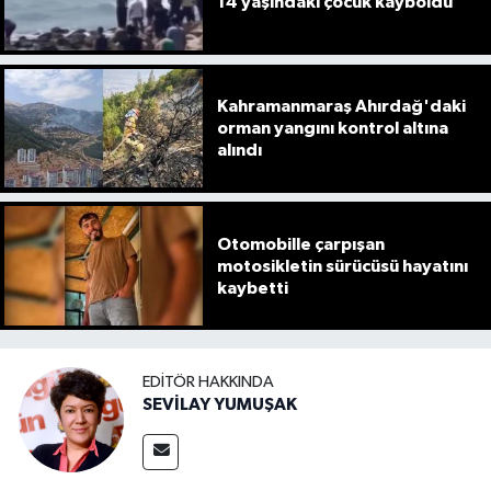
14 yaşındaki çocuk kayboldu
Kahramanmaraş Ahırdağ'daki
orman yangını kontrol altına
alındı
Otomobille çarpışan
motosikletin sürücüsü hayatını
kaybetti
EDITÖR HAKKINDA
SEVİLAY YUMUŞAK