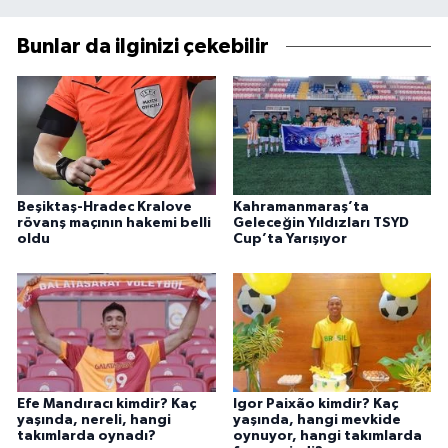
Bunlar da ilginizi çekebilir
Beşiktaş-Hradec Kralove
Kahramanmaraş’ta
rövanş maçının hakemi belli
Geleceğin Yıldızları TSYD
oldu
Cup’ta Yarışıyor
Efe Mandıracı kimdir? Kaç
Igor Paixão kimdir? Kaç
yaşında, nereli, hangi
yaşında, hangi mevkide
takımlarda oynadı?
oynuyor, hangi takımlarda