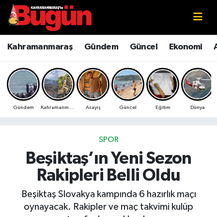
Kahramanmaraş
Kahramanmaraş Nöbetçi Eczaneler
Kahramanmaraş
Gündem
Güncel
Ekonomi
Kahramanmaraş Sokak Röportajları
Kahramanmaraş Hava Durumu
Bilim ve Teknoloji
Kahramanmaraş Namaz Vakitleri
Gündem
Kahramanmaraş
Asayiş
Güncel
Eğitim
Dünya
Çevre
Kahramanmaraş Trafik Yoğunluk Haritası
Eğitim
Süper Lig Puan Durumu ve Fikstür
SPOR
Beşiktaş’ın Yeni Sezon
Ekonomi
Tüm Manşetler
Rakipleri Belli Oldu
Genel
Son Dakika Haberleri
Beşiktaş Slovakya kampında 6 hazırlık maçı
oynayacak. Rakipler ve maç takvimi kulüp
Güncel
Haber Arşivi