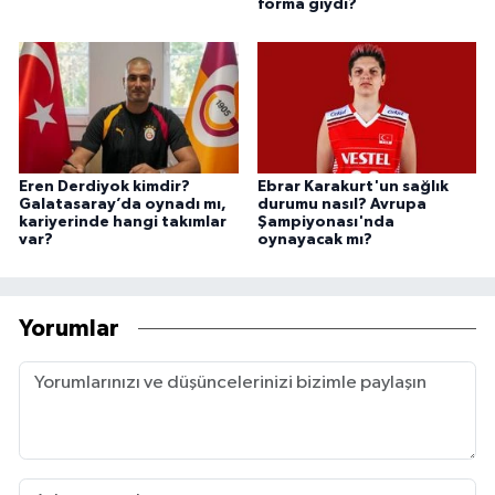
forma giydi?
Eren Derdiyok kimdir?
Ebrar Karakurt'un sağlık
Galatasaray’da oynadı mı,
durumu nasıl? Avrupa
kariyerinde hangi takımlar
Şampiyonası'nda
var?
oynayacak mı?
Yorumlar