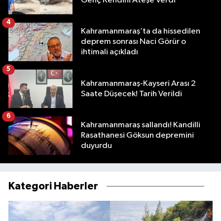
Genç Kendini Ateşe Verdi
4
Kahramanmaraş’ta da hissedilen
deprem sonrası Naci Görür o
ihtimali açıkladı
5
Kahramanmaraş-Kayseri Arası 2
Saate Düşecek! Tarih Verildi
6
Kahramanmaraş sallandı! Kandilli
Rasathanesi Göksun depremini
duyurdu
Kategori Haberler