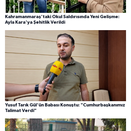
Kahramanmaraş'taki Okul Saldırısında Yeni Gelişme:
Ayla Kara'ya Şehitlik Verildi
Yusuf Tarık Gül'ün Babası Konuştu: "Cumhurbaşkanımız
Talimat Verdi"