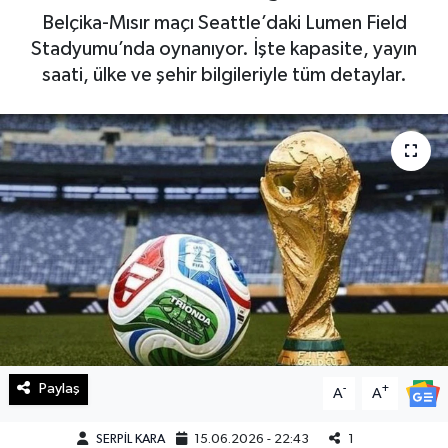
Belçika-Mısır maçı Seattle’daki Lumen Field
Haberde İnsan
Stadyumu’nda oynanıyor. İşte kapasite, yayın
saati, ülke ve şehir bilgileriyle tüm detaylar.
Kültür Sanat
Magazin
Manşet Altı
Manşetler
Resmi İlan
Sağlık
Paylaş
-
+
Spor
A
A
SERPİL KARA
15.06.2026 - 22:43
1
SürManşet