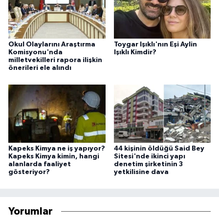
Okul Olaylarını Araştırma
Toygar Işıklı'nın Eşi Aylin
Komisyonu'nda
Işıklı Kimdir?
milletvekilleri rapora ilişkin
önerileri ele alındı
Kapeks Kimya ne iş yapıyor?
44 kişinin öldüğü Said Bey
Kapeks Kimya kimin, hangi
Sitesi'nde ikinci yapı
alanlarda faaliyet
denetim şirketinin 3
gösteriyor?
yetkilisine dava
Yorumlar