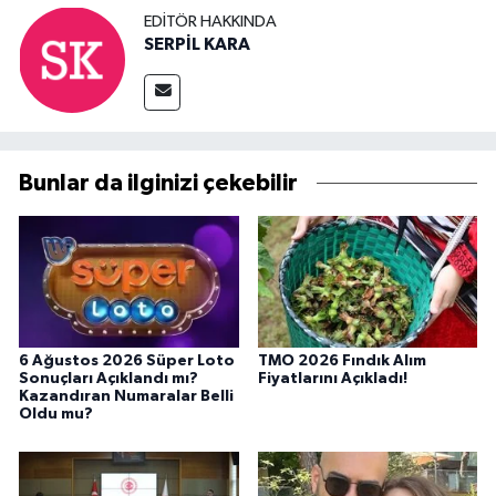
EDITÖR HAKKINDA
SERPİL KARA
Bunlar da ilginizi çekebilir
6 Ağustos 2026 Süper Loto
TMO 2026 Fındık Alım
Sonuçları Açıklandı mı?
Fiyatlarını Açıkladı!
Kazandıran Numaralar Belli
Oldu mu?