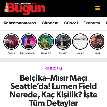
Kahramanmaraş
Kahramanmaraş Nöbetçi Eczaneler
Kahramanmaraş
Gündem
Güncel
Ekonomi
Kahramanmaraş Sokak Röportajları
Kahramanmaraş Hava Durumu
Bilim ve Teknoloji
Kahramanmaraş Namaz Vakitleri
Asayiş
Kahramanmaraş
Gündem
Siyaset
Eğitim
Spor
Çevre
Kahramanmaraş Trafik Yoğunluk Haritası
Eğitim
Süper Lig Puan Durumu ve Fikstür
GÜNDEM
Belçika–Mısır Maçı
Ekonomi
Tüm Manşetler
Seattle’da! Lumen Field
Genel
Son Dakika Haberleri
Nerede, Kaç Kişilik? İşte
Tüm Detaylar
Güncel
Haber Arşivi