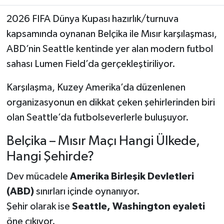
2026 FIFA Dünya Kupası hazırlık/turnuva
Teknoloji
kapsamında oynanan Belçika ile Mısır karşılaşması,
ABD’nin Seattle kentinde yer alan modern futbol
Yaşam
sahası Lumen Field’da gerçekleştiriliyor.
KAHRAMANMARAŞ
Karşılaşma, Kuzey Amerika’da düzenlenen
organizasyonun en dikkat çeken şehirlerinden biri
olan Seattle’da futbolseverlerle buluşuyor.
Belçika – Mısır Maçı Hangi Ülkede,
Hangi Şehirde?
Dev mücadele
Amerika Birleşik Devletleri
(ABD)
sınırları içinde oynanıyor.
Şehir olarak ise
Seattle, Washington eyaleti
öne çıkıyor.