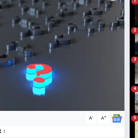
1
2
3
4
-
+
A
A
5
1