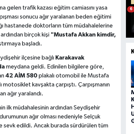
a gelen trafik kazası eğitim camiasını yasa
6
pışması sonucu ağır yaralanan beden eğitimi
dığı hastanede doktorların tüm müdahalelerine
ardından birçok kişi
"Mustafa Akkan kimdir,
ştırmaya başladı.
dişehir ilçesine bağlı
Karakavak
da
meydana geldi. Edinilen bilgilere göre,
an
42 AİM 580
plakalı otomobil ile Mustafa
ı motosiklet kavşakta çarpıştı. Çarpışmanın
an ağır yaralandı.
H
nin ilk müdahalesinin ardından Seydişehir
 durumunun ağır olması nedeniyle Selçuk
G
ne sevk edildi. Ancak burada sürdürülen tüm