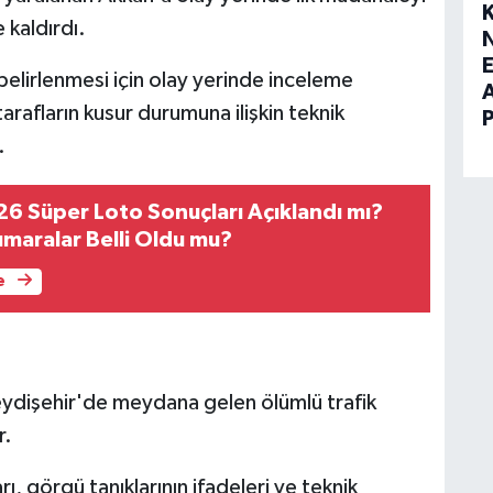
kaldırdı.
E
 belirlenmesi için olay yerinde inceleme
tarafların kusur durumuna ilişkin teknik
.
6 Süper Loto Sonuçları Açıklandı mı?
maralar Belli Oldu mu?
e
ydişehir'de meydana gelen ölümlü trafik
r.
rı, görgü tanıklarının ifadeleri ve teknik