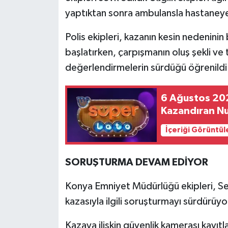
yaptıktan sonra ambulansla hastaneye 
Polis ekipleri, kazanın kesin nedeninin
başlatırken, çarpışmanın oluş şekli ve 
değerlendirmelerin sürdüğü öğrenildi
6 Ağustos 202
Kazandıran Nu
İçeriği Görüntül
SORUŞTURMA DEVAM EDİYOR
Konya Emniyet Müdürlüğü ekipleri, Se
kazasıyla ilgili soruşturmayı sürdürüyo
Kazaya ilişkin güvenlik kamerası kayıtla