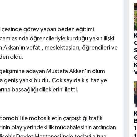
ilçesinde görev yapan beden eğitimi
amiasında öğrencileriyle kurduğu yakın ilişki
n Akkan'ın vefatı, meslektaşları, öğrencileri ve
S
den oldu.
G
K
 gelişimine adayan Mustafa Akkan'ın ölüm
V
 geniş yankı buldu. Çok sayıda kişi taziye
ına başsağlığı dileklerini iletti.
omobil ile motosikletin çarpıştığı trafik
rinin olay yerindeki ilk müdahalesinin ardından
1
t
işehir Devlet Hastanesi'nde tedavi altına