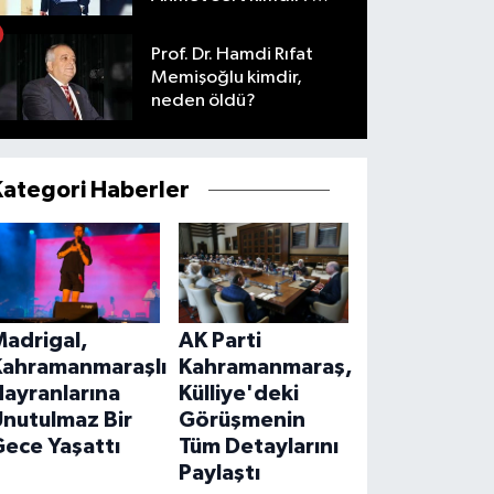
Neden öldü?
Prof. Dr. Hamdi Rıfat
Memişoğlu kimdir,
neden öldü?
Kategori Haberler
Madrigal,
AK Parti
Kahramanmaraşlı
Kahramanmaraş,
ayranlarına
Külliye'deki
Unutulmaz Bir
Görüşmenin
ece Yaşattı
Tüm Detaylarını
Paylaştı