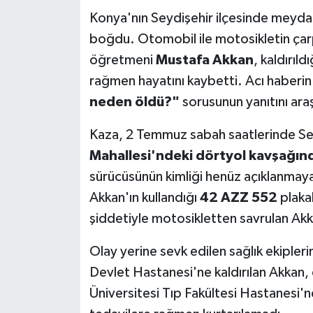
Konya'nın Seydişehir ilçesinde meydan
Teknoloji
boğdu. Otomobil ile motosikletin çar
öğretmeni
Mustafa Akkan
, kaldırıl
Yaşam
rağmen hayatını kaybetti. Acı haberin 
neden öldü?"
sorusunun yanıtını ara
KAHRAMANMARAŞ
Kaza, 2 Temmuz sabah saatlerinde Sey
Mahallesi'ndeki dörtyol kavşağın
sürücüsünün kimliği henüz açıklanmay
Akkan'ın kullandığı
42 AZZ 552
plakal
şiddetiyle motosikletten savrulan Akk
Olay yerine sevk edilen sağlık ekipleri
Devlet Hastanesi'ne kaldırılan Akkan,
Üniversitesi Tıp Fakültesi Hastanesi'