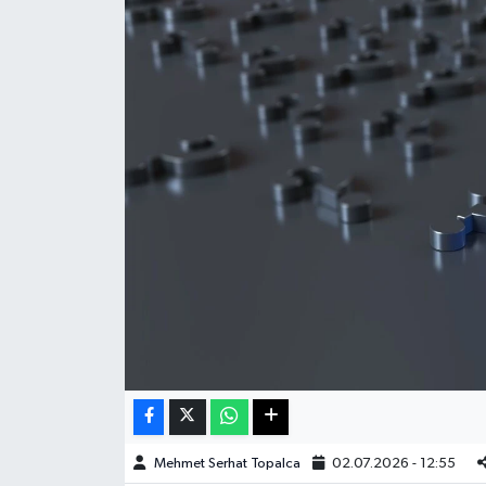
Haberde İnsan
Kültür Sanat
Magazin
Manşet Altı
Manşetler
Resmi İlan
Sağlık
Spor
Mehmet Serhat Topalca
02.07.2026 - 12:55
SürManşet