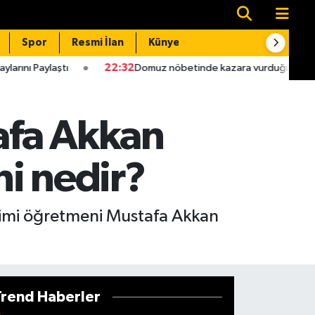
Spor
Resmi İlan
Künye
İletişim
22:32
Domuz nöbetinde kazara vurduğu babası hastanede öl
afa Akkan
i nedir?
itimi öğretmeni Mustafa Akkan
Trend Haberler