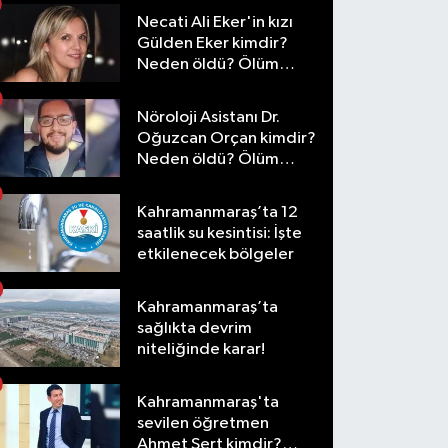
Necati Ali Eker'in kızı
Gülden Eker kimdir?
Neden öldü? Ölüm
nedeni nedir?
Nöroloji Asistanı Dr.
Oğuzcan Orçan kimdir?
Neden öldü? Ölüm
nedeni nedir?
Kahramanmaraş’ta 12
saatlik su kesintisi: İşte
etkilenecek bölgeler
Kahramanmaraş’ta
sağlıkta devrim
niteliğinde karar!
Kahramanmaraş'ta
sevilen öğretmen
Ahmet Sert kimdir?