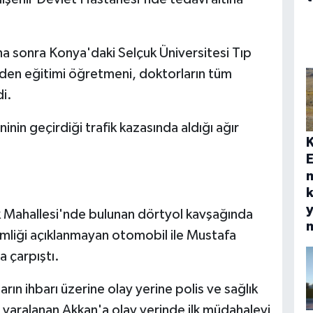
a sonra Konya'daki Selçuk Üniversitesi Tıp
eden eğitimi öğretmeni, doktorların tüm
i.
inin geçirdiği trafik kazasında aldığı ağır
E
k
y
k Mahallesi'nde bulunan dörtyol kavşağında
liği açıklanmayan otomobil ile Mustafa
a çarpıştı.
ın ihbarı üzerine olay yerine polis ve sağlık
ğır yaralanan Akkan'a olay yerinde ilk müdahaleyi