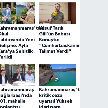
Kahramanmaraş'taki
Yusuf Tarık
Okul
Gül'ün Babası
aldırısında Yeni
Konuştu:
elişme: Ayla
"Cumhurbaşkanımız
ara'ya Şehitlik
Talimat Verdi"
erildi
Kahramanmaraş
Kahramanmaraş’ta
Bağlarbaşı’nda
kritik ceza
01. mahalle
uyarısı! Yüksek
oplantısı
idari para