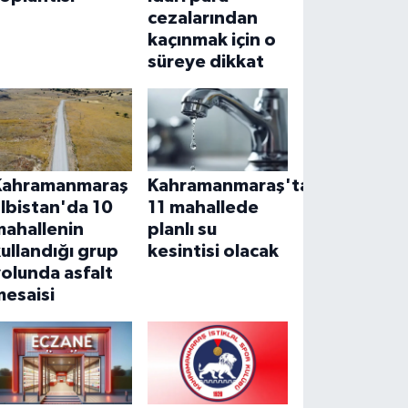
cezalarından
kaçınmak için o
süreye dikkat
Kahramanmaraş
Kahramanmaraş'ta
lbistan'da 10
11 mahallede
mahallenin
planlı su
ullandığı grup
kesintisi olacak
olunda asfalt
mesaisi