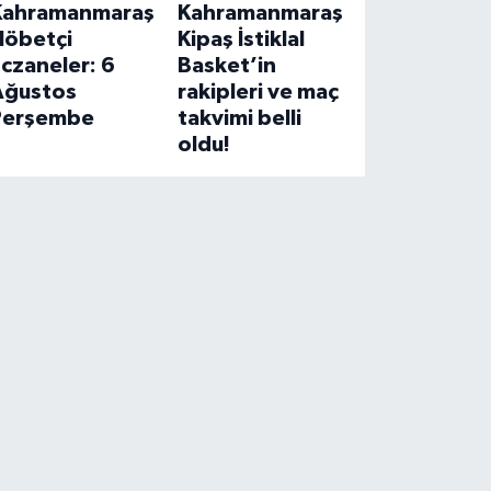
Kahramanmaraş
Kahramanmaraş
Nöbetçi
Kipaş İstiklal
czaneler: 6
Basket’in
Ağustos
rakipleri ve maç
Perşembe
takvimi belli
oldu!