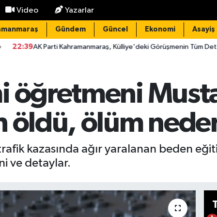
Video
Yazarlar
amanmaraş
Gündem
Güncel
Ekonomi
Asayiş
rti Kahramanmaraş, Külliye'deki Görüşmenin Tüm Detaylarını Paylaştı
i öğretmeni Must
n öldü, ölüm neden
 trafik kazasında ağır yaralanan beden eğ
ni ve detaylar.