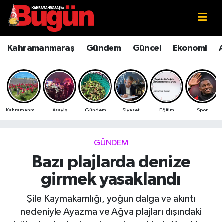
Kahramanmaraş
Kahramanmaraş Nöbetçi Eczaneler
Kahramanmaraş
Gündem
Güncel
Ekonomi
Kahramanmaraş Sokak Röportajları
Kahramanmaraş Hava Durumu
Bilim ve Teknoloji
Kahramanmaraş Namaz Vakitleri
Kahramanmaraş
Asayiş
Gündem
Siyaset
Eğitim
Spor
Çevre
Kahramanmaraş Trafik Yoğunluk Haritası
Eğitim
Süper Lig Puan Durumu ve Fikstür
GÜNDEM
Bazı plajlarda denize
Ekonomi
Tüm Manşetler
girmek yasaklandı
Genel
Son Dakika Haberleri
Şile Kaymakamlığı, yoğun dalga ve akıntı
nedeniyle Ayazma ve Ağva plajları dışındaki
Güncel
Haber Arşivi