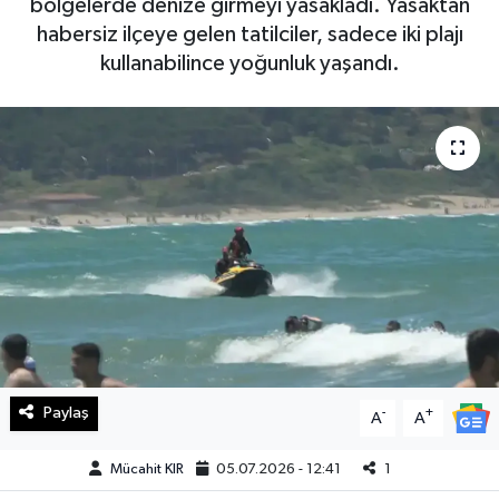
bölgelerde denize girmeyi yasakladı. Yasaktan
habersiz ilçeye gelen tatilciler, sadece iki plajı
Haberde İnsan
kullanabilince yoğunluk yaşandı.
Kültür Sanat
Magazin
Manşet Altı
Manşetler
Resmi İlan
Sağlık
Paylaş
-
+
A
A
Spor
Mücahit KIR
05.07.2026 - 12:41
1
SürManşet