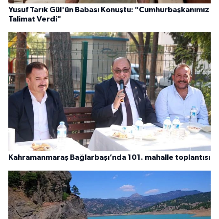
Yusuf Tarık Gül'ün Babası Konuştu: "Cumhurbaşkanımız
Talimat Verdi"
Kahramanmaraş Bağlarbaşı’nda 101. mahalle toplantısı