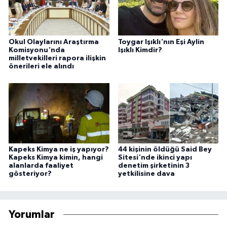
Okul Olaylarını Araştırma
Toygar Işıklı'nın Eşi Aylin
Komisyonu'nda
Işıklı Kimdir?
milletvekilleri rapora ilişkin
önerileri ele alındı
Kapeks Kimya ne iş yapıyor?
44 kişinin öldüğü Said Bey
Kapeks Kimya kimin, hangi
Sitesi'nde ikinci yapı
alanlarda faaliyet
denetim şirketinin 3
gösteriyor?
yetkilisine dava
Yorumlar