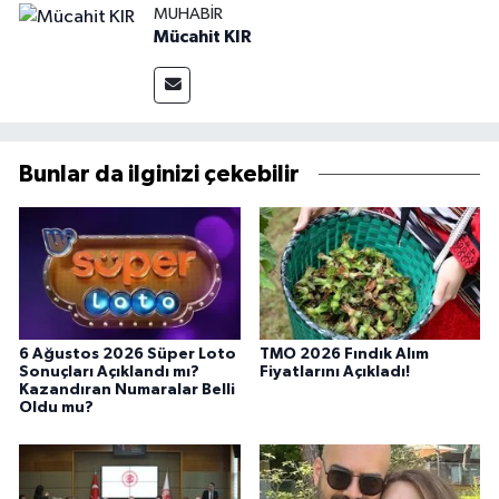
MUHABIR
Mücahit KIR
Bunlar da ilginizi çekebilir
6 Ağustos 2026 Süper Loto
TMO 2026 Fındık Alım
Sonuçları Açıklandı mı?
Fiyatlarını Açıkladı!
Kazandıran Numaralar Belli
Oldu mu?