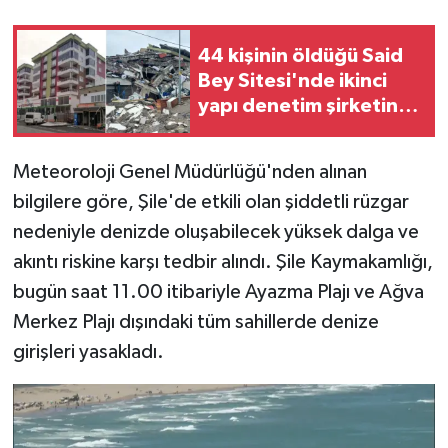
Teknoloji
44 kişinin öldüğü Said
Bey Sitesi'nde ikinci
Yaşam
yapı denetim şirketinin
3 yetkilisine dava
KAHRAMANMARAŞ
Meteoroloji Genel Müdürlüğü'nden alınan
bilgilere göre, Şile'de etkili olan şiddetli rüzgar
nedeniyle denizde oluşabilecek yüksek dalga ve
akıntı riskine karşı tedbir alındı. Şile Kaymakamlığı,
bugün saat 11.00 itibariyle Ayazma Plajı ve Ağva
Merkez Plajı dışındaki tüm sahillerde denize
girişleri yasakladı.