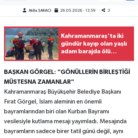
Atilla ŞAKACI
26.05.2026 - 13:59
3
Teknoloji
Yaşam
Kahramanmaraş'ta iki
gündür kayıp olan yaşlı
KAHRAMANMARAŞ
adam barajda ölü
bulundu
BAŞKAN GÖRGEL: "GÖNÜLLERİN BİRLEŞTİĞİ
MÜSTESNA ZAMANLAR"
Kahramanmaraş Büyükşehir Belediye Başkanı
Fırat Görgel, İslam aleminin en önemli
bayramlarından biri olan Kurban Bayramı
vesilesiyle kutlama mesajı yayımladı. Mesajında
bayramların sadece birer tatil günü değil, aynı