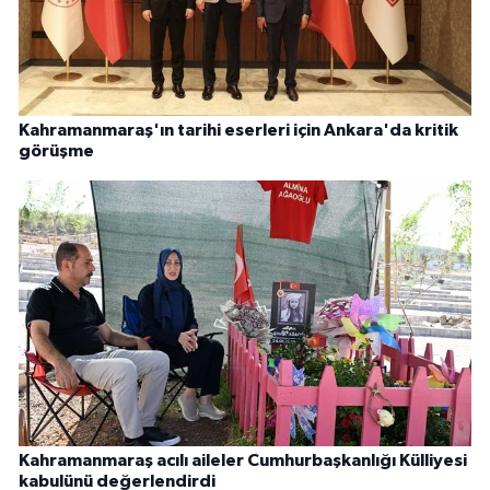
Kahramanmaraş'ın tarihi eserleri için Ankara'da kritik
görüşme
Kahramanmaraş acılı aileler Cumhurbaşkanlığı Külliyesi
kabulünü değerlendirdi