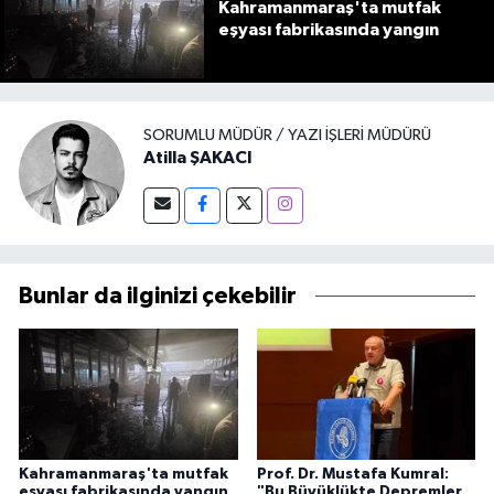
Kahramanmaraş'ta mutfak
eşyası fabrikasında yangın
SORUMLU MÜDÜR / YAZI İŞLERI MÜDÜRÜ
Atilla ŞAKACI
Bunlar da ilginizi çekebilir
Kahramanmaraş'ta mutfak
Prof. Dr. Mustafa Kumral:
eşyası fabrikasında yangın
"Bu Büyüklükte Depremler