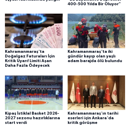
400-500 Yılda Bir Oluyor"
Kahramanmaraş'ta
Kahramanmaraş'ta iki
Doğalgaz Faturaları İçin
gündür kayıp olan yaşlı
Kritik Uyarı! Limiti Aşan
adam barajda ölü bulundu
Daha Fazla Ödeyecek
Kipaş İstiklal Basket 2026-
Kahramanmaraş'ın tarihi
2027 sezonu hazırlıklarına
eserleri için Ankara'da
start verdi
kritik görüşme