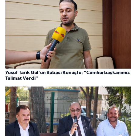
Yusuf Tarık Gül'ün Babası Konuştu: "Cumhurbaşkanımız
Talimat Verdi"