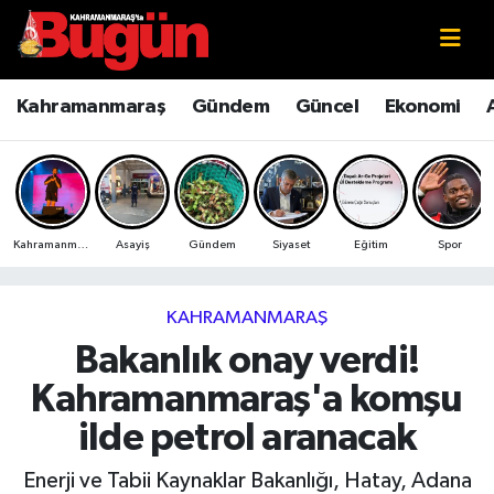
Kahramanmaraş
Kahramanmaraş Nöbetçi Eczaneler
Kahramanmaraş
Gündem
Güncel
Ekonomi
Kahramanmaraş Sokak Röportajları
Kahramanmaraş Hava Durumu
Bilim ve Teknoloji
Kahramanmaraş Namaz Vakitleri
Kahramanmaraş
Asayiş
Gündem
Siyaset
Eğitim
Spor
Çevre
Kahramanmaraş Trafik Yoğunluk Haritası
Eğitim
Süper Lig Puan Durumu ve Fikstür
KAHRAMANMARAŞ
Bakanlık onay verdi!
Ekonomi
Tüm Manşetler
Kahramanmaraş'a komşu
Genel
Son Dakika Haberleri
ilde petrol aranacak
Güncel
Haber Arşivi
Enerji ve Tabii Kaynaklar Bakanlığı, Hatay, Adana