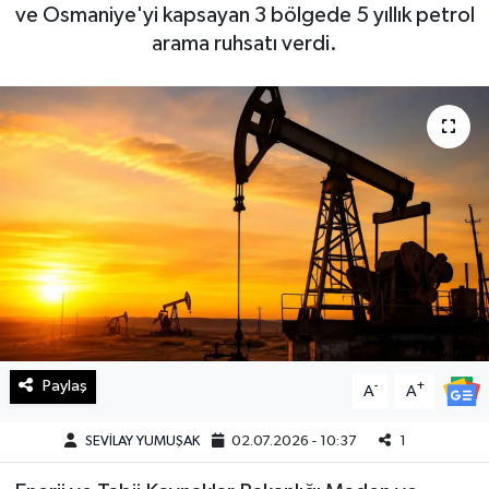
ve Osmaniye'yi kapsayan 3 bölgede 5 yıllık petrol
Haberde İnsan
arama ruhsatı verdi.
Kültür Sanat
Magazin
Manşet Altı
Manşetler
Resmi İlan
Sağlık
Paylaş
-
+
A
A
Spor
SEVİLAY YUMUŞAK
02.07.2026 - 10:37
1
SürManşet