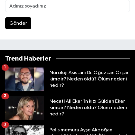
Gönder
Trend Haberler
1
Nöroloji Asistanı Dr. Oğuzcan Orçan
kimdir? Neden öldü? Ölüm nedeni
nedir?
2
Necati Ali Eker'in kızı Gülden Eker
kimdir? Neden öldü? Ölüm nedeni
nedir?
3
Polis memuru Ayşe Akdoğan