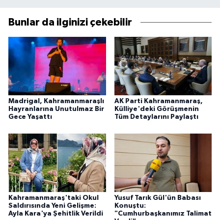
Bunlar da ilginizi çekebilir
Madrigal, Kahramanmaraşlı
AK Parti Kahramanmaraş,
Hayranlarına Unutulmaz Bir
Külliye'deki Görüşmenin
Gece Yaşattı
Tüm Detaylarını Paylaştı
Kahramanmaraş'taki Okul
Yusuf Tarık Gül'ün Babası
Saldırısında Yeni Gelişme:
Konuştu:
Ayla Kara'ya Şehitlik Verildi
"Cumhurbaşkanımız Talimat