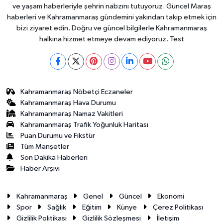
ve yaşam haberleriyle şehrin nabzını tutuyoruz. Güncel Maraş
haberleri ve Kahramanmaraş gündemini yakından takip etmek için
bizi ziyaret edin. Doğru ve güncel bilgilerle Kahramanmaraş
halkına hizmet etmeye devam ediyoruz. Test
Kahramanmaraş Nöbetçi Eczaneler
Kahramanmaraş Hava Durumu
Kahramanmaraş Namaz Vakitleri
Kahramanmaraş Trafik Yoğunluk Haritası
Puan Durumu ve Fikstür
Tüm Manşetler
Son Dakika Haberleri
Haber Arşivi
Kahramanmaraş
Genel
Güncel
Ekonomi
Spor
Sağlık
Eğitim
Künye
Çerez Politikası
Gizlilik Politikası
Gizlilik Sözleşmesi
İletişim