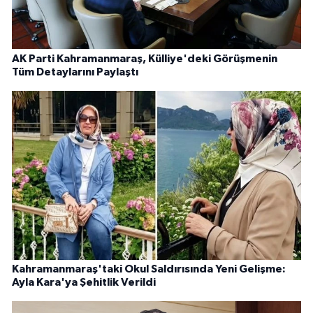
AK Parti Kahramanmaraş, Külliye'deki Görüşmenin
Tüm Detaylarını Paylaştı
Kahramanmaraş'taki Okul Saldırısında Yeni Gelişme:
Ayla Kara'ya Şehitlik Verildi