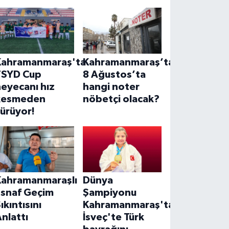
Kahramanmaraş'ta
Kahramanmaraş’ta
TSYD Cup
8 Ağustos’ta
eyecanı hız
hangi noter
kesmeden
nöbetçi olacak?
ürüyor!
Kahramanmaraşlı
Dünya
Esnaf Geçim
Şampiyonu
ıkıntısını
Kahramanmaraş'tan!
nlattı
İsveç'te Türk