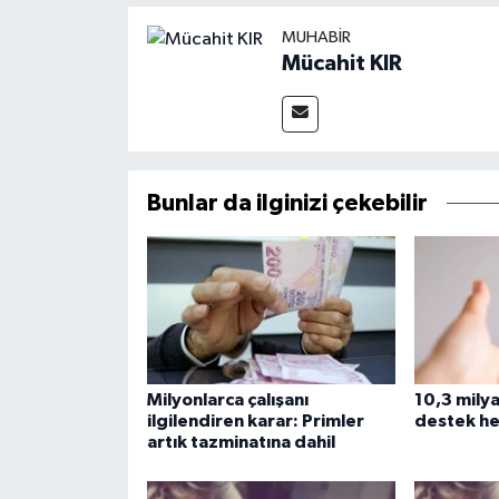
MUHABIR
Mücahit KIR
Bunlar da ilginizi çekebilir
Milyonlarca çalışanı
10,3 milyar
ilgilendiren karar: Primler
destek he
artık tazminatına dahil