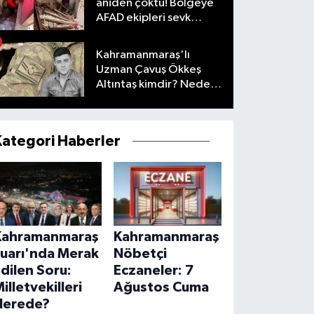
aniden çöktü! Bölgeye
AFAD ekipleri sevk
edildi
Kahramanmaraş'lı
Uzman Çavuş Ökkeş
Altıntaş kimdir? Neden
öldü?
Kategori Haberler
Kahramanmaraş
Kahramanmaraş
Fuarı'nda Merak
Nöbetçi
dilen Soru:
Eczaneler: 7
illetvekilleri
Ağustos Cuma
Nerede?