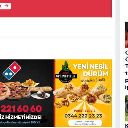
e
C
t
p
i