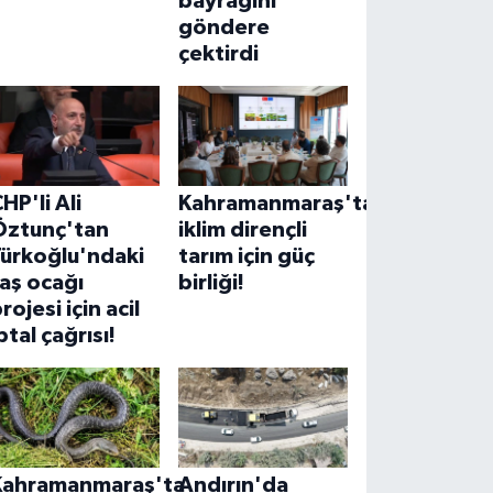
bayrağını
göndere
çektirdi
HP'li Ali
Kahramanmaraş'ta
Öztunç'tan
iklim dirençli
Türkoğlu'ndaki
tarım için güç
aş ocağı
birliği!
rojesi için acil
ptal çağrısı!
Kahramanmaraş'ta
Andırın'da