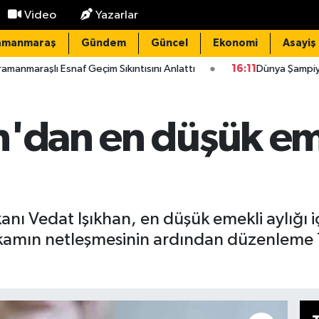
Video
Yazarlar
amanmaraş
Gündem
Güncel
Ekonomi
Asayiş
 Geçim Sıkıntısını Anlattı
16:11
Dünya Şampiyonu Kahramanmaraş
n'dan en düşük eme
anı Vedat Işıkhan, en düşük emekli aylığı
i. Rakamın netleşmesinin ardından düzenl