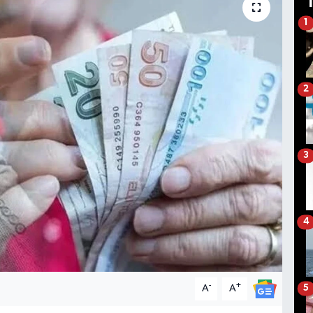
1
2
3
4
-
+
A
A
5