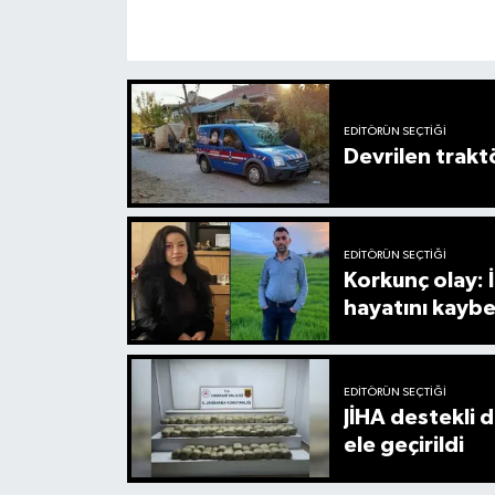
EDITÖRÜN SEÇTIĞI
Devrilen trakt
EDITÖRÜN SEÇTIĞI
Korkunç olay:
hayatını kaybe
EDITÖRÜN SEÇTIĞI
JİHA destekli 
ele geçirildi