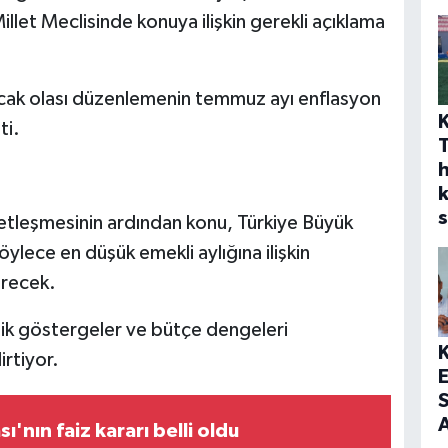
llet Meclisinde konuya ilişkin gerekli açıklama
lacak olası düzenlemenin temmuz ayı enflasyon
ti.
h
s
etleşmesinin ardından konu, Türkiye Büyük
ylece en düşük emekli aylığına ilişkin
irecek.
ik göstergeler ve bütçe dengeleri
rtiyor.
S
A
'nın faiz kararı belli oldu