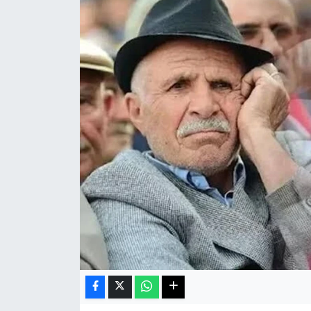
Haberde İnsan
Kültür Sanat
Magazin
Manşet Altı
Manşetler
Resmi İlan
Sağlık
Spor
SürManşet