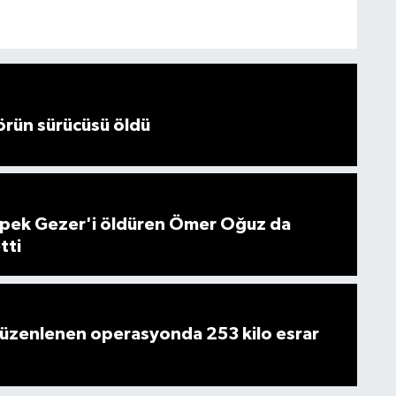
örün sürücüsü öldü
 İpek Gezer'i öldüren Ömer Oğuz da
tti
düzenlenen operasyonda 253 kilo esrar