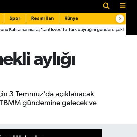
Spor
Resmi İlan
Künye
İletişim
'tan! İsveç'te Türk bayrağını göndere çektirdi
16:07
CHP'li 
kli aylığı
 için 3 Temmuz’da açıklanacak
eme TBMM gündemine gelecek ve