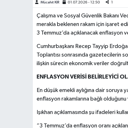
Mücahit KIR
01.07.2026 - 12:50
1
Teknoloji
Çalışma ve Sosyal Güvenlik Bakanı Vedat
merakla beklenen rakam için işaret edil
Yaşam
3 Temmuz’da açıklanacak enflasyon ver
KAHRAMANMARAŞ
Cumhurbaşkanı Recep Tayyip Erdoğan 
Toplantısı sonrasında gazetecilerin sor
ilişkin sürecin ekonomik veriler doğrul
ENFLASYON VERİSİ BELİRLEYİCİ O
En düşük emekli aylığına dair soruya 
enflasyon rakamlarına bağlı olduğunu 
Işıkhan açıklamasında şu ifadeleri kulla
“3 Temmuz’da enflasyon oranı açıklan