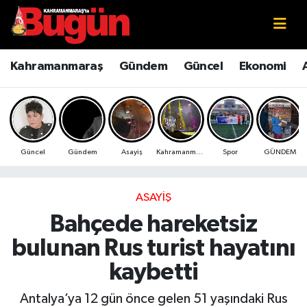
Kahramanmaraş
Kahramanmaraş Nöbetçi Eczaneler
Kahramanmaraş
Gündem
Güncel
Ekonomi
Kahramanmaraş Sokak Röportajları
Kahramanmaraş Hava Durumu
Bilim ve Teknoloji
Kahramanmaraş Namaz Vakitleri
Güncel
Gündem
Asayiş
Kahramanmaraş
Spor
GÜNDEM
Çevre
Kahramanmaraş Trafik Yoğunluk Haritası
Eğitim
Süper Lig Puan Durumu ve Fikstür
ASAYIŞ
Bahçede hareketsiz
Ekonomi
Tüm Manşetler
bulunan Rus turist hayatını
Genel
Son Dakika Haberleri
kaybetti
Güncel
Haber Arşivi
Antalya’ya 12 gün önce gelen 51 yaşındaki Rus