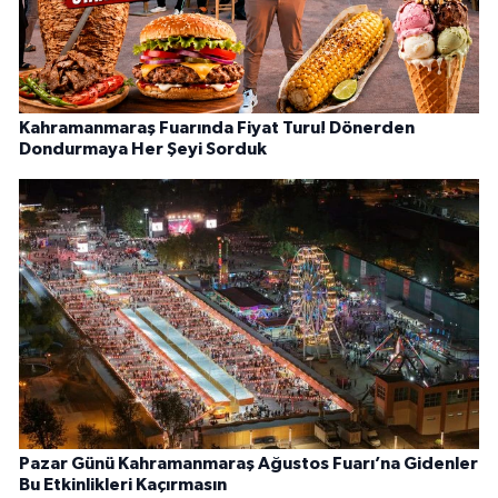
Kahramanmaraş Fuarında Fiyat Turu! Dönerden
Dondurmaya Her Şeyi Sorduk
Pazar Günü Kahramanmaraş Ağustos Fuarı’na Gidenler
Bu Etkinlikleri Kaçırmasın