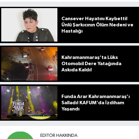
Cansever Hayatını Kaybetti!
Ünlü Şarkıcının Ölüm Nedeni ve
Hastalığı
Kahramanmaraş’ta Lüks
Otomobil Dere Yatağında
Askıda Kaldı!
Funda Arar Kahramanmaraş’ı
Salladı! KAFUM’da İzdiham
Yaşandı
EDITÖR HAKKINDA