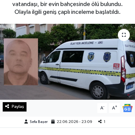
vatandaşı, bir evin bahçesinde ölü bulundu.
Haberde İnsan
Olayla ilgili geniş çaplı inceleme başlatıldı.
Kültür Sanat
Magazin
Manşet Altı
Manşetler
Resmi İlan
Sağlık
Paylaş
-
+
A
A
Spor
Sefa Başer
22.06.2026 - 23:09
1
SürManşet