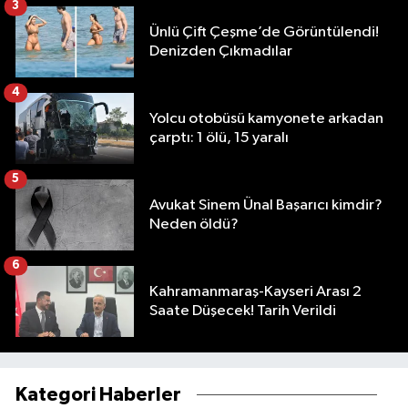
3
Ünlü Çift Çeşme’de Görüntülendi!
Denizden Çıkmadılar
4
Yolcu otobüsü kamyonete arkadan
çarptı: 1 ölü, 15 yaralı
5
Avukat Sinem Ünal Başarıcı kimdir?
Neden öldü?
6
Kahramanmaraş-Kayseri Arası 2
Saate Düşecek! Tarih Verildi
Kategori Haberler