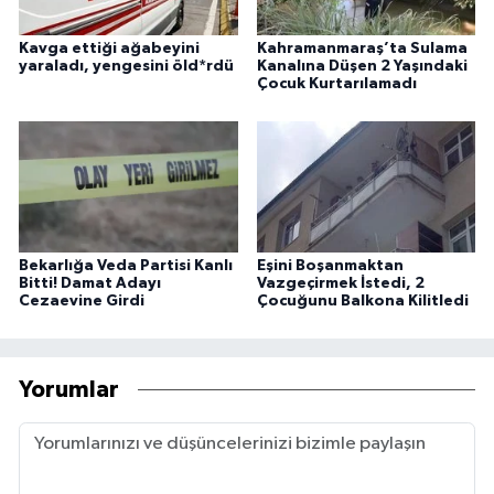
Kavga ettiği ağabeyini
Kahramanmaraş’ta Sulama
yaraladı, yengesini öld*rdü
Kanalına Düşen 2 Yaşındaki
Çocuk Kurtarılamadı
Bekarlığa Veda Partisi Kanlı
Eşini Boşanmaktan
Bitti! Damat Adayı
Vazgeçirmek İstedi, 2
Cezaevine Girdi
Çocuğunu Balkona Kilitledi
Yorumlar