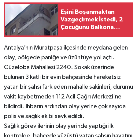
Eşini Boşanmaktan
Teknoloji
Vazgeçirmek İstedi, 2
Çocuğunu Balkona
Yaşam
Kilitledi
KAHRAMANMARAŞ
Antalya’nın Muratpaşa ilçesinde meydana gelen
olay, bölgede paniğe ve üzüntüye yol açtı.
Güzeloba Mahallesi 2240. Sokak üzerinde
bulunan 3 katlı bir evin bahçesinde hareketsiz
yatan bir şahsı fark eden mahalle sakinleri, durumu
vakit kaybetmeden 112 Acil Çağrı Merkezi'ne
bildirdi. İhbarın ardından olay yerine çok sayıda
polis ve sağlık ekibi sevk edildi.
Sağlık görevlilerinin olay yerinde yaptığı ilk
kontrolde, bahçede yüzüstü yatan şahsın hayatını