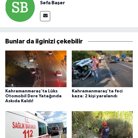
Sefa Başer
Bunlar da ilginizi çekebilir
Kahramanmaraş’ta Lüks
Kahramanmaraş’ta feci
Otomobil Dere Yatağında
kaza: 2 kişi yaralandı
Askıda Kaldı!