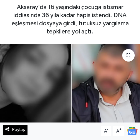
Aksaray’da 16 yaşındaki çocuğa istismar
Haberde İnsan
iddiasında 36 yıla kadar hapis istendi. DNA
eşleşmesi dosyaya girdi, tutuksuz yargılama
Kültür Sanat
tepkilere yol açtı.
Magazin
Manşet Altı
Manşetler
Resmi İlan
Sağlık
Spor
Paylaş
-
+
A
A
SürManşet