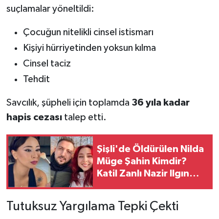
suçlamalar yöneltildi:
Çocuğun nitelikli cinsel istismarı
Kişiyi hürriyetinden yoksun kılma
Cinsel taciz
Tehdit
Savcılık, şüpheli için toplamda
36 yıla kadar
hapis cezası
talep etti.
Şişli'de Öldürülen Nilda
Müge Şahin Kimdir?
Katil Zanlı Nazir Ilgın
Kimdir, Kaç Suç Kaydı
Var?
Tutuksuz Yargılama Tepki Çekti