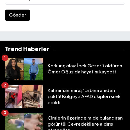
Gönder
Trend Haberler
1
Korkunç olay: İpek Gezer'i öldüren
Ömer Oğuz da hayatını kaybetti
2
Kahramanmaraş'ta bina aniden
çöktü! Bölgeye AFAD ekipleri sevk
edildi
3
Çimlerin üzerinde mide bulandıran
görüntü! Çevredekilere aldırış