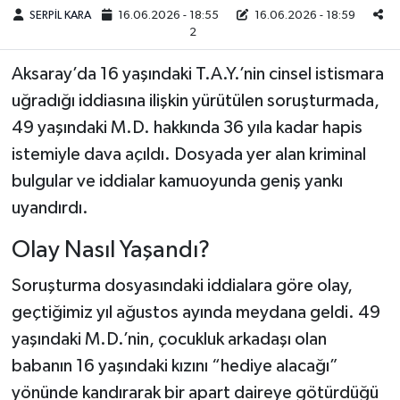
SERPİL KARA
16.06.2026 - 18:55
16.06.2026 - 18:59
2
Teknoloji
Aksaray’da 16 yaşındaki T.A.Y.’nin cinsel istismara
Yaşam
uğradığı iddiasına ilişkin yürütülen soruşturmada,
49 yaşındaki M.D. hakkında 36 yıla kadar hapis
KAHRAMANMARAŞ
istemiyle dava açıldı. Dosyada yer alan kriminal
bulgular ve iddialar kamuoyunda geniş yankı
uyandırdı.
Olay Nasıl Yaşandı?
Soruşturma dosyasındaki iddialara göre olay,
geçtiğimiz yıl ağustos ayında meydana geldi. 49
yaşındaki M.D.’nin, çocukluk arkadaşı olan
babanın 16 yaşındaki kızını “hediye alacağı”
yönünde kandırarak bir apart daireye götürdüğü