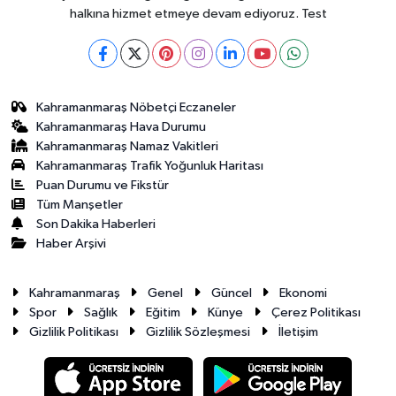
halkına hizmet etmeye devam ediyoruz. Test
Kahramanmaraş Nöbetçi Eczaneler
Kahramanmaraş Hava Durumu
Kahramanmaraş Namaz Vakitleri
Kahramanmaraş Trafik Yoğunluk Haritası
Puan Durumu ve Fikstür
Tüm Manşetler
Son Dakika Haberleri
Haber Arşivi
Kahramanmaraş
Genel
Güncel
Ekonomi
Spor
Sağlık
Eğitim
Künye
Çerez Politikası
Gizlilik Politikası
Gizlilik Sözleşmesi
İletişim