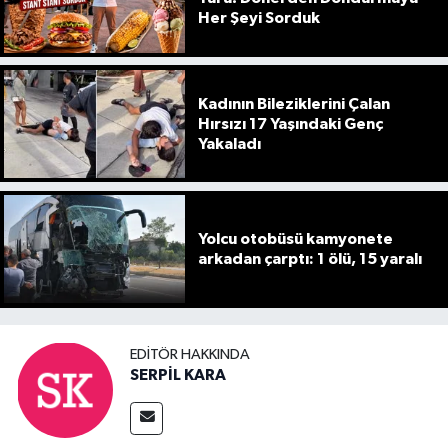
Her Şeyi Sorduk
Kadının Bileziklerini Çalan
Hırsızı 17 Yaşındaki Genç
Yakaladı
Yolcu otobüsü kamyonete
arkadan çarptı: 1 ölü, 15 yaralı
EDITÖR HAKKINDA
SERPİL KARA