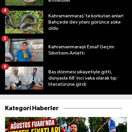
etmediler
4
Kahramanmaraş'ta korkutan anlar!
Bahçede dev yılanı görünce şoke
oldu
5
Kahramanmaraşlı Esnaf Geçim
Sıkıntısını Anlattı
6
Baş dönmesi şikayetiyle gitti,
dünyada 68'inci vaka olarak tıp
literatürüne girdi
Kategori Haberler