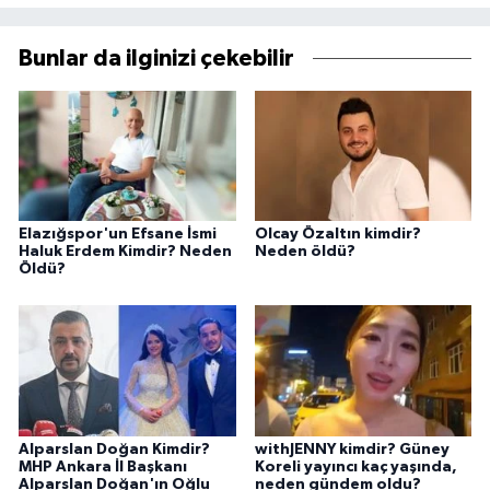
Bunlar da ilginizi çekebilir
Elazığspor'un Efsane İsmi
Olcay Özaltın kimdir?
Haluk Erdem Kimdir? Neden
Neden öldü?
Öldü?
Alparslan Doğan Kimdir?
withJENNY kimdir? Güney
MHP Ankara İl Başkanı
Koreli yayıncı kaç yaşında,
Alparslan Doğan'ın Oğlu
neden gündem oldu?