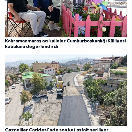
Kahramanmaraş acılı aileler Cumhurbaşkanlığı Külliyesi
kabulünü değerlendirdi
Gazneliler Caddesi'nde son kat asfalt seriliyor