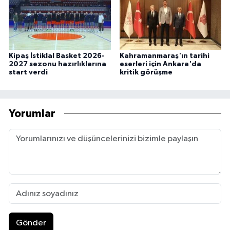
Kipaş İstiklal Basket 2026-
Kahramanmaraş'ın tarihi
2027 sezonu hazırlıklarına
eserleri için Ankara'da
start verdi
kritik görüşme
Yorumlar
Gönder