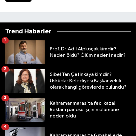
Trend Haberler
1
Prof. Dr. Adil Alpkoçak kimdir?
Neden öldü? Ölüm nedeni nedir?
2
Sibel Tan Çetinkaya kimdir?
Üsküdar Belediyesi Başkanvekili
olarak hangi görevlerde bulundu?
3
Kahramanmaraş'ta feci kaza!
Reklam panosu işçinin ölümüne
neden oldu
4
Kahramanmaraş'ta 6 mahallede