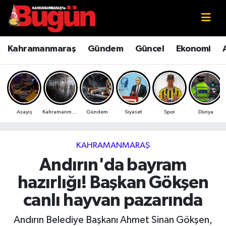
Kahramanmaraş
Kahramanmaraş Nöbetçi Eczaneler
Kahramanmaraş
Gündem
Güncel
Ekonomi
Kahramanmaraş Sokak Röportajları
Kahramanmaraş Hava Durumu
Bilim ve Teknoloji
Kahramanmaraş Namaz Vakitleri
Asayiş
Kahramanmaraş
Gündem
Siyaset
Spor
Dünya
Çevre
Kahramanmaraş Trafik Yoğunluk Haritası
Eğitim
Süper Lig Puan Durumu ve Fikstür
KAHRAMANMARAŞ
Andırın'da bayram
Ekonomi
Tüm Manşetler
hazırlığı! Başkan Gökşen
Genel
Son Dakika Haberleri
canlı hayvan pazarında
Güncel
Haber Arşivi
Andırın Belediye Başkanı Ahmet Sinan Gökşen,