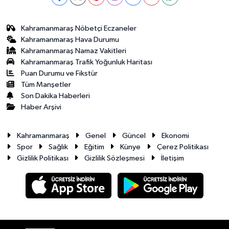
Kahramanmaraş Nöbetçi Eczaneler
Kahramanmaraş Hava Durumu
Kahramanmaraş Namaz Vakitleri
Kahramanmaraş Trafik Yoğunluk Haritası
Puan Durumu ve Fikstür
Tüm Manşetler
Son Dakika Haberleri
Haber Arşivi
Kahramanmaraş
Genel
Güncel
Ekonomi
Spor
Sağlık
Eğitim
Künye
Çerez Politikası
Gizlilik Politikası
Gizlilik Sözleşmesi
İletişim