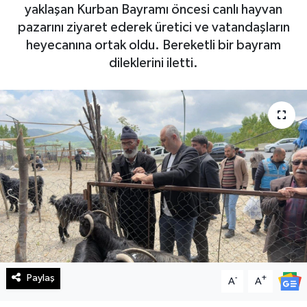
yaklaşan Kurban Bayramı öncesi canlı hayvan
Haberde İnsan
pazarını ziyaret ederek üretici ve vatandaşların
heyecanına ortak oldu. Bereketli bir bayram
Kültür Sanat
dileklerini iletti.
Magazin
Manşet Altı
Manşetler
Resmi İlan
Sağlık
Spor
Paylaş
-
+
A
A
SürManşet