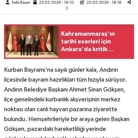
Sefa Başer
25.05.2026 - 18:10
25.05.2026 - 18:18
3
Teknoloji
Yaşam
Kahramanmaraş'ın
tarihi eserleri için
KAHRAMANMARAŞ
Ankara'da kritik
görüşme
Kurban Bayramı'na sayılı günler kala, Andırın
ilçesinde bayram hazırlıkları tüm hızıyla sürüyor.
Andırın Belediye Başkanı Ahmet Sinan Gökşen,
ilçe genelindeki kurbanlık alışverişinin merkez
noktası olan canlı hayvan pazarına ziyarette
bulundu. Hemşehrileriyle bir araya gelen Başkan
Gökşen, pazardaki hareketliliği yerinde