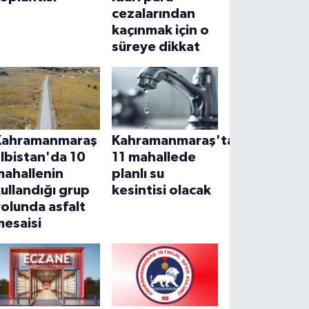
cezalarından
kaçınmak için o
süreye dikkat
Kahramanmaraş
Kahramanmaraş'ta
lbistan'da 10
11 mahallede
mahallenin
planlı su
ullandığı grup
kesintisi olacak
olunda asfalt
mesaisi