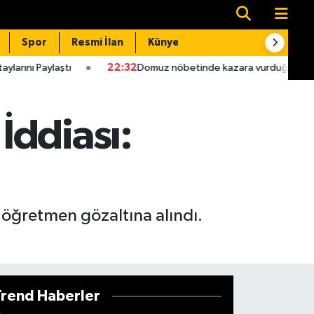
Spor
Resmi İlan
Künye
İletişim
22:32
Domuz nöbetinde kazara vurduğu babası hastanede öl
İddiası:
 öğretmen gözaltına alındı.
Trend Haberler