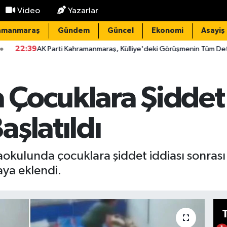
Video
Yazarlar
amanmaraş
Gündem
Güncel
Ekonomi
Asayiş
ti Kahramanmaraş, Külliye'deki Görüşmenin Tüm Detaylarını Paylaştı
Çocuklara Şiddet 
şlatıldı
okulunda çocuklara şiddet iddiası sonrası
ya eklendi.