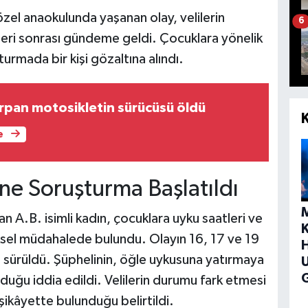
zel anaokulunda yaşanan olay, velilerin
6
leri sonrası gündeme geldi. Çocuklara yönelik
turmada bir kişi gözaltına alındı.
arpan motosikletin sürücüsü öldü
e
ine Soruşturma Başlatıldı
 A.B. isimli kadın, çocuklara uyku saatleri ve
sel müdahalede bulundu. Olayın 16, 17 ve 19
H
e sürüldü. Şüphelinin, öğle uykusuna yatırmaya
G
rduğu iddia edildi. Velilerin durumu fark etmesi
şikâyette bulunduğu belirtildi.