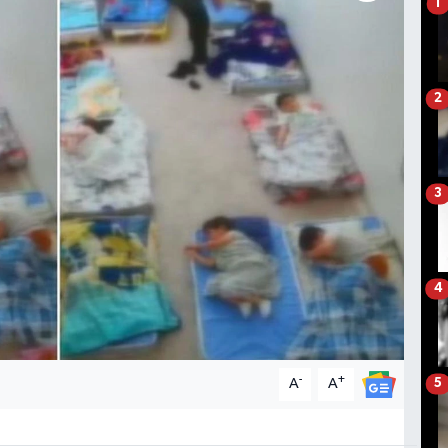
1
2
3
4
-
+
A
A
5