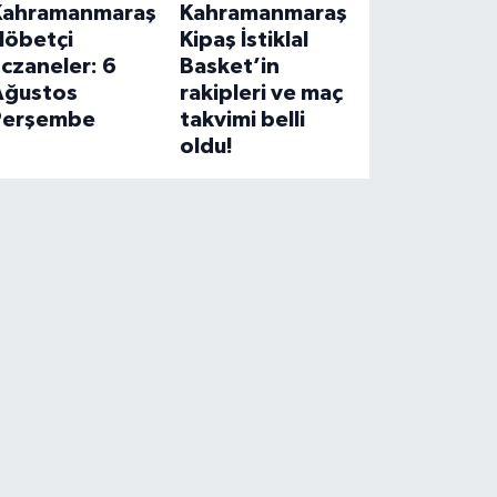
Kahramanmaraş
Kahramanmaraş
Nöbetçi
Kipaş İstiklal
czaneler: 6
Basket’in
Ağustos
rakipleri ve maç
Perşembe
takvimi belli
oldu!