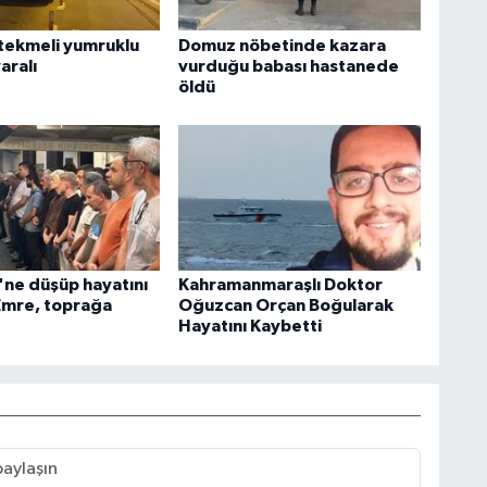
tekmeli yumruklu
Domuz nöbetinde kazara
aralı
vurduğu babası hastanede
öldü
'ne düşüp hayatını
Kahramanmaraşlı Doktor
Emre, toprağa
Oğuzcan Orçan Boğularak
Hayatını Kaybetti