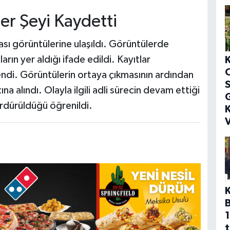
er Şeyi Kaydetti
sı görüntülerine ulaşıldı. Görüntülerde
rın yer aldığı ifade edildi. Kayıtlar
endi. Görüntülerin ortaya çıkmasının ardından
S
na alındı. Olayla ilgili adli sürecin devam ettiği
G
rdürüldüğü öğrenildi.
K
V
1
t