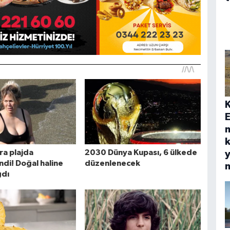
E
k
y