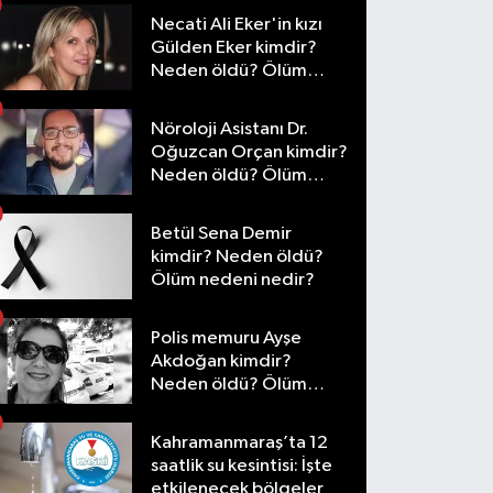
Necati Ali Eker'in kızı
Gülden Eker kimdir?
Neden öldü? Ölüm
nedeni nedir?
Nöroloji Asistanı Dr.
Oğuzcan Orçan kimdir?
Neden öldü? Ölüm
nedeni nedir?
Betül Sena Demir
kimdir? Neden öldü?
Ölüm nedeni nedir?
Polis memuru Ayşe
Akdoğan kimdir?
Neden öldü? Ölüm
nedeni nedir?
Kahramanmaraş’ta 12
saatlik su kesintisi: İşte
etkilenecek bölgeler