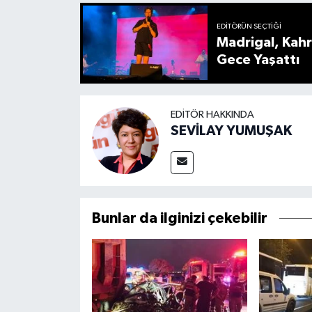
EDITÖRÜN SEÇTIĞI
Madrigal, Kah
Gece Yaşattı
EDITÖR HAKKINDA
SEVİLAY YUMUŞAK
Bunlar da ilginizi çekebilir