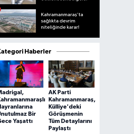
Kahramanmaraş’ta
sağlıkta devrim
niteliğinde karar!
Kategori Haberler
Madrigal,
AK Parti
Kahramanmaraşlı
Kahramanmaraş,
ayranlarına
Külliye'deki
Unutulmaz Bir
Görüşmenin
ece Yaşattı
Tüm Detaylarını
Paylaştı