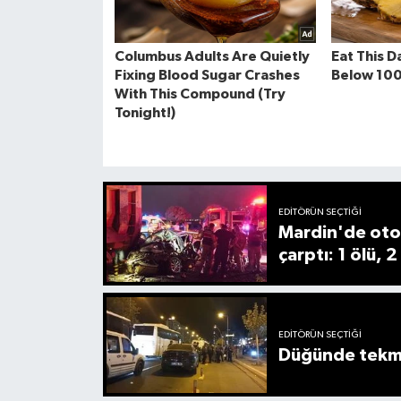
EDITÖRÜN SEÇTIĞI
Mardin'de oto
çarptı: 1 ölü, 2
EDITÖRÜN SEÇTIĞI
Düğünde tekmel