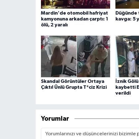
Mardin'de otomobil hafriyat
Düğünde 
kamyonuna arkadan çarptı: 1
kavga: 5 y
ölü, 2 yaralı
Skandal Görüntüler Ortaya
İznik Gölü
Çıktı! Ünlü Grupta T*ciz Krizi
kaybetti 
verildi
Yorumlar