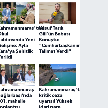
Kahramanmaraş'taki
Yusuf Tarık
Okul
Gül'ün Babası
aldırısında Yeni
Konuştu:
elişme: Ayla
"Cumhurbaşkanımız
ara'ya Şehitlik
Talimat Verdi"
erildi
Kahramanmaraş
Kahramanmaraş’ta
Bağlarbaşı’nda
kritik ceza
01. mahalle
uyarısı! Yüksek
oplantısı
idari para