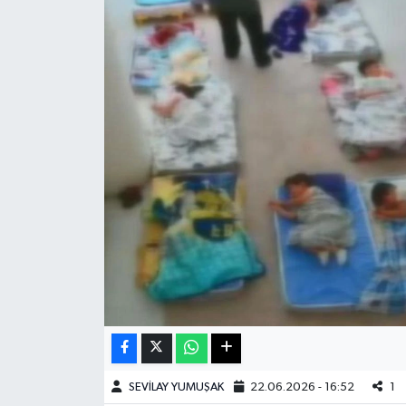
Haberde İnsan
Kültür Sanat
Magazin
Manşet Altı
Manşetler
Resmi İlan
Sağlık
Spor
SEVİLAY YUMUŞAK
22.06.2026 - 16:52
1
SürManşet