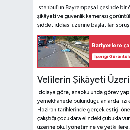
İstanbul’un Bayrampaşa ilçesinde bir ö
Teknoloji
şikâyeti ve güvenlik kamerası görüntü
şiddet iddiası üzerine başlatılan soruş
Yaşam
KAHRAMANMARAŞ
Bariyerlere ç
İçeriği Görüntül
Velilerin Şikâyeti Üzer
İddiaya göre, anaokulunda görev yapan
yemekhanede bulunduğu anlarda fizik
Haziran tarihlerinde gerçekleştiği ön
çalıştığı çocuklara elindeki çubukla vu
üzerine okul yönetimine ve yetkililere 