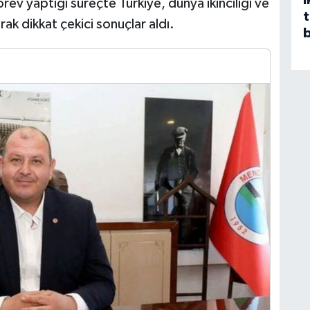
i
rev yaptığı süreçte Türkiye, dünya ikinciliği ve
t
k dikkat çekici sonuçlar aldı.
b