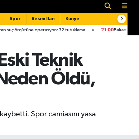
Spor
Resmi İlan
Künye
İletişim
 operasyon: 32 tutuklama
21:00
Bakan Kurum: Bu işler ahbap çav
Eski Teknik
 Neden Öldü,
kaybetti. Spor camiasını yasa