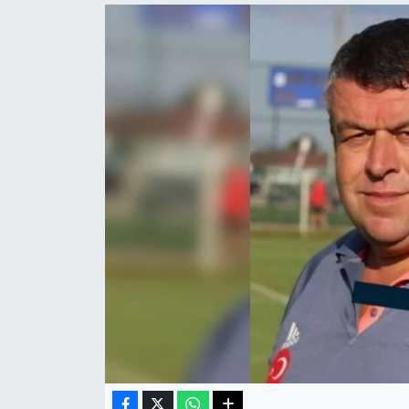
Haberde İnsan
Kültür Sanat
Magazin
Manşet Altı
Manşetler
Resmi İlan
Sağlık
Spor
SürManşet