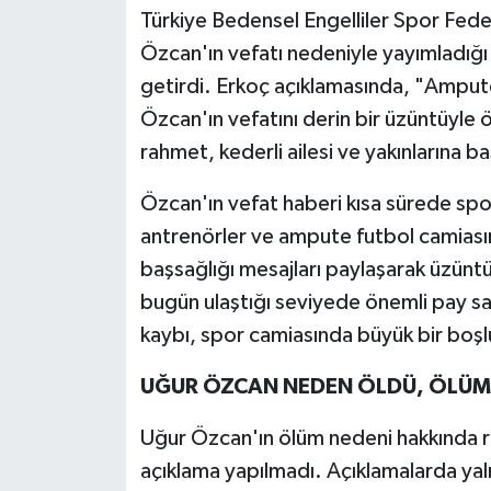
Türkiye Bedensel Engelliler Spor Fed
Özcan'ın vefatı nedeniyle yayımladığ
getirdi. Erkoç açıklamasında, "Ampute
Özcan'ın vefatını derin bir üzüntüyl
rahmet, kederli ailesi ve yakınlarına baş
Özcan'ın vefat haberi kısa sürede spo
antrenörler ve ampute futbol camiasın
başsağlığı mesajları paylaşarak üzüntü
bugün ulaştığı seviyede önemli pay sah
kaybı, spor camiasında büyük bir boşlu
UĞUR ÖZCAN NEDEN ÖLDÜ, ÖLÜM 
Uğur Özcan'ın ölüm nedeni hakkında r
açıklama yapılmadı. Açıklamalarda yal