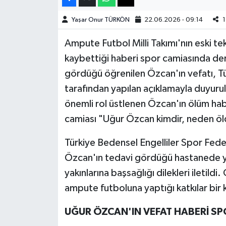
Yaşar Onur TÜRKÖN
22.06.2026 - 09:14
1
Teknoloji
Ampute Futbol Milli Takımı'nın eski te
Yaşam
kaybettiği haberi spor camiasında deri
gördüğü öğrenilen Özcan'ın vefatı, T
KAHRAMANMARAŞ
tarafından yapılan açıklamayla duyuru
önemli rol üstlenen Özcan'ın ölüm hab
camiası "Uğur Özcan kimdir, neden öld
Türkiye Bedensel Engelliler Spor Fed
Özcan'ın tedavi gördüğü hastanede yaşam
yakınlarına başsağlığı dilekleri iletild
ampute futboluna yaptığı katkılar bi
UĞUR ÖZCAN'IN VEFAT HABERİ S