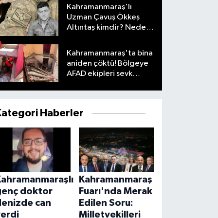
Kahramanmaraş'lı
Uzman Çavuş Ökkeş
Altıntaş kimdir? Neden
öldü?
Kahramanmaraş'ta bina
aniden çöktü! Bölgeye
AFAD ekipleri sevk
edildi
Kategori Haberler
Kahramanmaraşlı
Kahramanmaraş
genç doktor
Fuarı'nda Merak
denizde can
Edilen Soru:
erdi
Milletvekilleri