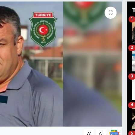
1
2
3
4
-
+
A
A
5