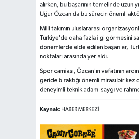
alırken, bu başarının temelinde uzun y
Uğur Özcan da bu sürecin önemli aktörl
Milli takımın uluslararası organizasyo
Türkiye'de daha fazla ilgi görmesini s
dönemlerde elde edilen başarılar, Tür
noktaları arasında yer aldı.
Spor camiası, Özcan'ın vefatının ardın
geride bıraktığı önemli mirası bir kez 
deneyimli teknik adamı saygı ve rah
Kaynak:
HABER MERKEZİ