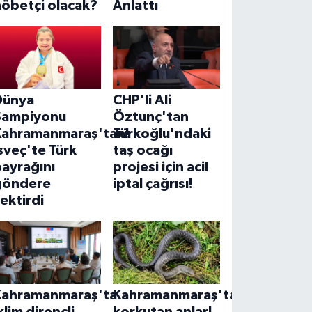
nöbetçi olacak?
Anlattı
Dünya
CHP'li Ali
Şampiyonu
Öztunç'tan
Kahramanmaraş'tan!
Türkoğlu'ndaki
sveç'te Türk
taş ocağı
ayrağını
projesi için acil
göndere
iptal çağrısı!
ektirdi
Kahramanmaraş'ta
Kahramanmaraş'ta