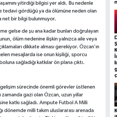
amını yitirdiği bilgisi yer aldı. Bu nedenle
le tedavi gördüğü ya da ölümüne neden olan
net bir bilgi bulunmuyor.
eme gelse de şu ana kadar bunları doğrulayan
un, ölüm nedenine ilişkin yalnızca aile veya
açıklamaları dikkate alması gerekiyor. Özcan'ın
len mesajlarda ise onun kişiliği, sporcu
İ
oluna sağladığı katkılar ön plana çıktı.
b
ç
elişim sürecinde önemli görevler üstlenen
nı zamanda gazi olan Özcan, uzun yıllar
ne katkı sağladı. Ampute Futbol A Milli
ğı dönemde milli takım uluslararası arenada