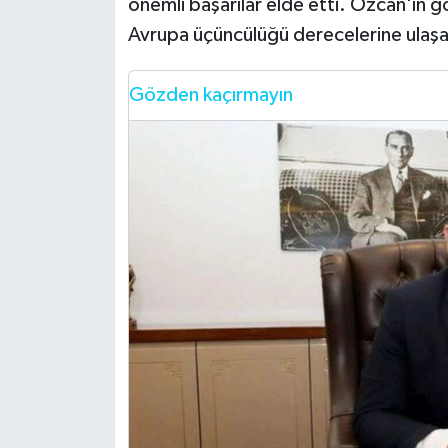
önemli başarılar elde etti. Özcan'ın gö
Avrupa üçüncülüğü derecelerine ulaşara
Gözden kaçırmayın