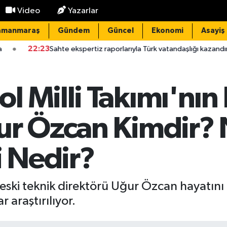
Video
Yazarlar
amanmaraş
Gündem
Güncel
Ekonomi
Asayiş
te ekspertiz raporlarıyla Türk vatandaşlığı kazandıran suç örgütüne
 Milli Takımı'nın 
ur Özcan Kimdir?
 Nedir?
eski teknik direktörü Uğur Özcan hayatını 
 araştırılıyor.