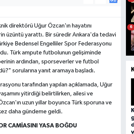
knik direktörü Uğur Özcan'ın hayatını
6
n üzüntü yarattı. Bir süredir Ankara'da tedavi
ürkiye Bedensel Engelliler Spor Federasyonu
ldu. Türk ampute futbolunun gelişiminde
erinin ardından, sporseverler ve futbol
ü?" sorularına yanıt aramaya başladı.
erasyonu tarafından yapılan açıklamada, Uğur
ını yitirdiği belirtilirken, ailesi ve
i. Özcan'ın uzun yıllar boyunca Türk sporuna ve
r kez daha gündeme geldi.
POR CAMİASINI YASA BOĞDU
v