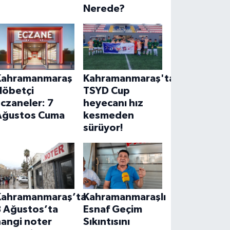
Nerede?
Kahramanmaraş
Kahramanmaraş'ta
Nöbetçi
TSYD Cup
czaneler: 7
heyecanı hız
Ağustos Cuma
kesmeden
sürüyor!
Kahramanmaraş’ta
Kahramanmaraşlı
8 Ağustos’ta
Esnaf Geçim
hangi noter
Sıkıntısını