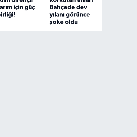
klim dirençli
korkutan anlar!
arım için güç
Bahçede dev
irliği!
yılanı görünce
şoke oldu