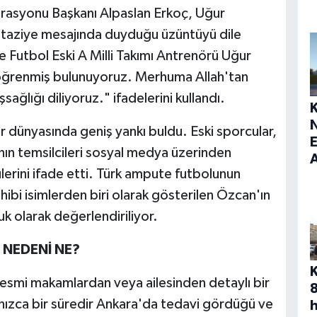
erasyonu Başkanı Alpaslan Erkoç, Uğur
ı taziye mesajında duyduğu üzüntüyü dile
 Futbol Eski A Milli Takımı Antrenörü Uğur
e öğrenmiş bulunuyoruz. Merhuma Allah'tan
sağlığı diliyoruz." ifadelerini kullandı.
r dünyasında geniş yankı buldu. Eski sporcular,
E
ın temsilcileri sosyal medya üzerinden
lerini ifade etti. Türk ampute futbolunun
ibi isimlerden biri olarak gösterilen Özcan'ın
k olarak değerlendiriliyor.
NEDENİ NE?
esmi makamlardan veya ailesinden detaylı bir
nızca bir süredir Ankara'da tedavi gördüğü ve