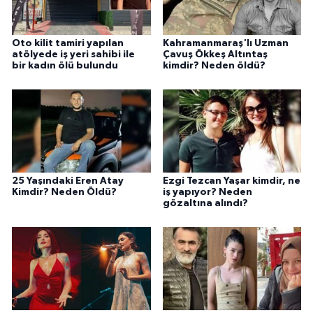
Oto kilit tamiri yapılan
Kahramanmaraş'lı Uzman
atölyede iş yeri sahibi ile
Çavuş Ökkeş Altıntaş
bir kadın ölü bulundu
kimdir? Neden öldü?
25 Yaşındaki Eren Atay
Ezgi Tezcan Yaşar kimdir, ne
Kimdir? Neden Öldü?
iş yapıyor? Neden
gözaltına alındı?