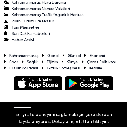
Kahramanmaraş Hava Durumu
Kahramanmaraş Namaz Vakitleri
Kahramanmaraş Trafik Yoğunluk Haritası
Puan Durumu ve Fikstür
Tüm Manşetler
Son Dakika Haberleri
Haber Arşivi
Kahramanmaraş
Genel
Güncel
Ekonomi
Spor
Sağlık
Eğitim
Künye
Çerez Politikası
Gizlilik Politikası
Gizlilik Sözleşmesi
İletişim
RSS
Copyright © 2026. Her hakkı saklıdır.
En iyi site deneyimi sağlamak için çerezlerden
faydalanıyoruz. Detaylar için lütfen tıklayın.