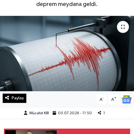
deprem meydana geldi.
Haberde İnsan
Kültür Sanat
Magazin
Manşet Altı
Manşetler
Resmi İlan
Paylaş
-
+
A
A
Sağlık
Mücahit KIR
05.07.2026 - 11:50
1
Spor
SürManşet