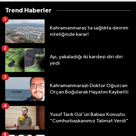
Trend Haberler
1
Kahramanmaraş’ta sağlıkta devrim
niteliğinde karar!
2
Ayı, yakaladığı iki kardeşi diri diri
yedi
3
Kahramanmaraşlı Doktor Oğuzcan
Orçan Boğularak Hayatını Kaybetti
4
Yusuf Tarık Gül'ün Babası Konuştu:
"Cumhurbaşkanımız Talimat Verdi"
5