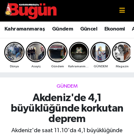
Kahramanmaraş
Kahramanmaraş Nöbetçi Eczaneler
Kahramanmaraş
Gündem
Güncel
Ekonomi
Kahramanmaraş Sokak Röportajları
Kahramanmaraş Hava Durumu
Bilim ve Teknoloji
Kahramanmaraş Namaz Vakitleri
Dünya
Asayiş
Gündem
Kahramanmaraş
GÜNDEM
Magazin
Çevre
Kahramanmaraş Trafik Yoğunluk Haritası
Eğitim
Süper Lig Puan Durumu ve Fikstür
GÜNDEM
Akdeniz'de 4,1
Ekonomi
Tüm Manşetler
büyüklüğünde korkutan
Genel
Son Dakika Haberleri
deprem
Güncel
Haber Arşivi
Akdeniz'de saat 11.10'da 4,1 büyüklüğünde