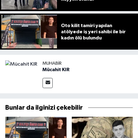
Oto kilit tamiri yapılan
atölyede iş yeri sahibi ile bir
kadın ölü bulundu
MUHABIR
Mücahit KIR
Bunlar da ilginizi çekebilir