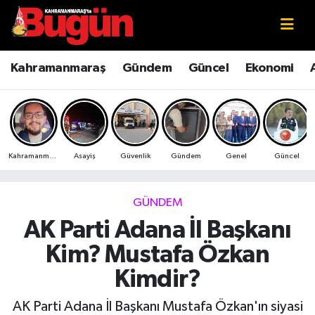
Kahramanmaraş
Kahramanmaraş Nöbetçi Eczaneler
Kahramanmaraş
Gündem
Güncel
Ekonomi
Kahramanmaraş Sokak Röportajları
Kahramanmaraş Hava Durumu
Bilim ve Teknoloji
Kahramanmaraş Namaz Vakitleri
Kahramanmaraş
Asayiş
Güvenlik
Gündem
Genel
Güncel
Çevre
Kahramanmaraş Trafik Yoğunluk Haritası
Eğitim
Süper Lig Puan Durumu ve Fikstür
GÜNDEM
AK Parti Adana İl Başkanı
Ekonomi
Tüm Manşetler
Kim? Mustafa Özkan
Genel
Son Dakika Haberleri
Kimdir?
Güncel
Haber Arşivi
AK Parti Adana İl Başkanı Mustafa Özkan'ın siyasi