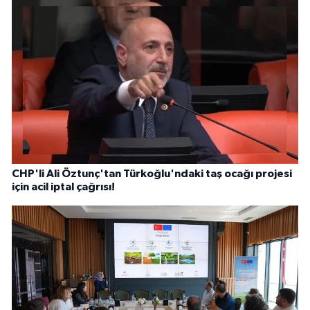
CHP'li Ali Öztunç'tan Türkoğlu'ndaki taş ocağı projesi
için acil iptal çağrısı!