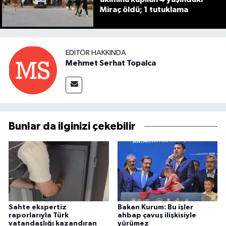
Miraç öldü; 1 tutuklama
EDITÖR HAKKINDA
Mehmet Serhat Topalca
Bunlar da ilginizi çekebilir
Sahte ekspertiz
Bakan Kurum: Bu işler
raporlarıyla Türk
ahbap çavuş ilişkisiyle
vatandaşlığı kazandıran
yürümez