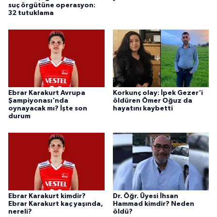
suç örgütüne operasyon:
32 tutuklama
Ebrar Karakurt Avrupa
Korkunç olay: İpek Gezer'i
Şampiyonası'nda
öldüren Ömer Oğuz da
oynayacak mı? İşte son
hayatını kaybetti
durum
Ebrar Karakurt kimdir?
Dr. Öğr. Üyesi İhsan
Ebrar Karakurt kaç yaşında,
Hammad kimdir? Neden
nereli?
öldü?