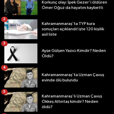
Korkunç olay: İpek Gezer'i öldüren
Ömer Oğuz da hayatını kaybetti
2
Kahramanmaraş'ta TYP kura
sonuçları açıklandı! işte 120 kişilik
asil liste
3
Ayşe Gülşen Yazıcı Kimdir? Neden
Öldü?
4
Kahramanmaraş'ta Uzman Çavuş
evinde ölü bulundu
5
Kahramanmaraş'lı Uzman Çavuş
Ökkeş Altıntaş kimdir? Neden
öldü?