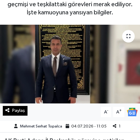
geçmişi ve teşkilattaki görevleri merak ediliyor.
Haberde İnsan
İşte kamuoyuna yansıyan bilgiler.
Kültür Sanat
Magazin
Manşet Altı
Manşetler
Resmi İlan
Sağlık
Paylaş
-
+
A
A
Spor
Mehmet Serhat Topalca
04.07.2026 - 11:05
1
SürManşet