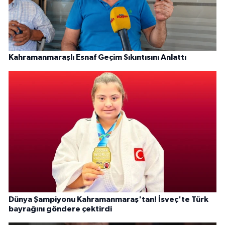
Kahramanmaraşlı Esnaf Geçim Sıkıntısını Anlattı
Dünya Şampiyonu Kahramanmaraş'tan! İsveç'te Türk
bayrağını göndere çektirdi