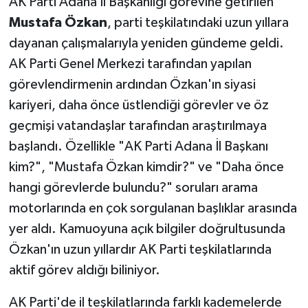
AK Parti Adana İl Başkanlığı görevine getirilen
Mustafa Özkan
, parti teşkilatındaki uzun yıllara
Teknoloji
dayanan çalışmalarıyla yeniden gündeme geldi.
AK Parti Genel Merkezi tarafından yapılan
Yaşam
görevlendirmenin ardından Özkan'ın siyasi
KAHRAMANMARAŞ
kariyeri, daha önce üstlendiği görevler ve öz
geçmişi vatandaşlar tarafından araştırılmaya
başlandı. Özellikle "AK Parti Adana İl Başkanı
kim?", "Mustafa Özkan kimdir?" ve "Daha önce
hangi görevlerde bulundu?" soruları arama
motorlarında en çok sorgulanan başlıklar arasında
yer aldı. Kamuoyuna açık bilgiler doğrultusunda
Özkan'ın uzun yıllardır AK Parti teşkilatlarında
aktif görev aldığı biliniyor.
AK Parti'de il teşkilatlarında farklı kademelerde