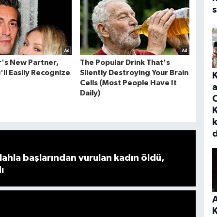
s
a
K
ahla başlarından vurulan kadın öldü,
ı
A