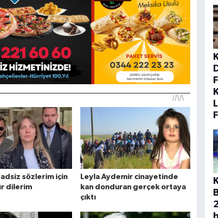
F
K
L
K
h