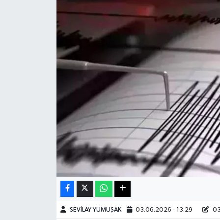
Haberde İnsan
Kültür Sanat
Magazin
Manşet Altı
Manşetler
Resmi İlan
Sağlık
Spor
SEVİLAY YUMUŞAK
03.06.2026 - 13:29
03
SürManşet