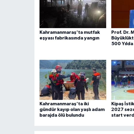
Kahramanmaraş'ta mutfak
Prof. Dr. 
eşyası fabrikasında yangın
Büyüklük
500 Yılda
Kahramanmaraş'ta iki
Kipaş İsti
gündür kayıp olan yaşlı adam
2027 sezo
barajda ölü bulundu
start verd