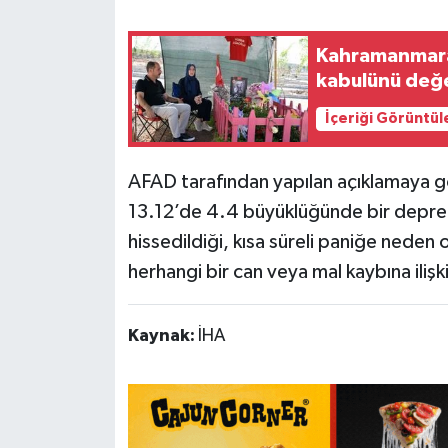
Teknoloji
Kahramanmaraş 
kabulünü değe
Yaşam
İçeriği Görüntül
KAHRAMANMARAŞ
AFAD tarafından yapılan açıklamaya g
13.12’de 4.4 büyüklüğünde bir depr
hissedildiği, kısa süreli paniğe neden o
herhangi bir can veya mal kaybına iliş
Kaynak:
İHA