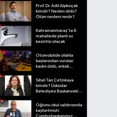
Prof. Dr. Adil Alpkoçak
kimdir? Neden öldü?
Ölüm nedeni nedir?
Kahramanmaraş'ta 6
mahallede planlı su
kesintisi olacak
Otomobilde silahla
başlarından vurulan
kadın öldü, erkek
yaralandı
Sibel Tan Çetinkaya
kimdir? Üsküdar
Belediyesi Başkanvekili
olarak hangi
görevlerde bulundu?
Oğlunu okul saldırısında
kaybetmişti:
Cumhurbaşkanımız