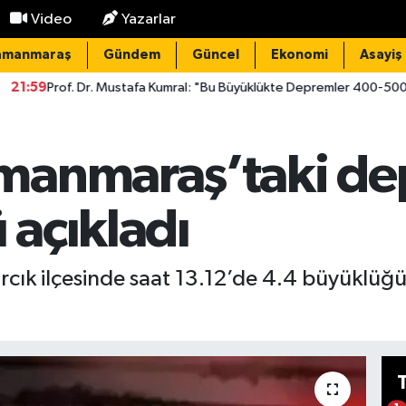
Video
Yazarlar
amanmaraş
Gündem
Güncel
Ekonomi
Asayiş
. Mustafa Kumral: "Bu Büyüklükte Depremler 400-500 Yılda Bir Oluyor
manmaraş’taki de
açıkladı
cık ilçesinde saat 13.12’de 4.4 büyükl