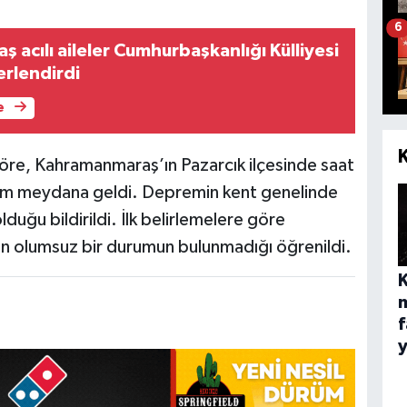
6
acılı aileler Cumhurbaşkanlığı Külliyesi
rlendirdi
e
öre, Kahramanmaraş’ın Pazarcık ilçesinde saat
em meydana geldi. Depremin kent genelinde
lduğu bildirildi. İlk belirlemelere göre
kin olumsuz bir durumun bulunmadığı öğrenildi.
f