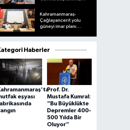
taleplerimizi olumlu
karşıladı
Kahramanmaraş-
Çağlayancerit yolu
güneyi imar planı
masaya yatırıldı
Kategori Haberler
Kahramanmaraş'ta
Prof. Dr.
mutfak eşyası
Mustafa Kumral:
abrikasında
"Bu Büyüklükte
yangın
Depremler 400-
500 Yılda Bir
Oluyor"