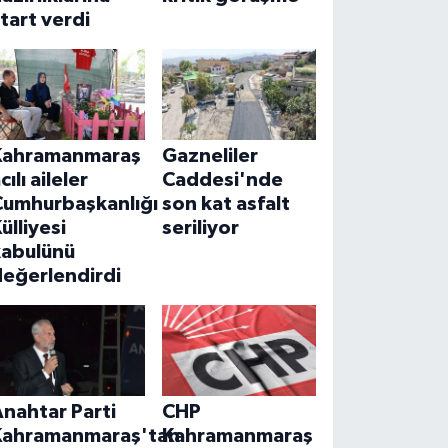
tart verdi
Kahramanmaraş
Gazneliler
cılı aileler
Caddesi'nde
Cumhurbaşkanlığı
son kat asfalt
ülliyesi
seriliyor
kabulünü
değerlendirdi
nahtar Parti
CHP
Kahramanmaraş'tan
Kahramanmaraş