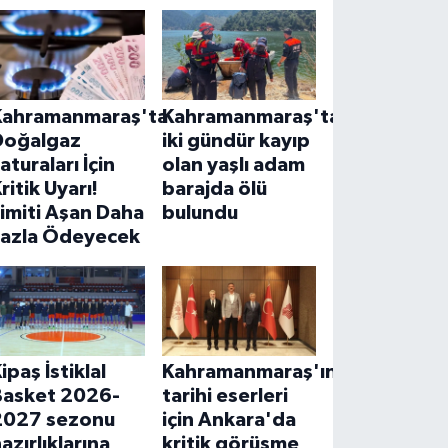
Kahramanmaraş'ta
Kahramanmaraş'ta
Doğalgaz
iki gündür kayıp
aturaları İçin
olan yaşlı adam
ritik Uyarı!
barajda ölü
imiti Aşan Daha
bulundu
Fazla Ödeyecek
ipaş İstiklal
Kahramanmaraş'ın
Basket 2026-
tarihi eserleri
2027 sezonu
için Ankara'da
azırlıklarına
kritik görüşme