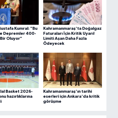
Mustafa Kumral: "Bu
Kahramanmaraş'ta Doğalgaz
te Depremler 400-
Faturaları İçin Kritik Uyarı!
 Bir Oluyor"
Limiti Aşan Daha Fazla
Ödeyecek
klal Basket 2026-
Kahramanmaraş'ın tarihi
nu hazırlıklarına
eserleri için Ankara'da kritik
i
görüşme