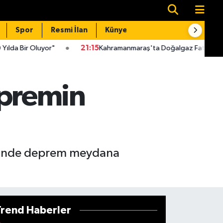
Spor
Resmi İlan
Künye
İletişim
"
21:15
Kahramanmaraş'ta Doğalgaz Faturaları İçin Kritik Uyarı
premin
üğünde deprem meydana
Trend Haberler