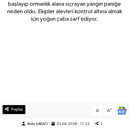
başlayıp ormanlık alana sıçrayan yangın paniğe
Haberde İnsan
neden oldu. Ekipler alevleri kontrol altına almak
için yoğun çaba sarf ediyor.
Kültür Sanat
Magazin
Manşet Altı
Manşetler
Resmi İlan
Sağlık
Paylaş
-
+
A
A
Spor
Atilla ŞAKACI
01.06.2026 - 17:22
1
SürManşet