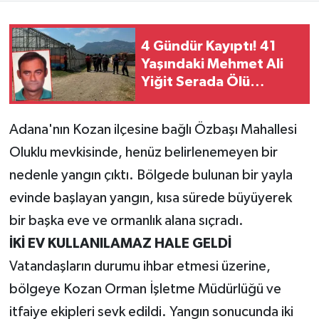
Teknoloji
4 Gündür Kayıptı! 41
Yaşındaki Mehmet Ali
Yaşam
Yiğit Serada Ölü
Bulundu
KAHRAMANMARAŞ
Adana'nın Kozan ilçesine bağlı Özbaşı Mahallesi
Oluklu mevkisinde, henüz belirlenemeyen bir
nedenle yangın çıktı. Bölgede bulunan bir yayla
evinde başlayan yangın, kısa sürede büyüyerek
bir başka eve ve ormanlık alana sıçradı.
İKİ EV KULLANILAMAZ HALE GELDİ
Vatandaşların durumu ihbar etmesi üzerine,
bölgeye Kozan Orman İşletme Müdürlüğü ve
itfaiye ekipleri sevk edildi. Yangın sonucunda iki