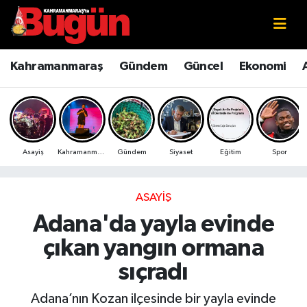
Kahramanmaraş
Kahramanmaraş Nöbetçi Eczaneler
Kahramanmaraş
Gündem
Güncel
Ekonomi
Kahramanmaraş Sokak Röportajları
Kahramanmaraş Hava Durumu
Bilim ve Teknoloji
Kahramanmaraş Namaz Vakitleri
Asayiş
Kahramanmaraş
Gündem
Siyaset
Eğitim
Spor
Çevre
Kahramanmaraş Trafik Yoğunluk Haritası
Eğitim
Süper Lig Puan Durumu ve Fikstür
ASAYIŞ
Adana'da yayla evinde
Ekonomi
Tüm Manşetler
çıkan yangın ormana
Genel
Son Dakika Haberleri
sıçradı
Güncel
Haber Arşivi
Adana’nın Kozan ilçesinde bir yayla evinde