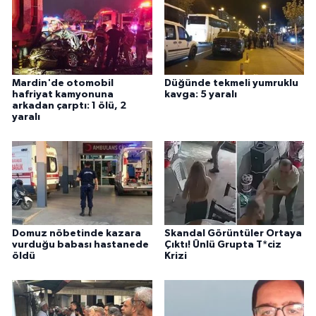
Mardin'de otomobil
Düğünde tekmeli yumruklu
hafriyat kamyonuna
kavga: 5 yaralı
arkadan çarptı: 1 ölü, 2
yaralı
Domuz nöbetinde kazara
Skandal Görüntüler Ortaya
vurduğu babası hastanede
Çıktı! Ünlü Grupta T*ciz
öldü
Krizi